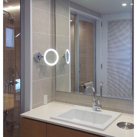
ム
修理お問い合わせ
クレーム公開
自分らしい家づくり
最高のリノベ会社が
みつ
照明
ペット用品
横浜スマート
ショールー
SUVACO
かる
リノベりす
ム
ウェルビーみのお
HDC
説明書・図面検索
水まわり
3年保証
BOX
内装用建材
パネル・壁材
お役立ち情報
住まいの
スタイリング
ロートアイアン
天然石・石材
アイデア
ミラタップ
チャンネル
メンテナンス・
施工材
新商品
オンライン相談