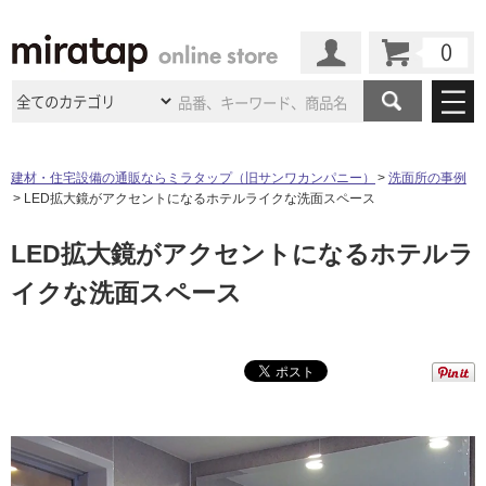
カート
マイページ
商品カテゴリ
建材・住宅設備の通販ならミラタップ（旧サンワカンパニー）
洗面所の事例
LED拡大鏡がアクセントになるホテルライクな洗面スペース
施工事例
洗面所・水回り
タイル
LED拡大鏡がアクセントになるホテルラ
ショールーム
施工事例
法人案件納入事例
キッチン
浴室（風呂・
バスルー
イクな洗面スペース
ム）・
トイレ
ショールームの
ご案内
東京
ショールーム
ミラタップ
のあるくらし
お客様訪問
インタビュー
ドア（扉）・
建具・玄関
サポート
扉
エクステリア
（外構）
大阪
ショールーム
仙台
ショールーム
店舗・施設事例
その他サービス
ご利用ガイド
初めての方へ
ウッドデッキ
フローリング・
床材
名古屋
ショールーム
京都
ショールーム
ミラタップと
創る家
工事会社紹介
Coziコンシ
よくある質問
お問い合わせ
ASOLIE
ェルジュ
収納
インテリア・
家具
福岡
ショールーム
札幌スマート
ショールー