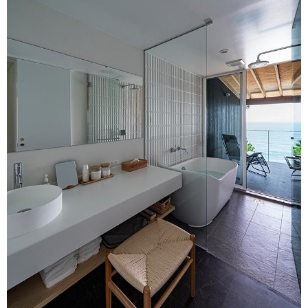
ム
修理お問い合わせ
クレーム公開
自分らしい家づくり
最高のリノベ会社が
みつ
照明
ペット用品
横浜スマート
ショールー
SUVACO
かる
リノベりす
ム
ウェルビーみのお
HDC
説明書・図面検索
水まわり
3年保証
BOX
内装用建材
パネル・壁材
お役立ち情報
住まいの
スタイリング
ロートアイアン
天然石・石材
アイデア
ミラタップ
チャンネル
メンテナンス・
施工材
新商品
オンライン相談