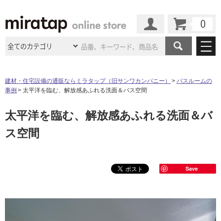
カート
マイページ
商品カテゴリ
建材・住宅設備の通販ならミラタップ（旧サンワカンパニー）
バスルームの
事例
太平洋を臨む、解放感あふれる洗面＆バス空間
施工事例
洗面所・水回り
タイル
太平洋を臨む、解放感あふれる洗面＆バ
ショールーム
施工事例
法人案件納入事例
キッチン
浴室（風呂・
バスルー
ス空間
ム）・
トイレ
ショールームの
ご案内
東京
ショールーム
ミラタップ
のあるくらし
お客様訪問
インタビュー
ドア（扉）・
建具・玄関
サポート
扉
エクステリア
（外構）
大阪
ショールーム
仙台
ショールーム
Save
店舗・施設事例
その他サービス
ご利用ガイド
初めての方へ
ウッドデッキ
フローリング・
床材
名古屋
ショールーム
京都
ショールーム
ミラタップと
創る家
工事会社紹介
Coziコンシ
よくある質問
お問い合わせ
ASOLIE
ェルジュ
収納
インテリア・
家具
福岡
ショールーム
札幌スマート
ショールー