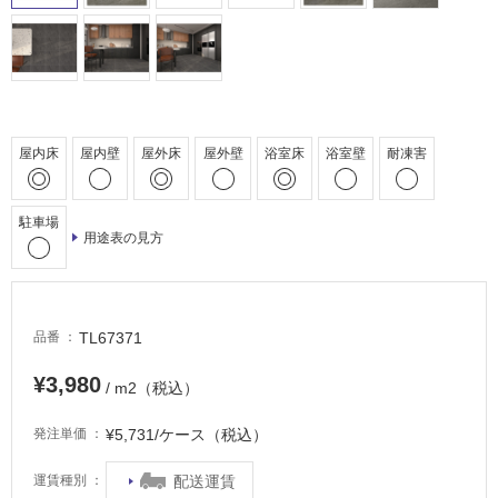
駐
車
場
非
常
に
屋内床
屋内壁
屋外床
屋外壁
浴室床
浴室壁
耐凍害
適
し
駐車場
て
用途表の見方
い
る
適
し
TL67371
品番
て
¥3,980
い
/ m2（税込）
る
が
¥5,731/ケース（税込）
発注単価
注
配送運賃
運賃種別
意