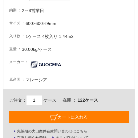
が
必
2～8営業日
納期
要
600×600×t9mm
サイズ
適
し
1ケース 4枚入り 1.44m2
入り数
て
い
30.00kg/ケース
重量
な
い
メーカー
屋
マレーシア
原産国
内
壁・
屋
ご注文：
ケース
在庫
122ケース
外
壁・
カートに入れる
浴
先納期の大口案件在庫問い合わせはこちら
室
在庫お知らせ登録
返品・交換について