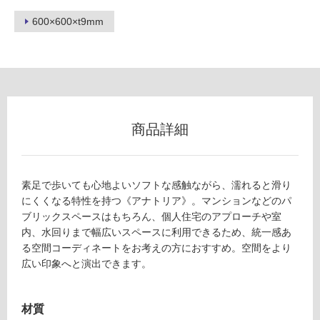
600×600×t9mm
フ
ロ
ー
商品詳細
リ
ン
素足で歩いても心地よいソフトな感触ながら、濡れると滑り
にくくなる特性を持つ《アナトリア》。マンションなどのパ
グ
ブリックスペースはもちろん、個人住宅のアプローチや室
内、水回りまで幅広いスペースに利用できるため、統一感あ
T
る空間コーディネートをお考えの方におすすめ。空間をより
土足・遮
L
広い印象へと演出できます。
音・床暖
6
7
対
3
材質
応