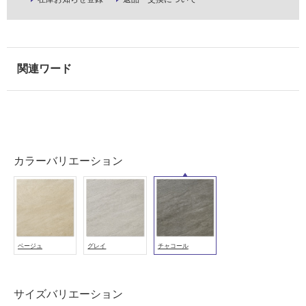
壁
使
用
可
能
使
用
可
能
(寒
カラーバリエーション
冷
地
以
外)
使
ベージュ
グレイ
チャコール
用
不
可
サイズバリエーション