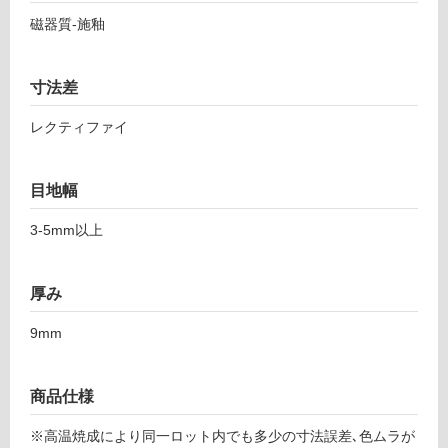
7
し
磁器質-施釉
1
て
ア
い
ナ
る
寸法差
ト
対
リ
レクティファイ
応
ア
し
チ
て
ャ
目地幅
い
コ
る
ー
3-5mm以上
が
ル
制
6
限
0
厚み
あ
0
り
9mm
の
運賃表
為
F
注
商品仕様
意
運
※高温焼成により同一ロット内でも多少の寸法誤差､色ムラが
が