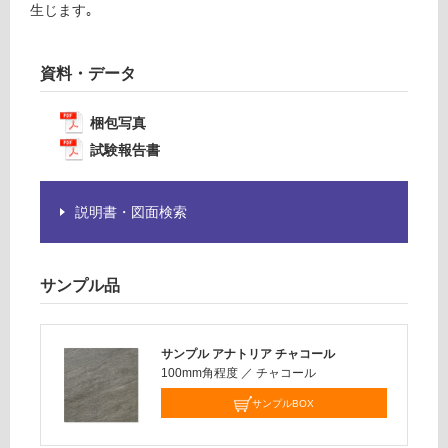
賃
生じます｡
必
合
要
計
※
:
資料・データ
商
¥1,
品
14
仕
梱包写真
0/
様
試験報告書
ケ
欄
ー
を
ス
ご
説明書・図面検索
確
認
く
サンプル品
だ
さ
い
サンプル アナトリア チャコール
100mm角程度
／
チャコール
対
応
サンプルBOX
し
て