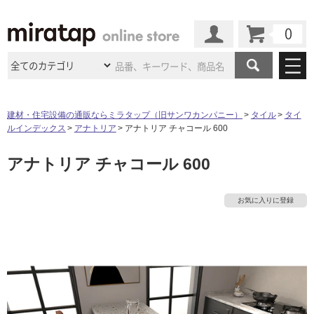
カート
マイページ
商品カテゴリ
建材・住宅設備の通販ならミラタップ（旧サンワカンパニー）
タイル
タイ
ルインデックス
アナトリア
アナトリア チャコール 600
施工事例
洗面所・水回り
タイル
アナトリア チャコール 600
ショールーム
施工事例
法人案件納入事例
キッチン
浴室（風呂・
バスルー
ム）・
トイレ
ショールームの
ご案内
東京
ショールーム
お気に入りに登録
ミラタップ
のあるくらし
お客様訪問
インタビュー
ドア（扉）・
建具・玄関
サポート
扉
エクステリア
（外構）
大阪
ショールーム
仙台
ショールーム
店舗・施設事例
その他サービス
ご利用ガイド
初めての方へ
ウッドデッキ
フローリング・
床材
名古屋
ショールーム
京都
ショールーム
ミラタップと
創る家
工事会社紹介
Coziコンシ
よくある質問
お問い合わせ
ASOLIE
ェルジュ
収納
インテリア・
家具
福岡
ショールーム
札幌スマート
ショールー