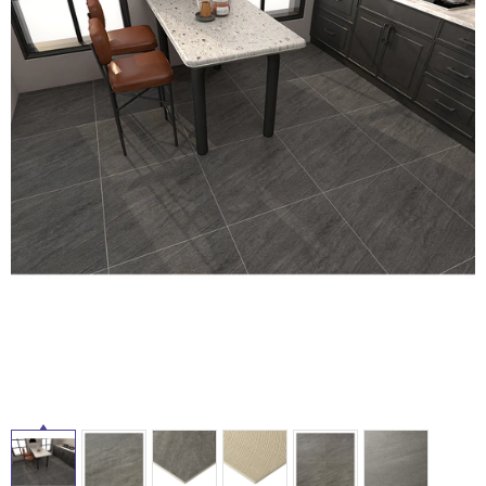
ム
修理お問い合わせ
クレーム公開
自分らしい家づくり
最高のリノベ会社が
みつ
照明
ペット用品
横浜スマート
ショールー
SUVACO
かる
リノベりす
ム
ウェルビーみのお
HDC
タ
説明書・図面検索
水まわり
3年保証
BOX
内装用建材
パネル・壁材
イ
お役立ち情報
住まいの
スタイリング
ロートアイアン
天然石・石材
アイデア
ル
ミラタップ
チャンネル
メンテナンス・
施工材
新商品
オンライン相談
屋
内
床・
屋
外
床・
浴
室
床・