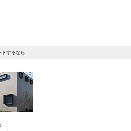
ートするなら
）