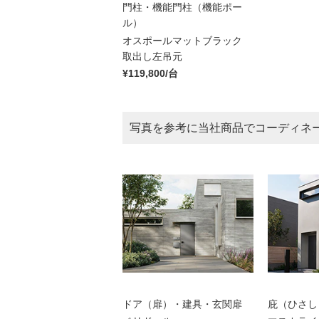
門柱・機能門柱（機能ポー
ル）
オスポールマットブラック
取出し左吊元
¥119,800/台
写真を参考に当社商品でコーディネ
ドア（扉）・建具・玄関扉
庇（ひさし