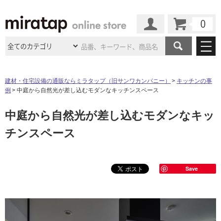
カート
マイページ
商品カテゴリ
建材・住宅設備の通販ならミラタップ（旧サンワカンパニー）
キッチンの事
例
中庭から自然光が差し込むモダンなキッチンスペース
施工事例
洗面所・水回り
タイル
中庭から自然光が差し込むモダンなキッ
ショールーム
施工事例
法人案件納入事例
キッチン
浴室（風呂・
バスルー
チンスペース
ム）・
トイレ
ショールームの
ご案内
東京
ショールーム
ミラタップ
のあるくらし
お客様訪問
インタビュー
ドア（扉）・
建具・玄関
サポート
扉
エクステリア
（外構）
大阪
ショールーム
仙台
ショールーム
Save
店舗・施設事例
その他サービス
ご利用ガイド
初めての方へ
ウッドデッキ
フローリング・
床材
名古屋
ショールーム
京都
ショールーム
ミラタップと
創る家
工事会社紹介
Coziコンシ
よくある質問
お問い合わせ
ASOLIE
ェルジュ
収納
インテリア・
家具
福岡
ショールーム
札幌スマート
ショールー