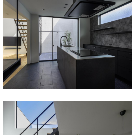
ム
修理お問い合わせ
クレーム公開
自分らしい家づくり
最高のリノベ会社が
みつ
照明
ペット用品
横浜スマート
ショールー
SUVACO
かる
リノベりす
ム
ウェルビーみのお
HDC
説明書・図面検索
水まわり
3年保証
BOX
内装用建材
パネル・壁材
お役立ち情報
住まいの
スタイリング
ロートアイアン
天然石・石材
アイデア
ミラタップ
チャンネル
メンテナンス・
施工材
新商品
オンライン相談