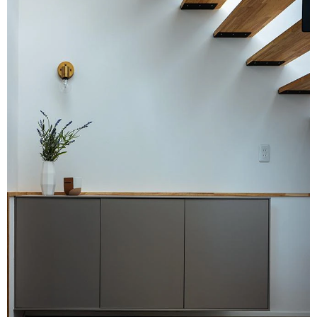
ム
修理お問い合わせ
クレーム公開
自分らしい家づくり
最高のリノベ会社が
みつ
照明
ペット用品
横浜スマート
ショールー
SUVACO
かる
リノベりす
ム
ウェルビーみのお
HDC
説明書・図面検索
水まわり
3年保証
BOX
内装用建材
パネル・壁材
お役立ち情報
住まいの
スタイリング
ロートアイアン
天然石・石材
アイデア
ミラタップ
チャンネル
メンテナンス・
施工材
新商品
オンライン相談