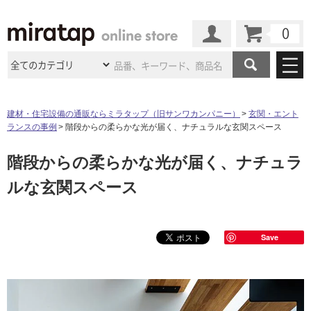
カート
マイページ
商品カテゴリ
建材・住宅設備の通販ならミラタップ（旧サンワカンパニー）
玄関・エント
ランスの事例
階段からの柔らかな光が届く、ナチュラルな玄関スペース
施工事例
洗面所・水回り
タイル
階段からの柔らかな光が届く、ナチュラ
ショールーム
施工事例
法人案件納入事例
キッチン
浴室（風呂・
バスルー
ルな玄関スペース
ム）・
トイレ
ショールームの
ご案内
東京
ショールーム
ミラタップ
のあるくらし
お客様訪問
インタビュー
ドア（扉）・
建具・玄関
サポート
扉
エクステリア
（外構）
大阪
ショールーム
仙台
ショールーム
Save
店舗・施設事例
その他サービス
ご利用ガイド
初めての方へ
ウッドデッキ
フローリング・
床材
名古屋
ショールーム
京都
ショールーム
ミラタップと
創る家
工事会社紹介
Coziコンシ
よくある質問
お問い合わせ
ASOLIE
ェルジュ
収納
インテリア・
家具
福岡
ショールーム
札幌スマート
ショールー