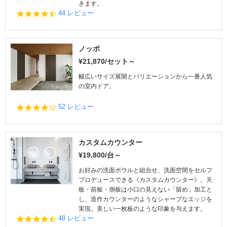
きます。
4.
44 レビュー
6
s
t
a
ノッポ
r
¥21,870/セット～
r
a
幅広いサイズ展開とバリエーションから一番人気
t
の室内ドア。
i
n
4.
52 レビュー
g
0
s
t
a
カスタムカウンター
r
¥19,800/台～
r
a
お好みの洗面ボウルと組合せ、洗面空間をセルフ
t
プロデュースできる《カスタムカウンター》。天
i
板・前板・側板は小口の見えない「留め」加工と
n
し、造作カウンターのようなシャープなエッジを
g
実現。美しい一枚板のような印象を与えます。
4.
48 レビュー
5