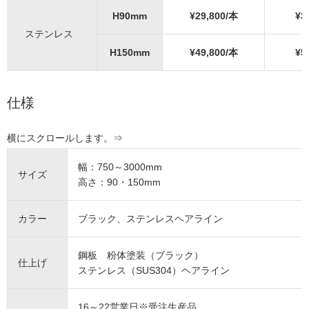
H90mm
¥29,800/本
¥3
ステンレス
H150mm
¥49,800/本
¥5
仕様
幅：750～3000mm
サイズ
高さ：90・150mm
カラー
ブラック、ステンレスヘアライン
鋼板 粉体塗装（ブラック）
仕上げ
ステンレス（SUS304）ヘアライン
16～22営業日※受注生産品