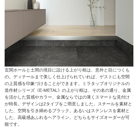
玄関ホールと土間の境目に設ける上がり框は、意外と目につくも
の。ディテールまで美しく仕上げられていれば、ゲストにも空間
の上質感を印象づけることができます。ミラタップオリジナルの
造作材シリーズ《E-METAL》の上がり框は、その名の通り、金属
を活かした質感やカラー、金属ならではの薄くスマートな見付け
が特長。デザインは2タイプをご用意しました。スチールを素材と
した、空間を引き締めるブラック。あるいはステンレスを素材と
した、高級感あふれるヘアライン。どちらもサイズオーダーが可
能です。