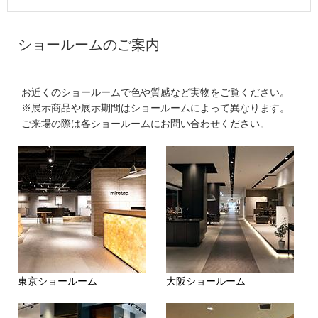
s
t
a
ショールームのご案内
r
r
a
t
お近くのショールームで色や質感など実物をご覧ください。
i
※展示商品や展示期間はショールームによって異なります。
n
g
ご来場の際は各ショールームにお問い合わせください。
東京ショールーム
大阪ショールーム