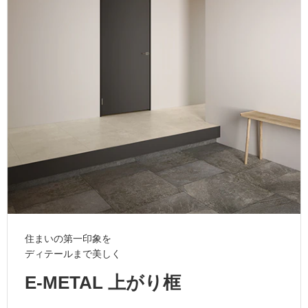
ム
修理お問い合わせ
クレーム公開
自分らしい家づくり
最高のリノベ会社が
みつ
照明
ペット用品
横浜スマート
ショールー
SUVACO
かる
リノベりす
ム
ウェルビーみのお
HDC
説明書・図面検索
水まわり
3年保証
BOX
内装用建材
パネル・壁材
お役立ち情報
住まいの
スタイリング
ロートアイアン
天然石・石材
アイデア
ミラタップ
チャンネル
メンテナンス・
施工材
新商品
オンライン相談
住まいの第一印象を
ディテールまで美しく
E-METAL 上がり框