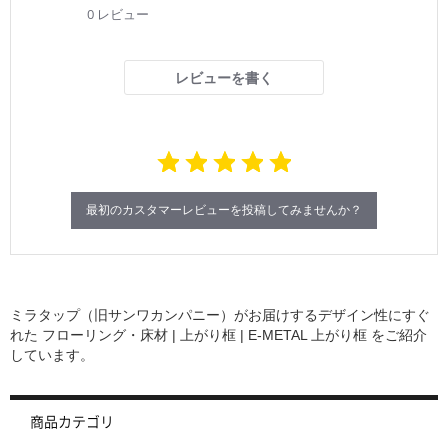
0
0 レビュー
s
t
a
r
レビューを書く
r
a
t
i
n
g
最初のカスタマーレビューを投稿してみませんか？
ミラタップ（旧サンワカンパニー）がお届けするデザイン性にすぐ
れた
フローリング・床材 | 上がり框 | E-METAL 上がり框
をご紹介
しています。
商品カテゴリ