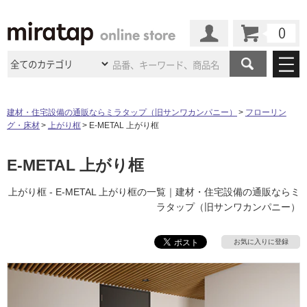
カート
マイページ
商品カテゴリ
建材・住宅設備の通販ならミラタップ（旧サンワカンパニー）
フローリン
グ・床材
上がり框
E-METAL 上がり框
施工事例
洗面所・水回り
タイル
ショールーム
E-METAL 上がり框
施工事例
法人案件納入事例
キッチン
浴室（風呂・
バスルー
ム）・
トイレ
ショールームの
ご案内
東京
ショールーム
上がり框 - E-METAL 上がり框の一覧｜建材・住宅設備の通販ならミ
ミラタップ
のあるくらし
お客様訪問
インタビュー
ドア（扉）・
建具・玄関
ラタップ（旧サンワカンパニー）
サポート
扉
エクステリア
（外構）
大阪
ショールーム
仙台
ショールーム
店舗・施設事例
その他サービス
お気に入りに登録
ご利用ガイド
初めての方へ
ウッドデッキ
フローリング・
床材
名古屋
ショールーム
京都
ショールーム
ミラタップと
創る家
工事会社紹介
Coziコンシ
よくある質問
お問い合わせ
ASOLIE
ェルジュ
収納
インテリア・
家具
福岡
ショールーム
札幌スマート
ショールー