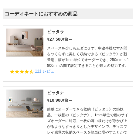
コーディネートにおすすめの商品
ピッタラ
¥27,500/台～
スペースを少しもムダにせず、中途半端なすき間
をつくらずに美しく収納できる《ピッタラ》が新
登場。幅が1mm単位でオーダーでき、250mm ～1
800mmの間で設定できることが最大の魅力です。
4.
111 レビュー
5
s
t
a
ピッタナ
r
¥10,900/台～
r
a
簡単にオーダーできる収納《ピッタラ》の姉妹
t
品、一枚棚の《ピッタナ》。1mm単位で幅のサイ
i
ズオーダーに対応。一枚の薄い板だけが浮かび上
n
がるようなすっきりとしたデザインで、ディスプ
g
レイ感覚の収納スペースを簡単に増やすことがで