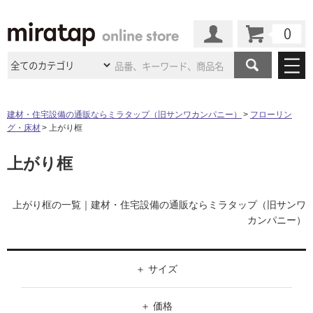
カート
マイページ
商品カテゴリ
建材・住宅設備の通販ならミラタップ（旧サンワカンパニー）
フローリン
グ・床材
上がり框
施工事例
洗面所・水回り
タイル
上がり框
ショールーム
施工事例
法人案件納入事例
キッチン
浴室（風呂・
バスルー
ム）・
トイレ
ショールームの
ご案内
東京
ショールーム
ミラタップ
のあるくらし
お客様訪問
インタビュー
上がり框の一覧｜建材・住宅設備の通販ならミラタップ（旧サンワ
ドア（扉）・
建具・玄関
サポート
カンパニー）
扉
エクステリア
（外構）
大阪
ショールーム
仙台
ショールーム
店舗・施設事例
その他サービス
ご利用ガイド
初めての方へ
ウッドデッキ
フローリング・
床材
名古屋
ショールーム
京都
ショールーム
サイズ
ミラタップと
創る家
工事会社紹介
Coziコンシ
よくある質問
お問い合わせ
ASOLIE
ェルジュ
W（幅）
収納
インテリア・
家具
福岡
ショールーム
札幌スマート
ショールー
価格