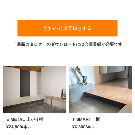
ム
～
修理お問い合わせ
クレーム公開
自分らしい家づくり
最高のリノベ会社が
みつ
価格帯
照明
ペット用品
¥3,980以下
横浜スマート
ショールー
SUVACO
かる
リノベりす
ム
ウェルビーみのお
HDC
H（高さ）
～
説明書・図面検索
水まわり
3年保証
¥3,981～¥5,980
BOX
内装用建材
パネル・壁材
無料の会員登録をする
～
¥5,981～¥7,980
お役立ち情報
住まいの
スタイリング
ロートアイアン
天然石・石材
アイデア
「
最新カタログ」のダウンロードには会員登録が必要です
¥7,981以上
ミラタップ
チャンネル
メンテナンス・
施工材
新商品
オンライン相談
E-METAL 上がり框
T-SMART 框
¥24,800/本～
¥6,300/本～