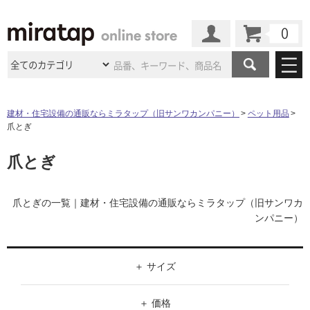
カート
マイページ
商品カテゴリ
建材・住宅設備の通販ならミラタップ（旧サンワカンパニー）
ペット用品
爪とぎ
施工事例
洗面所・水回り
タイル
爪とぎ
ショールーム
施工事例
法人案件納入事例
キッチン
浴室（風呂・
バスルー
ム）・
トイレ
ショールームの
ご案内
東京
ショールーム
ミラタップ
のあるくらし
お客様訪問
インタビュー
爪とぎの一覧｜建材・住宅設備の通販ならミラタップ（旧サンワカ
ドア（扉）・
建具・玄関
サポート
ンパニー）
扉
エクステリア
（外構）
大阪
ショールーム
仙台
ショールーム
店舗・施設事例
その他サービス
ご利用ガイド
初めての方へ
ウッドデッキ
フローリング・
床材
名古屋
ショールーム
京都
ショールーム
サイズ
ミラタップと
創る家
工事会社紹介
Coziコンシ
よくある質問
お問い合わせ
ASOLIE
ェルジュ
W（幅）
収納
インテリア・
家具
福岡
ショールーム
札幌スマート
ショールー
価格