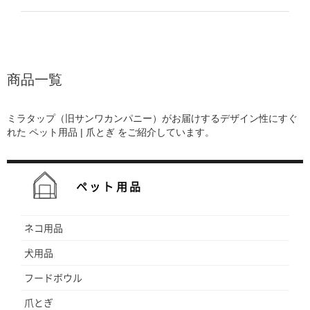
ム
～
修理お問い合わせ
クレーム公開
自分らしい家づくり
最高のリノベ会社が
みつ
価格帯
照明
ペット用品
¥2,980以下
横浜スマート
ショールー
SUVACO
かる
リノベりす
ム
ウェルビーみのお
HDC
H（高さ）
～
説明書・図面検索
水まわり
3年保証
¥2,981～¥3,980
BOX
内装用建材
パネル・壁材
～
商品一覧
¥3,981～¥4,980
お役立ち情報
住まいの
スタイリング
ロートアイアン
天然石・石材
アイデア
¥4,981以上
ミラタップ（旧サンワカンパニー）がお届けするデザイン性にすぐ
ミラタップ
チャンネル
メンテナンス・
施工材
新商品
れた
ペット用品 | 爪とぎ
をご紹介しています。
オンライン相談
ペット用品
ネコ用品
犬用品
フードボウル
爪とぎ