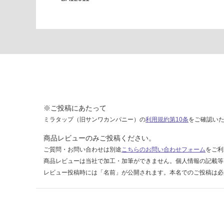
リ
オ
ン
セ
ン
ソ
ー
レ
運賃表
※ご投稿にあたって
D
ミラタップ（旧サンワカンパニー）の
利用規約第10条
をご確認い
商品レビューのみご投稿ください。
運
ご質問・お問い合わせは別途
こちらのお問い合わせフォーム
をご利
賃
商品レビューは当社で加工・加筆ができません。個人情報の記載等
合
レビュー投稿時には「名前」が公開されます。本名でのご投稿は必
計
:
¥2,
58
0/