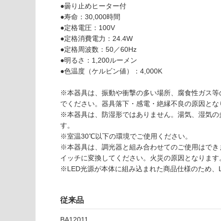
以外)
だ
●曇り止めヒーター付
さ
●寿命：30,000時間
使用不
い
●定格電圧：100V
可
●定格消費電力：24.4W
対
●定格周波数：50／60Hz
応
●明るさ：1,200ルーメン
し
●色温度（ケルビン値）：4,000K
て
B
い
A
※本器具は、振動や衝撃の多い場所、腐食性ガス等
な
1
でください。器具落下・感電・絶縁不良の原因とな
い
2
※本器具は、防湿形ではありません。湯気、湿気の
0
す。
9
※室温30℃以下の環境でご使用ください。
1
※本器具は、調光器と組み合わせてのご使用はでき
L
イッチに変換してください。火災の原因となります
E
※LED光源が本体に組み込まれた商品仕様のため、
D
ミ
ラ
従来品
ー
オ
BA12011