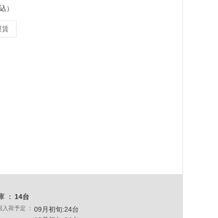
税込）
運賃
庫
14台
回入荷予定
09月初旬:24台