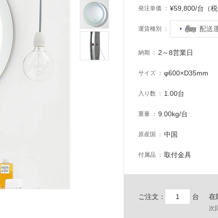
¥59,800/台（
発注単価
配送
運賃種別
2～8営業日
納期
φ600×D35mm
サイズ
1.00台
入り数
9.00kg/台
重量
中国
原産国
取付金具
付属品
ご注文：
台
在
次