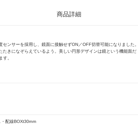
商品詳細
度センサーを採用し、鏡面に接触せずON／OFF切替可能になりました
またたきになぞらえているよう。美しい円形デザインは鏡という機能面だ
ます。
・配線BOXt30mm