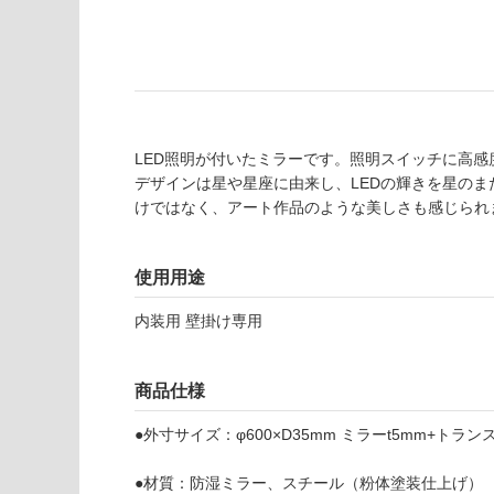
あ
意
り
が
の
必
為
要
注
適
意
し
LED照明が付いたミラーです。照明スイッチに高感
が
て
デザインは星や星座に由来し、LEDの輝きを星の
必
い
けではなく、アート作品のような美しさも感じられ
要
な
※
い
商
屋内壁・屋外
使用用途
品
壁・浴室壁
仕
内装用 壁掛け専用
様
使用可
欄
能
を
商品仕様
ご
使用可
確
●外寸サイズ：φ600×D35mm ミラーt5mm+トランス
能
認
(寒冷地
く
●材質：防湿ミラー、スチール（粉体塗装仕上げ）