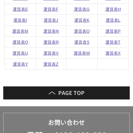
ム
修理お問い合わせ
クレーム公開
自分らしい家づくり
最高のリノベ会社が
みつ
照明
ペット用品
運賃表E
運賃表F
運賃表G
運賃表H
横浜スマート
ショールー
SUVACO
かる
リノベりす
ム
ウェルビーみのお
HDC
運賃表I
運賃表J
運賃表K
運賃表L
説明書・図面検索
水まわり
3年保証
BOX
内装用建材
パネル・壁材
運賃表M
運賃表N
運賃表O
運賃表P
お役立ち情報
住まいの
スタイリング
ロートアイアン
天然石・石材
アイデア
運賃表Q
運賃表R
運賃表S
運賃表T
ミラタップ
チャンネル
運賃表U
運賃表V
運賃表W
運賃表X
メンテナンス・
施工材
新商品
オンライン相談
運賃表Y
運賃表Z
お問い合わせ