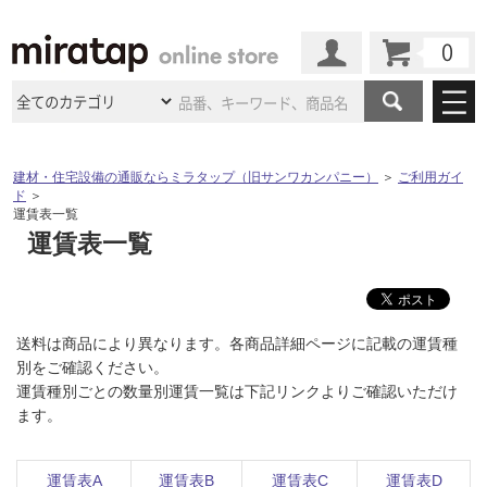
カート
マイページ
商品カテゴリ
建材・住宅設備の通販ならミラタップ（旧サンワカンパニー）
＞
ご利用ガイ
ド
＞
施工事例
洗面所・水回り
タイル
運賃表一覧
運賃表一覧
ショールーム
施工事例
法人案件納入事例
キッチン
浴室（風呂・
バスルー
ム）・
トイレ
ショールームの
ご案内
東京
ショールーム
ミラタップ
のあるくらし
お客様訪問
インタビュー
ドア（扉）・
建具・玄関
サポート
送料は商品により異なります。各商品詳細ページに記載の運賃種
扉
エクステリア
（外構）
大阪
ショールーム
仙台
ショールーム
別をご確認ください。
店舗・施設事例
その他サービス
運賃種別ごとの数量別運賃一覧は下記リンクよりご確認いただけ
ご利用ガイド
初めての方へ
ウッドデッキ
フローリング・
床材
ます。
名古屋
ショールーム
京都
ショールーム
ミラタップと
創る家
工事会社紹介
Coziコンシ
よくある質問
お問い合わせ
ASOLIE
ェルジュ
収納
インテリア・
家具
福岡
ショールーム
札幌スマート
ショールー
運賃表A
運賃表B
運賃表C
運賃表D