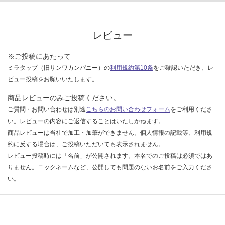
認
く
だ
レビュー
さ
い
※ご投稿にあたって
対
ミラタップ（旧サンワカンパニー）の
利用規約第10条
をご確認いただき、レ
応
ビュー投稿をお願いいたします。
し
商品レビューのみご投稿ください。
て
ご質問・お問い合わせは別途
こちらのお問い合わせフォーム
をご利用くださ
い
い。レビューの内容にご返信することはいたしかねます。
な
商品レビューは当社で加工・加筆ができません。個人情報の記載等、利用規
い
約に反する場合は、ご投稿いただいても表示されません。
レビュー投稿時には「名前」が公開されます。本名でのご投稿は必須ではあ
りません。ニックネームなど、公開しても問題のないお名前をご入力くださ
い。