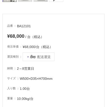
る
適
し
て
い
BA12101
品番
る
¥68,000
が
/ 台（税込）
注
意
¥68,000/台（税込）
発注単価
が
必
配送運賃
運賃種別
要
2～8営業日
納期
適
し
W500×D35×H700mm
サイズ
て
い
1.00台
入り数
な
い
10.00kg/台
重量