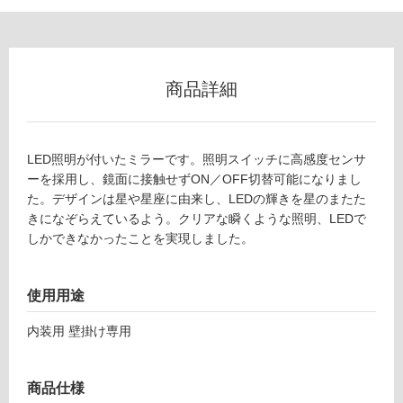
冷
地
以
外)
商品詳細
使
用
不
可
LED照明が付いたミラーです。照明スイッチに高感度センサ
ーを採用し、鏡面に接触せずON／OFF切替可能になりまし
た。デザインは星や星座に由来し、LEDの輝きを星のまたた
きになぞらえているよう。クリアな瞬くような照明、LEDで
フ
しかできなかったことを実現しました。
ロ
使用用途
ー
内装用 壁掛け専用
リ
商品仕様