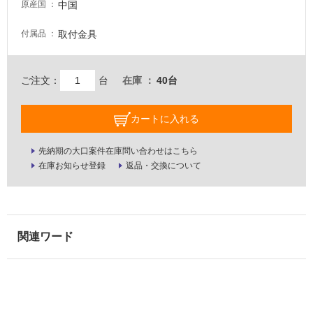
屋
中国
原産国
内
取付金具
付属品
壁・
屋
外
ご注文：
台
在庫
40台
壁・
浴
カートに入れる
室
壁
先納期の大口案件在庫問い合わせはこちら
在庫お知らせ登録
返品・交換について
使
用
可
能
使
用
可
能
(寒