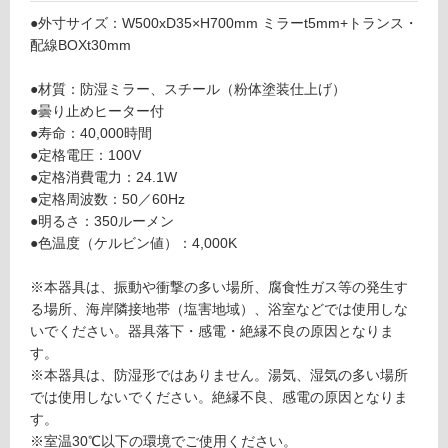
ン
●外寸サイズ：W500xD35×H700mm ミラーt5mm+トランス・
配線BOXt30mm
グ
B
●材質：防湿ミラー、スチール（粉体塗装仕上げ）
A
●曇り止めヒーター付
土足・遮
1
●寿命：40,000時間
音・床暖
2
●定格電圧：100V
1
対
●定格消費電力：24.1W
0
応
●定格周波数：50／60Hz
1
し
●明るさ：350ルーメン
L
て
●色温度（ケルビン値）：4,000K
E
い
D
る
※本器具は、振動や衝撃の多い場所、腐食性ガス等の発生す
ミ
る場所、海岸隣接地帯（塩害地域）、浴室などでは使用しな
対
ラ
いでください。器具落下・感電・絶縁不良の原因となりま
応
ー
す。
し
フ
※本器具は、防湿形ではありません。湯気、湿気の多い場所
て
ェ
では使用しないでください。絶縁不良、感電の原因となりま
い
ニ
す。
る
ッ
※室温30℃以下の環境でご使用ください。
が