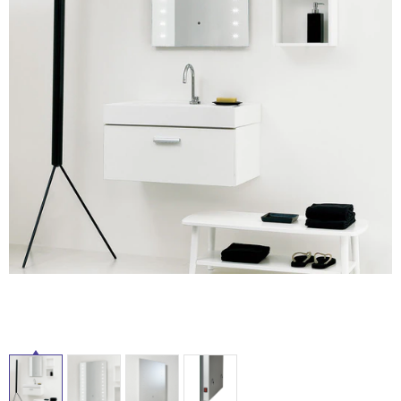
内
ム
修理お問い合わせ
クレーム公開
自分らしい家づくり
最高のリノベ会社が
みつ
床・
照明
ペット用品
横浜スマート
ショールー
SUVACO
かる
リノベりす
屋
ム
ウェルビーみのお
HDC
説明書・図面検索
水まわり
3年保証
BOX
外
内装用建材
パネル・壁材
床・
お役立ち情報
住まいの
スタイリング
浴
ロートアイアン
天然石・石材
アイデア
室
ミラタップ
チャンネル
床・
メンテナンス・
施工材
新商品
オンライン相談
駐
車
場
非
常
に
適
し
て
い