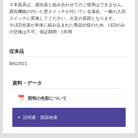
ク
※本器具は、調光器と組み合わせてのご使用はできません。
制
ス
調光機能の付いた壁スイッチが付いている場合、一般の入切
限
セ
スイッチに変換してください。火災の原因となります。
あ
ン
※LED光源が本体に組み込まれた商品仕様のため、LEDのみ
り
ソ
の交換は不可。保証期間：1年間
の
ー
為
レ
注
従来品
意
運賃表
が
D
BA12021
必
要
運
※
資料・データ
賃
商
合
品
照明の色彩について
計
仕
:
様
¥2,
欄
説明書・図面検索
58
を
0/
ご
台
確