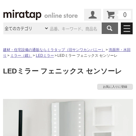
カート
マイページ
商品カテゴリ
建材・住宅設備の通販ならミラタップ（旧サンワカンパニー）
洗面所・水回
り
ミラー（鏡）
LEDミラー
LEDミラー フェニックス センソーレ
施工事例
洗面所・水回り
タイル
LEDミラー フェニックス センソーレ
ショールーム
施工事例
法人案件納入事例
キッチン
浴室（風呂・
バスルー
ム）・
トイレ
タ
ショールームの
ご案内
東京
ショールーム
お気に入りに登録
ミラタップ
のあるくらし
お客様訪問
インタビュー
ドア（扉）・
建具・玄関
サポート
扉
エクステリア
（外構）
イ
大阪
ショールーム
仙台
ショールーム
店舗・施設事例
その他サービス
ご利用ガイド
初めての方へ
ル
ウッドデッキ
フローリング・
床材
名古屋
ショールーム
京都
ショールーム
ミラタップと
創る家
工事会社紹介
Coziコンシ
よくある質問
お問い合わせ
ASOLIE
ェルジュ
収納
インテリア・
家具
屋
福岡
ショールーム
札幌スマート
ショールー