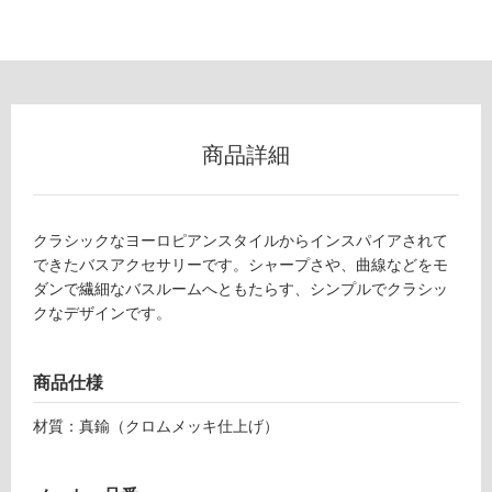
以
外)
使
用
不
可
商品詳細
クラシックなヨーロピアンスタイルからインスパイアされて
フ
できたバスアクセサリーです。シャープさや、曲線などをモ
ダンで繊細なバスルームへともたらす、シンプルでクラシッ
ロ
クなデザインです。
ー
B
商品仕様
A
リ
1
材質：真鍮（クロムメッキ仕上げ）
4
ン
0
1