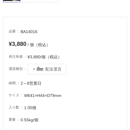
適
し
て
い
る
BA14016
品番
が
注
¥3,880
/ 個（税込）
意
が
¥3,880/個（税込）
発注単価
必
要
配送運賃
運賃種別
適
し
2～8営業日
納期
て
い
W641×H44×D79mm
サイズ
な
い
1.00個
入り数
0.55kg/個
重量
屋
内