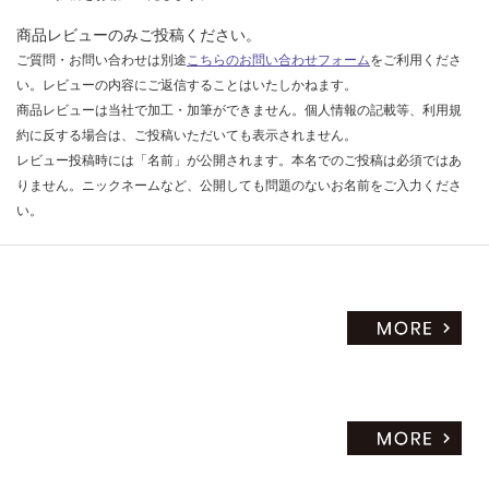
限
個
あ
商品レビューのみご投稿ください。
り
ご質問・お問い合わせは別途
こちらのお問い合わせフォーム
をご利用くださ
の
い。レビューの内容にご返信することはいたしかねます。
為
商品レビューは当社で加工・加筆ができません。個人情報の記載等、利用規
注
約に反する場合は、ご投稿いただいても表示されません。
意
レビュー投稿時には「名前」が公開されます。本名でのご投稿は必須ではあ
が
りません。ニックネームなど、公開しても問題のないお名前をご入力くださ
必
い。
要
※
商
品
仕
様
欄
を
ご
確
認
く