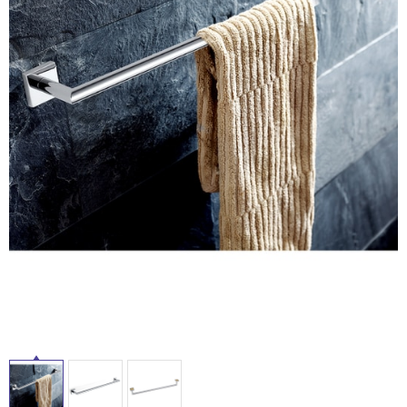
ム
修理お問い合わせ
クレーム公開
屋
自分らしい家づくり
最高のリノベ会社が
みつ
照明
ペット用品
横浜スマート
ショールー
外
SUVACO
かる
リノベりす
ム
ウェルビーみのお
HDC
説明書・図面検索
水まわり
3年保証
床・
BOX
内装用建材
パネル・壁材
浴
お役立ち情報
住まいの
スタイリング
室
ロートアイアン
天然石・石材
アイデア
床・
ミラタップ
チャンネル
駐
メンテナンス・
施工材
新商品
オンライン相談
車
場
非
常
に
適
し
て
い
る