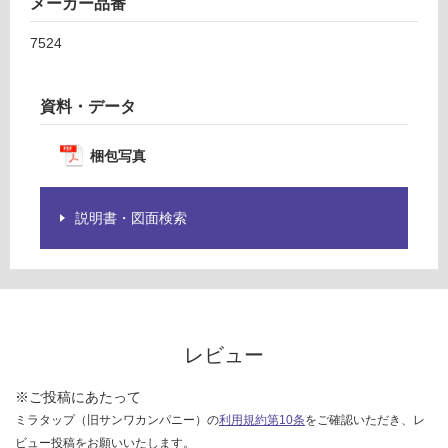
メーカー品番
6
グ
ル
7524
ナ
土足・遮
タ
音・床暖
オ
資料・データ
ル
対
バ
梱包写真
応
ー
し
て
運賃表
説明書・図面検索
い
G
る
対
運
応
賃
し
合
て
レビュー
計
い
:
る
※ご投稿にあたって
¥8
が
ミラタップ（旧サンワカンパニー）の
利用規約第10条
をご確認いただき、レ
9
制
0/
ビュー投稿をお願いいたします。