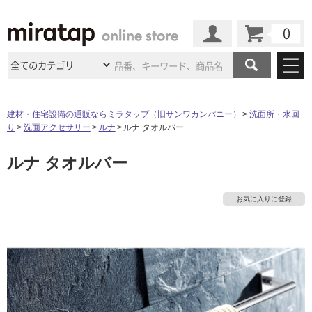
カート
マイページ
商品カテゴリ
建材・住宅設備の通販ならミラタップ（旧サンワカンパニー）
洗面所・水回
り
洗面アクセサリー
ルナ
ルナ タオルバー
施工事例
洗面所・水回り
タイル
ルナ タオルバー
ショールーム
タ
施工事例
法人案件納入事例
キッチン
浴室（風呂・
バスルー
ム）・
トイレ
ショールームの
ご案内
東京
ショールーム
イ
お気に入りに登録
ミラタップ
のあるくらし
お客様訪問
インタビュー
ドア（扉）・
建具・玄関
サポート
扉
エクステリア
（外構）
大阪
ショールーム
仙台
ショールーム
ル
店舗・施設事例
その他サービス
ご利用ガイド
初めての方へ
ウッドデッキ
フローリング・
床材
名古屋
ショールーム
京都
ショールーム
屋
ミラタップと
創る家
工事会社紹介
Coziコンシ
よくある質問
お問い合わせ
内
ASOLIE
ェルジュ
収納
インテリア・
家具
福岡
ショールーム
札幌スマート
ショールー
床・