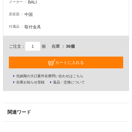
BALI
メーカー
壁・
屋
中国
原産国
外
取付金具
付属品
壁・
浴
室
ご注文：
個
在庫
36個
壁
カートに入れる
使
用
可
先納期の大口案件在庫問い合わせはこちら
能
在庫お知らせ登録
返品・交換について
使
用
可
能
(寒
冷
地