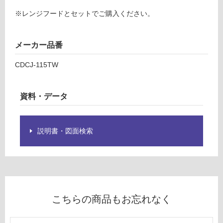
ー
C
※レンジフードとセットでご購入ください。
D
リ
C
J
メーカー品番
ン
1
CDCJ-115TW
1
グ
5
T
資料・データ
W
土足・遮
C
音・床暖
F
説明書・図面検索
E
対
D
応
L-
し
9
て
5
い
2
る
こちらの商品もお忘れなく
V
対
T
応
W