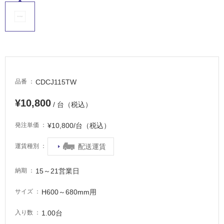
適
し
て
い
る
適
し
CDCJ115TW
品番
て
い
¥10,800
/ 台（税込）
る
が
¥10,800/台（税込）
発注単価
注
意
配送運賃
運賃種別
が
必
15～21営業日
納期
要
H600～680mm用
サイズ
適
し
1.00台
入り数
て