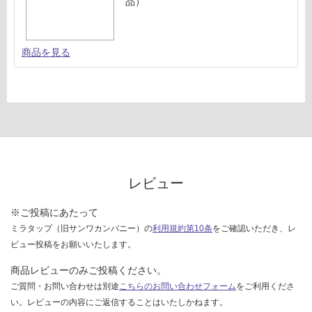
様
品）
F
欄
を
運
ご
商品を見る
賃
確
合
認
計
く
:
だ
¥1,
さ
14
い
0/
対
台
応
レビュー
し
て
※ご投稿にあたって
い
ミラタップ（旧サンワカンパニー）の
利用規約第10条
をご確認いただき、レ
な
ビュー投稿をお願いいたします。
い
商品レビューのみご投稿ください。
ご質問・お問い合わせは別途
こちらのお問い合わせフォーム
をご利用くださ
い。レビューの内容にご返信することはいたしかねます。