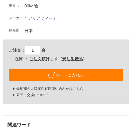
い
1.00kg/台
重量
な
い
アリアフィーナ
メーカー
屋
日本
原産国
内
壁・
ご注文：
台
屋
在庫
ご注文頂けます（受注生産品）
外
壁・
カートに入れる
浴
室
先納期の大口案件在庫問い合わせはこちら
壁
返品・交換について
使
用
可
能
使