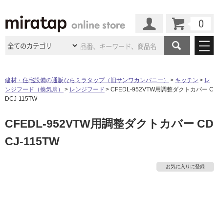
カート
マイページ
商品カテゴリ
建材・住宅設備の通販ならミラタップ（旧サンワカンパニー）
キッチン
レ
ンジフード（換気扇）
レンジフード
CFEDL-952VTW用調整ダクトカバー C
施工事例
洗面所・水回り
タイル
DCJ-115TW
ショールーム
施工事例
法人案件納入事例
CFEDL-952VTW用調整ダクトカバー CD
キッチン
浴室（風呂・
バスルー
ム）・
トイレ
ショールームの
ご案内
東京
ショールーム
CJ-115TW
ミラタップ
のあるくらし
お客様訪問
インタビュー
ドア（扉）・
建具・玄関
サポート
扉
エクステリア
（外構）
大阪
ショールーム
仙台
ショールーム
店舗・施設事例
お気に入りに登録
その他サービス
ご利用ガイド
初めての方へ
タ
ウッドデッキ
フローリング・
床材
名古屋
ショールーム
京都
ショールーム
ミラタップと
創る家
工事会社紹介
Coziコンシ
よくある質問
お問い合わせ
イ
ASOLIE
ェルジュ
収納
インテリア・
家具
福岡
ショールーム
札幌スマート
ショールー