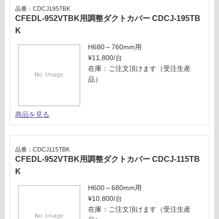
し
用
品番：CDCJ195TBK
て
CFEDL-952VTBK用調整ダクトカバー CDCJ-195TB
調
い
整
K
る
ダ
H680～760mm用
が
ク
¥11,800/台
制
ト
在庫：ご注文頂けます（受注生産
限
カ
品）
あ
バ
り
ー
の
C
為
商品を見る
D
注
C
意
J-
が
1
品番：CDCJ115TBK
必
1
CFEDL-952VTBK用調整ダクトカバー CDCJ-115TB
要
5
K
※
T
商
H600～680mm用
W
品
¥10,800/台
仕
在庫：ご注文頂けます（受注生産
運賃表