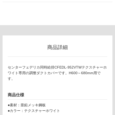
用
可
能
(寒
冷
地
以
外)
商品詳細
使
用
不
センターフェデリカ同時給排CFEDL-952VTWテクスチャーホ
可
ワイト専用の調整ダクトカバーです。H600～680mm用で
す。
フ
商品仕様
ロ
●素材：亜鉛メッキ鋼板
●カラー：テクスチャーホワイト