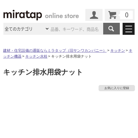
カート
マイページ
商品カテゴリ
建材・住宅設備の通販ならミラタップ（旧サンワカンパニー）
キッチン
キ
ッチン機器
キッチン水栓
キッチン排水用袋ナット
施工事例
洗面所・水回り
タイル
キッチン排水用袋ナット
ショールーム
タ
施工事例
法人案件納入事例
キッチン
浴室（風呂・
バスルー
ム）・
トイレ
ショールームの
ご案内
東京
ショールーム
イ
お気に入りに登録
ミラタップ
のあるくらし
お客様訪問
インタビュー
ドア（扉）・
建具・玄関
サポート
扉
エクステリア
（外構）
大阪
ショールーム
仙台
ショールーム
ル
店舗・施設事例
その他サービス
ご利用ガイド
初めての方へ
ウッドデッキ
フローリング・
床材
名古屋
ショールーム
京都
ショールーム
屋
ミラタップと
創る家
工事会社紹介
Coziコンシ
よくある質問
お問い合わせ
内
ASOLIE
ェルジュ
収納
インテリア・
家具
福岡
ショールーム
札幌スマート
ショールー
床・