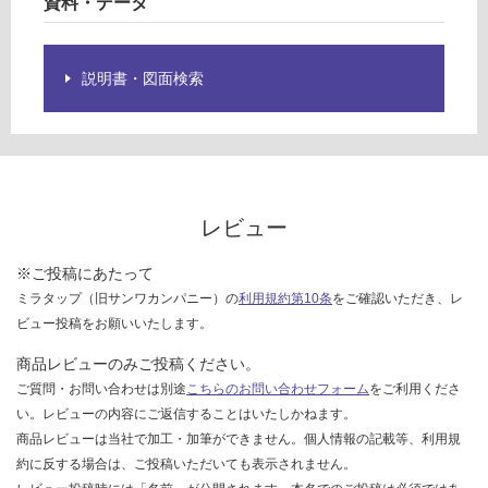
資料・データ
排
グ
水
用
説明書・図面検索
土足・遮
袋
ナ
音・床暖
ッ
対
ト
応
し
運賃表
て
レビュー
Y
い
る
※ご投稿にあたって
運
ミラタップ（旧サンワカンパニー）の
利用規約第10条
をご確認いただき、レ
対
賃
ビュー投稿をお願いいたします。
応
合
し
計
商品レビューのみご投稿ください。
て
:
ご質問・お問い合わせは別途
こちらのお問い合わせフォーム
をご利用くださ
い
¥6
い。レビューの内容にご返信することはいたしかねます。
る
4
商品レビューは当社で加工・加筆ができません。個人情報の記載等、利用規
が
0/
約に反する場合は、ご投稿いただいても表示されません。
制
個