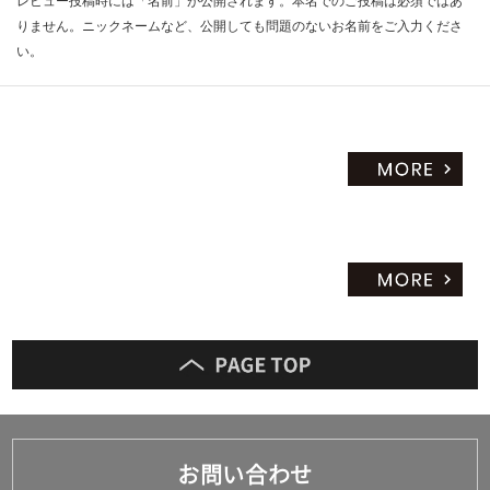
レビュー投稿時には「名前」が公開されます。本名でのご投稿は必須ではあ
限
りません。ニックネームなど、公開しても問題のないお名前をご入力くださ
あ
い。
り
の
為
注
意
が
必
要
※
商
品
仕
様
欄
を
ご
確
認
お問い合わせ
く