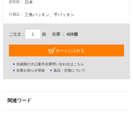
日本
原産国
壁・
屋
三角パッキン、平パッキン
付属品
外
壁・
ご注文：
個
在庫
428個
浴
室
カートに入れる
壁
使
先納期の大口案件在庫問い合わせはこちら
用
在庫お知らせ登録
返品・交換について
可
能
使
用
可
能
(寒
冷
地