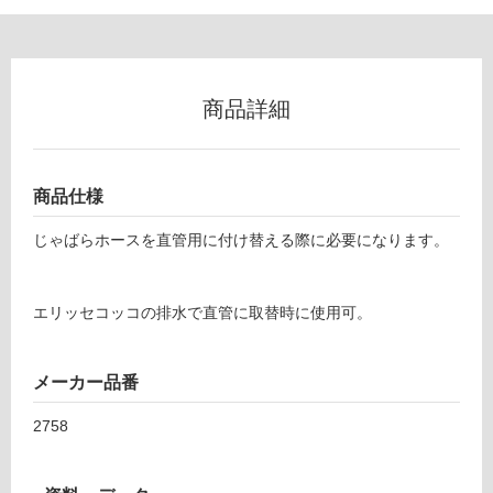
以
外)
使
用
商品詳細
不
可
商品仕様
C
じゃばらホースを直管用に付け替える際に必要になります。
フ
M
0
ロ
1
エリッセコッコの排水で直管に取替時に使用可。
1
ー
5
メーカー品番
9
キ
リ
2758
ッ
チ
ン
ン