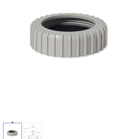
ム
修理お問い合わせ
クレーム公開
屋
自分らしい家づくり
最高のリノベ会社が
みつ
照明
ペット用品
横浜スマート
ショールー
外
SUVACO
かる
リノベりす
ム
ウェルビーみのお
HDC
説明書・図面検索
水まわり
3年保証
床・
BOX
内装用建材
パネル・壁材
浴
お役立ち情報
住まいの
スタイリング
室
ロートアイアン
天然石・石材
アイデア
床・
ミラタップ
チャンネル
駐
メンテナンス・
施工材
新商品
オンライン相談
車
場
非
常
に
適
し
て
い
る