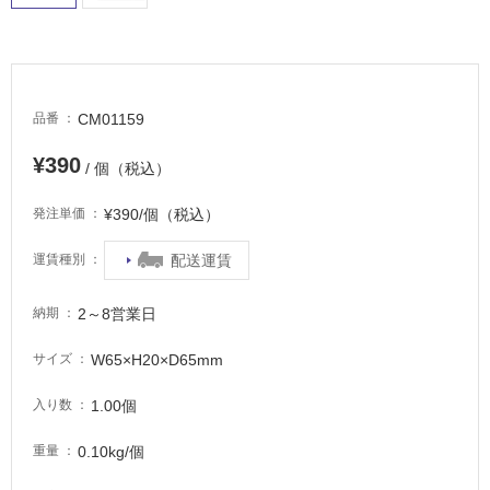
適
し
て
い
る
CM01159
品番
が
注
¥390
/ 個（税込）
意
が
¥390/個（税込）
発注単価
必
要
配送運賃
運賃種別
適
し
2～8営業日
納期
て
い
W65×H20×D65mm
サイズ
な
い
1.00個
入り数
0.10kg/個
重量
屋
内