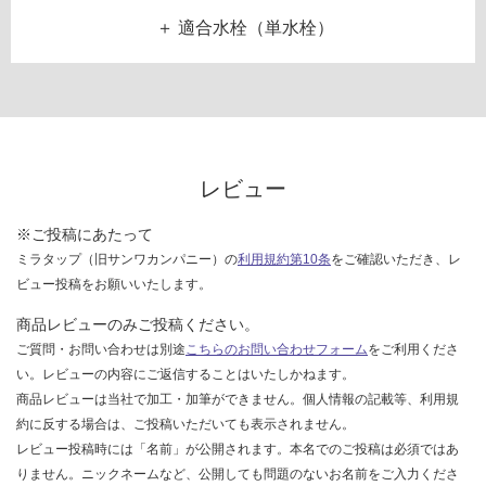
し
0
適合水栓（単水栓）
て
×
い
4
フィクサー 単水栓FK612 MPK0009：¥13,800/台
な
5
い
0
-
リズム単水栓 Y5075H-13-VW TA01159：¥19,800/台
レビュー
運
賃
※ご投稿にあたって
合
ミラタップ（旧サンワカンパニー）の
利用規約第10条
をご確認いただき、レ
計
ビュー投稿をお願いいたします。
:
¥6,
商品レビューのみご投稿ください。
33
ご質問・お問い合わせは別途
こちらのお問い合わせフォーム
をご利用くださ
0/
い。レビューの内容にご返信することはいたしかねます。
台
商品レビューは当社で加工・加筆ができません。個人情報の記載等、利用規
約に反する場合は、ご投稿いただいても表示されません。
レビュー投稿時には「名前」が公開されます。本名でのご投稿は必須ではあ
りません。ニックネームなど、公開しても問題のないお名前をご入力くださ