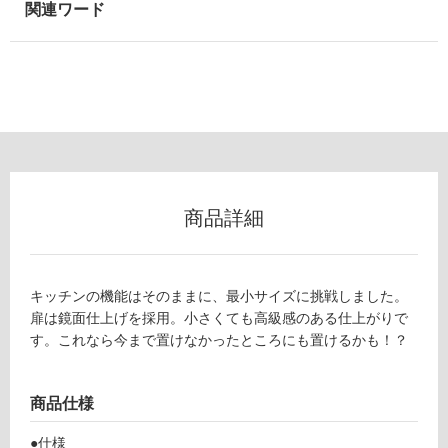
室
壁
使
用
可
能
使
用
商品詳細
可
能
C
(寒
T
冷
キッチンの機能はそのままに、最小サイズに挑戦しました。
N
地
扉は鏡面仕上げを採用。小さくても高級感のある仕上がりで
0
以
す。これなら今まで置けなかったところにも置けるかも！？
0
外)
1
使
5
商品仕様
用
L
不
コ
●仕様