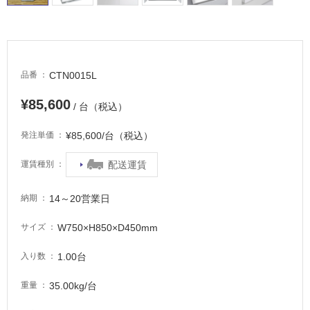
床・
駐
車
場
CTN0015L
品番
非
¥85,600
常
/ 台（税込）
に
適
¥85,600/台（税込）
発注単価
し
配送運賃
運賃種別
て
い
る
14～20営業日
納期
適
W750×H850×D450mm
サイズ
し
て
1.00台
入り数
い
る
35.00kg/台
重量
が
注