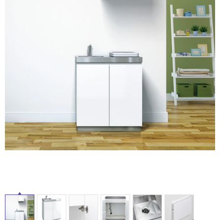
ム
修理お問い合わせ
クレーム公開
自分らしい家づくり
最高のリノベ会社が
みつ
照明
ペット用品
横浜スマート
ショールー
SUVACO
かる
リノベりす
ム
ウェルビーみのお
HDC
説明書・図面検索
水まわり
3年保証
BOX
内装用建材
パネル・壁材
タ
お役立ち情報
住まいの
スタイリング
ロートアイアン
天然石・石材
アイデア
イ
ミラタップ
チャンネル
メンテナンス・
施工材
新商品
オンライン相談
ル
屋
内
床・
屋
外
床・
浴
室