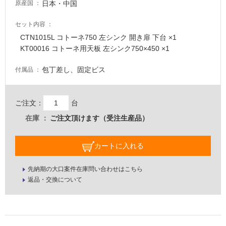
日本・中国
原産国
意
が
セット内容
必
CTN1015L コトーネ750 左シンク 開き扉 下台 ×1
要
KT00016 コトーネ用天板 左シンク750×450 ×1
適
包丁差し、固定ビス
付属品
し
て
い
ご注文：
台
な
い
在庫
ご注文頂けます（受注生産品）
屋
カートに入れる
内
壁・
先納期の大口案件在庫問い合わせはこちら
返品・交換について
屋
外
壁・
浴