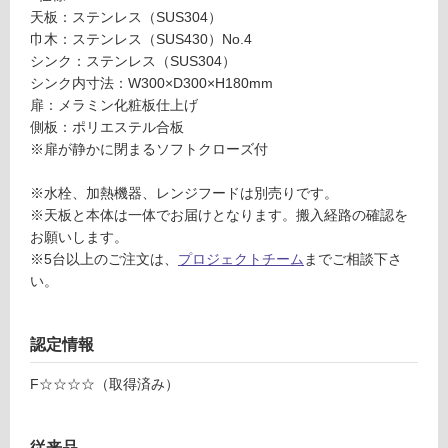
可
ト
天板：ステンレス（SUS304）
ー
巾木：ステンレス（SUS430）No.4
ネ
シンク：ステンレス（SUS304）
7
シンク内寸法：W300×D300×H180mm
フ
5
扉：メラミン化粧板仕上げ
0
側板：ポリエステル合板
ロ
左
※扉が静かに閉まるソフトクローズ付
シ
ー
ン
※水栓、加熱機器、レンジフードは別売りです。
ク
※天板と本体は一体でお届けとなります。搬入経路の確認を
開
リ
お願いします。
き
※5台以上のご注文は、
プロジェクトチーム
までご相談下さ
扉
い。
ン
-
C
グ
認定情報
T
N
F☆☆☆☆（取得済み）
土足・遮
1
0
音・床暖
1
従来品