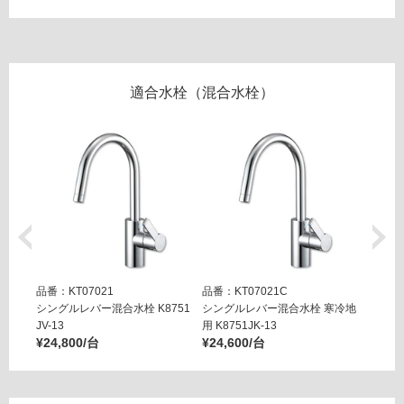
意
が
K
必
T
要
0
※
0
適合水栓（混合水栓）
商
0
品
1
仕
6
様
コ
欄
ト
を
ー
ご
ネ
確
用
認
天
く
板
品番：KT07021
品番：KT07021C
品番：K
だ
左
シングルレバー混合水栓 K8751
シングルレバー混合水栓 寒冷地
ミニキ
さ
シ
JV-13
用 K8751JK-13
水栓
い
ン
¥24,800/台
¥24,600/台
¥12,4
ク
対
7
応
5