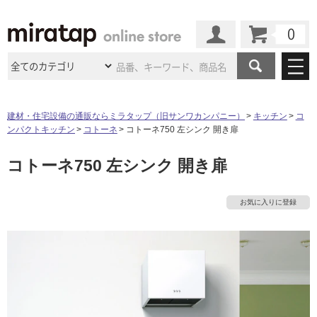
カート
マイページ
商品カテゴリ
建材・住宅設備の通販ならミラタップ（旧サンワカンパニー）
キッチン
コ
ンパクトキッチン
コトーネ
コトーネ750 左シンク 開き扉
施工事例
洗面所・水回り
タイル
コトーネ750 左シンク 開き扉
ショールーム
施工事例
法人案件納入事例
キッチン
浴室（風呂・
バスルー
ム）・
トイレ
ショールームの
ご案内
東京
ショールーム
お気に入りに登録
ミラタップ
のあるくらし
お客様訪問
インタビュー
ドア（扉）・
建具・玄関
サポート
扉
エクステリア
（外構）
大阪
ショールーム
仙台
ショールーム
店舗・施設事例
その他サービス
ご利用ガイド
初めての方へ
ウッドデッキ
フローリング・
床材
名古屋
ショールーム
京都
ショールーム
ミラタップと
創る家
工事会社紹介
Coziコンシ
よくある質問
お問い合わせ
ASOLIE
ェルジュ
収納
インテリア・
家具
福岡
ショールーム
札幌スマート
ショールー