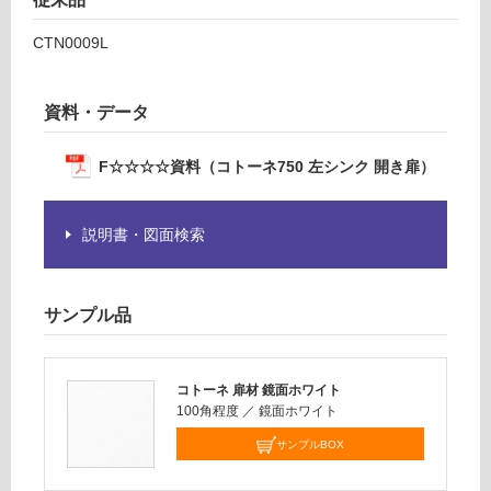
対
5
応
L
CTN0009L
し
コ
て
ト
い
ー
資料・データ
る
ネ
7
対
F☆☆☆☆資料（コトーネ750 左シンク 開き扉）
5
応
0
し
左
て
説明書・図面検索
シ
い
ン
る
ク
が
サンプル品
開
制
き
限
扉
あ
コトーネ 扉材 鏡面ホワイト
下
り
100角程度
／
鏡面ホワイト
台
の
為
サンプルBOX
運賃表
注
C