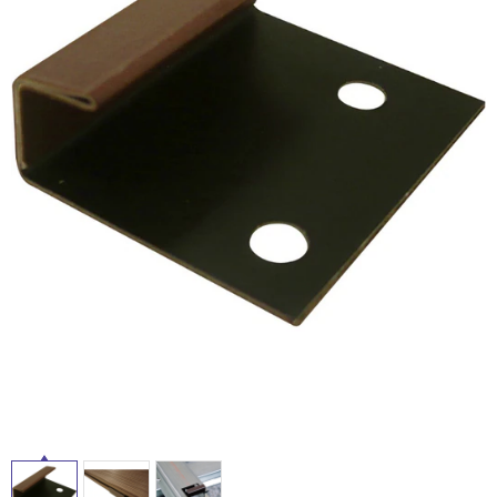
ム
修理お問い合わせ
クレーム公開
屋
自分らしい家づくり
最高のリノベ会社が
みつ
照明
ペット用品
横浜スマート
ショールー
外
SUVACO
かる
リノベりす
ム
ウェルビーみのお
HDC
説明書・図面検索
水まわり
3年保証
床・
BOX
内装用建材
パネル・壁材
浴
お役立ち情報
住まいの
スタイリング
室
ロートアイアン
天然石・石材
アイデア
床・
ミラタップ
チャンネル
駐
メンテナンス・
施工材
新商品
オンライン相談
車
場
非
常
に
適
し
て
い
る