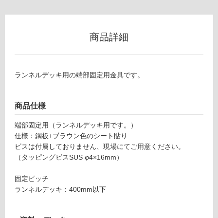
以
外)
使
商品詳細
用
不
可
ランネルデッキ用の端部固定用金具です。
D
E
商品仕様
フ
0
0
端部固定用（ランネルデッキ用です。）
1
ロ
仕様：鋼板+ブラウン色のシート貼り
8
ビスは付属しておりません、現場にてご用意ください。
9
ー
（タッピングビスSUS φ4×16mm）
ラ
ン
固定ピッチ
リ
ネ
ランネルデッキ：400mm以下
ル
ン
デ
ッ