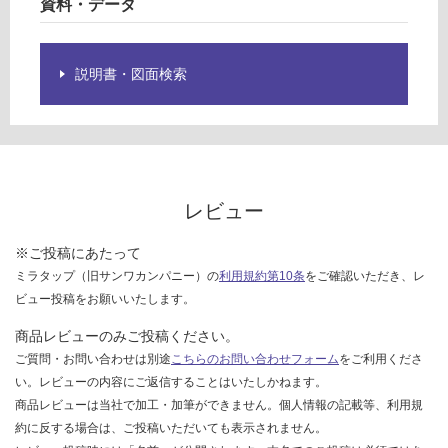
資料・データ
グ
キ
用
端
説明書・図面検索
土足・遮
部
音・床暖
固
定
対
金
応
具
し
て
レビュー
運賃表
い
G
る
※ご投稿にあたって
ミラタップ（旧サンワカンパニー）の
利用規約第10条
をご確認いただき、レ
対
運
ビュー投稿をお願いいたします。
応
賃
し
商品レビューのみご投稿ください。
合
て
ご質問・お問い合わせは別途
こちらのお問い合わせフォーム
をご利用くださ
計
い
:
い。レビューの内容にご返信することはいたしかねます。
る
¥8
商品レビューは当社で加工・加筆ができません。個人情報の記載等、利用規
が
9
約に反する場合は、ご投稿いただいても表示されません。
制