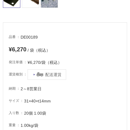
適
し
て
い
る
が
DE00189
品番
注
意
¥6,270
/ 袋（税込）
が
必
¥6,270/袋（税込）
発注単価
要
適
配送運賃
運賃種別
し
て
2～8営業日
納期
い
な
31×40×t14mm
サイズ
い
20個 1.00袋
入り数
屋
1.00kg/袋
重量
内