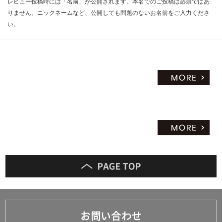
0/
レビュー投稿時には「名前」が公開されます。本名でのご投稿は必須ではあ
限
袋
りません。ニックネームなど、公開しても問題のないお名前をご入力くださ
あ
い。
り
の
為
注
意
が
必
要
※
商
品
仕
様
欄
を
ご
確
認
お問い合わせ
く