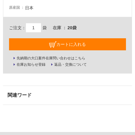
壁・
日本
原産国
屋
外
ご注文：
袋
在庫
20袋
壁・
浴
カートに入れる
室
壁
先納期の大口案件在庫問い合わせはこちら
使
在庫お知らせ登録
返品・交換について
用
可
能
使
用
可
能
(寒
冷
地