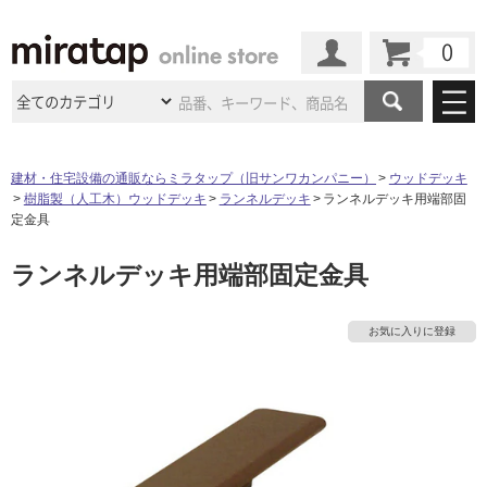
カート
マイページ
商品カテゴリ
建材・住宅設備の通販ならミラタップ（旧サンワカンパニー）
ウッドデッキ
樹脂製（人工木）ウッドデッキ
ランネルデッキ
ランネルデッキ用端部固
施工事例
洗面所・水回り
タイル
定金具
ショールーム
タ
施工事例
法人案件納入事例
ランネルデッキ用端部固定金具
キッチン
浴室（風呂・
バスルー
ム）・
トイレ
ショールームの
ご案内
東京
ショールーム
イ
ミラタップ
のあるくらし
お客様訪問
インタビュー
ドア（扉）・
建具・玄関
お気に入りに登録
サポート
扉
エクステリア
（外構）
大阪
ショールーム
仙台
ショールーム
ル
店舗・施設事例
その他サービス
ご利用ガイド
初めての方へ
ウッドデッキ
フローリング・
床材
名古屋
ショールーム
京都
ショールーム
屋
ミラタップと
創る家
工事会社紹介
Coziコンシ
よくある質問
お問い合わせ
内
ASOLIE
ェルジュ
収納
インテリア・
家具
福岡
ショールーム
札幌スマート
ショールー
床・