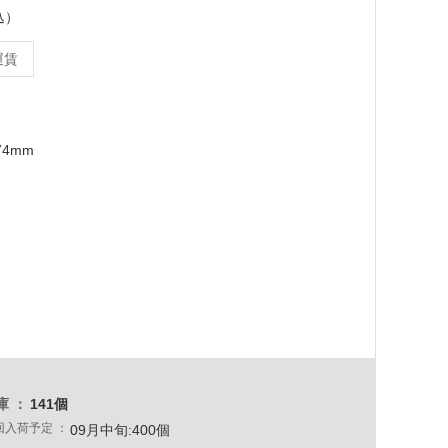
込）
運賃
74mm
庫
141個
回入荷予定
09月中旬:400個