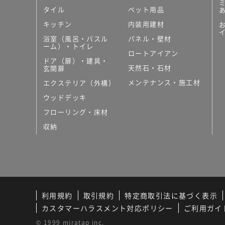
タイル
ペット用品
キッチン
内装用建材
浴室（風呂・バスル
パネル・壁材
ーム）・トイレ
ロートアイアン
ドア（扉）・建具・
天然石・石材
玄関扉
メンテナンス・施工材
エクステリア（外構）
ウッドデッキ
フローリング・床材
収納
利用規約
取引規約
特定商取引法に基づく表示
カスタマーハラスメント対応ポリシー
ご利用ガイ
© 1999 miratap inc.