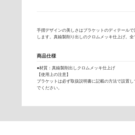
使用可
欄
能
を
ご
使用可
確
手摺デザインの美しさはブラケットのディテールで
能
認
します。真鍮製削り出しのクロムメッキ仕上げ。全
(寒冷地
く
以外)
だ
さ
使用不
商品仕様
い
可
●材質：真鍮製削出しクロムメッキ仕上げ
対
【使用上の注意】
応
ブラケットは必ず取扱説明書に記載の方法で設置し
し
でください。
て
い
な
E
い
P
0
1
3