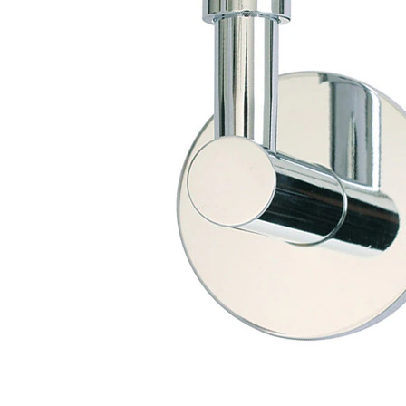
タイル
フローリ
ング
屋内床・
屋外床・
土足・遮
浴室床・
音・床暖
駐車場
対
非
応
常
し
に
て
適
い
し
る
て
い
対
る
応