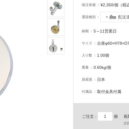
¥2,350/個（税
発注単価
配送
運賃種別
5～11営業日
納期
台座φ60×H78×D
サイズ
1.00個
入り数
0.60kg/個
重量
日本
原産国
取付金具付属
付属品
ご注文：
個
在
次