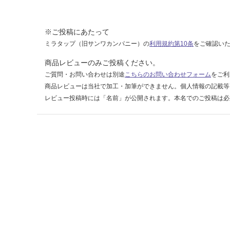
1
9
ブ
※ご投稿にあたって
ラ
ミラタップ（旧サンワカンパニー）の
利用規約第10条
をご確認い
ケ
商品レビューのみご投稿ください。
ッ
ト
ご質問・お問い合わせは別途
こちらのお問い合わせフォーム
をご利
(ク
商品レビューは当社で加工・加筆ができません。個人情報の記載等
ロ
レビュー投稿時には「名前」が公開されます。本名でのご投稿は必
ム
メ
ッ
キ)
運賃表
H
運
賃
合