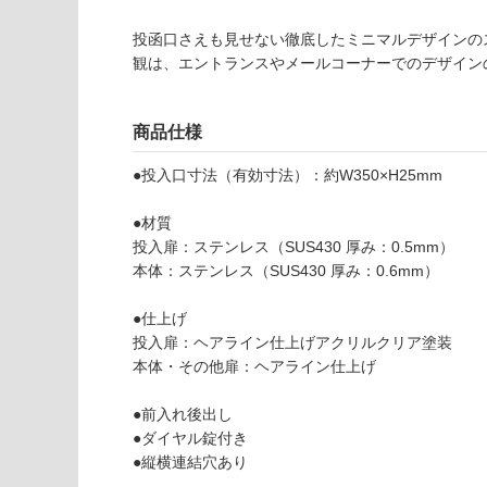
為
要
注
投函口さえも見せない徹底したミニマルデザインの
適
意
観は、エントランスやメールコーナーでのデザイン
し
が
て
必
い
要
商品仕様
な
※
い
●投入口寸法（有効寸法）：約W350×H25mm
商
屋内壁・屋外
品
壁・浴室壁
●材質
仕
投入扉：ステンレス（SUS430 厚み：0.5mm）
様
使用可
本体：ステンレス（SUS430 厚み：0.6mm）
欄
能
を
●仕上げ
ご
投入扉：ヘアライン仕上げアクリルクリア塗装
使用可
確
本体・その他扉：ヘアライン仕上げ
能
認
(寒冷地
く
●前入れ後出し
以外)
だ
●ダイヤル錠付き
さ
使用不
●縦横連結穴あり
い
可