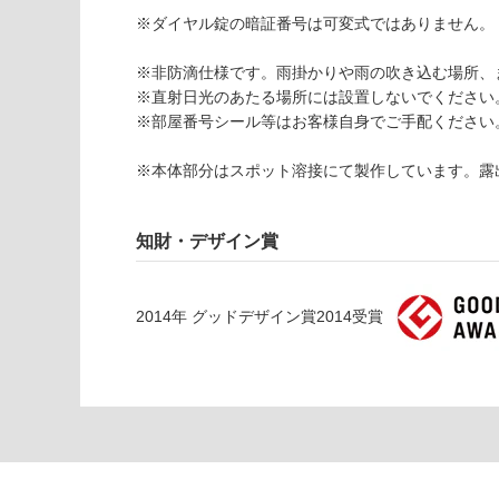
対
※ダイヤル錠の暗証番号は可変式ではありません。
応
し
※非防滴仕様です。雨掛かりや雨の吹き込む場所、
て
※直射日光のあたる場所には設置しないでください
い
※部屋番号シール等はお客様自身でご手配ください
な
い
※本体部分はスポット溶接にて製作しています。露
E
X
0
知財・デザイン賞
8
0
0
2014
年
グッドデザイン賞2014
受賞
9
ポス
タ・
デ・
ムー
ロ
前入