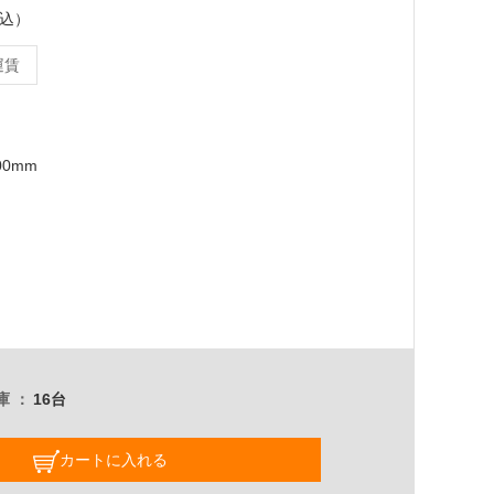
税込）
運賃
00mm
庫
16台
カートに入れる