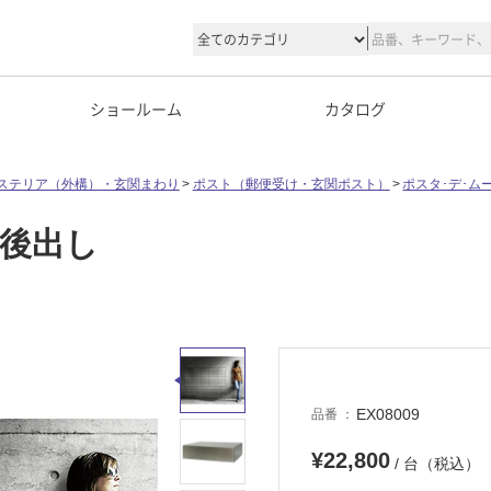
ショールーム
カタログ
ステリア（外構）・玄関まわり
ポスト（郵便受け・玄関ポスト）
ポスタ･デ･ム
れ後出し
EX08009
品番
¥22,800
/ 台（税込）