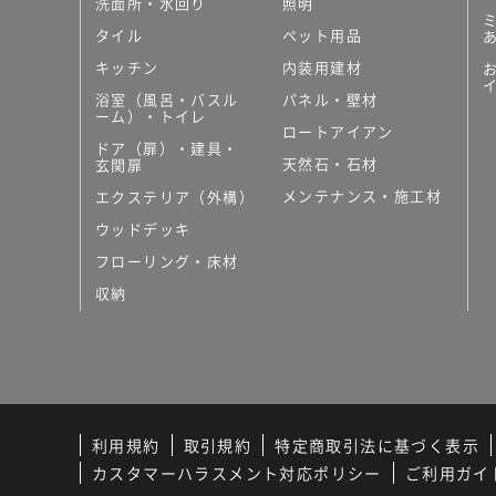
洗面所・水回り
照明
タイル
ペット用品
キッチン
内装用建材
浴室（風呂・バスル
パネル・壁材
ーム）・トイレ
ロートアイアン
ドア（扉）・建具・
天然石・石材
玄関扉
メンテナンス・施工材
エクステリア（外構）
ウッドデッキ
フローリング・床材
収納
利用規約
取引規約
特定商取引法に基づく表示
カスタマーハラスメント対応ポリシー
ご利用ガイ