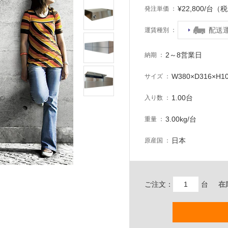
¥22,800/台（
発注単価
配送
運賃種別
2～8営業日
納期
W380×D316×H1
サイズ
1.00台
入り数
3.00kg/台
重量
日本
原産国
ご注文：
台
在