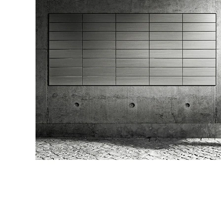
タイル
フローリ
ング
屋内床・
屋外床・
土足・遮
浴室床・