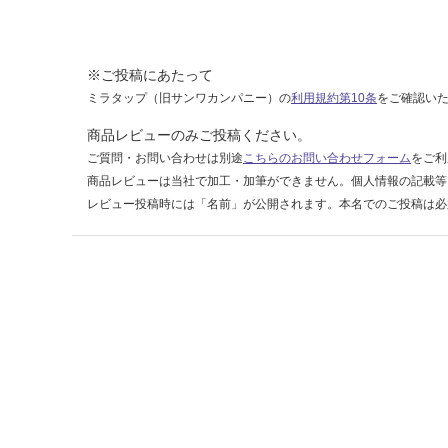
れ後
出し
運賃表
※ご投稿にあたって
F
ミラタップ（旧サンワカンパニー）の
利用規約第10条
をご確認い
商品レビューのみご投稿ください。
運
ご質問・お問い合わせは別途
こちらのお問い合わせフォーム
をご利
賃
商品レビューは当社で加工・加筆ができません。個人情報の記載等
合
レビュー投稿時には「名前」が公開されます。本名でのご投稿は必
計
:
¥1,
14
0/
台