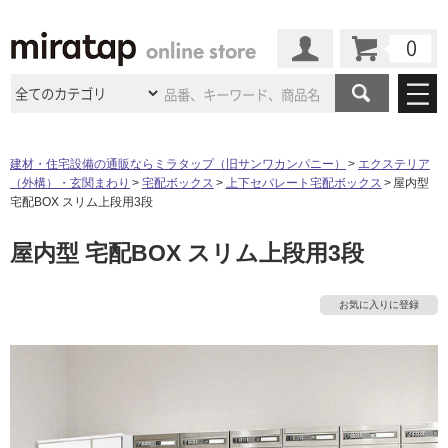
カート
マイページ
商品カテゴリ
建材・住宅設備の通販ならミラタップ（旧サンワカンパニー）
エクステリア
（外構）・玄関まわり
宅配ボックス
上下セパレート宅配ボックス
屋内型
施工事例
洗面所・水回り
タイル
宅配BOX スリム上段用3段
ショールーム
施工事例
法人案件納入事例
屋内型 宅配BOX スリム上段用3段
キッチン
浴室（風呂・
バスルー
ム）・
トイレ
ショールームの
ご案内
東京
ショールーム
ミラタップ
のあるくらし
お客様訪問
インタビュー
ドア（扉）・
建具・玄関
お気に入りに登録
サポート
扉
エクステリア
（外構）
大阪
ショールーム
仙台
ショールーム
店舗・施設事例
その他サービス
ご利用ガイド
初めての方へ
ウッドデッキ
フローリング・
床材
名古屋
ショールーム
京都
ショールーム
ミラタップと
創る家
工事会社紹介
Coziコンシ
よくある質問
お問い合わせ
ASOLIE
ェルジュ
収納
インテリア・
家具
福岡
ショールーム
札幌スマート
ショールー