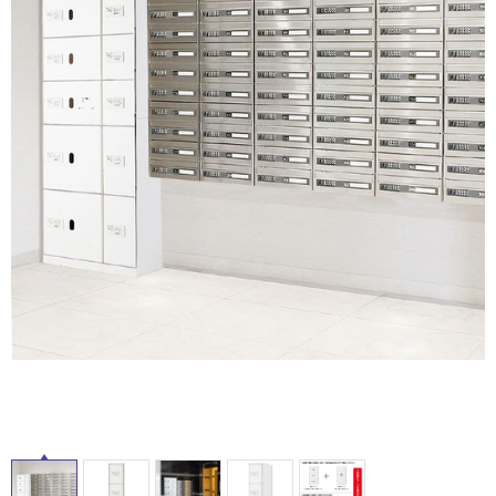
ム
修理お問い合わせ
クレーム公開
自分らしい家づくり
最高のリノベ会社が
みつ
照明
ペット用品
横浜スマート
ショールー
SUVACO
かる
リノベりす
ム
ウェルビーみのお
HDC
説明書・図面検索
水まわり
3年保証
BOX
内装用建材
パネル・壁材
お役立ち情報
住まいの
スタイリング
ロートアイアン
天然石・石材
アイデア
ミラタップ
チャンネル
メンテナンス・
施工材
新商品
オンライン相談
タ
イ
ル
屋
内
床・