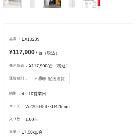
屋
外
床・
浴
室
EX13239
品番
床・
駐
¥117,900
/ 台（税込）
車
¥117,900/台（税込）
発注単価
場
非
配送運賃
運賃種別
常
に
4～10営業日
納期
適
し
W220×H887×D425mm
サイズ
て
い
1.00台
入り数
る
17.50kg/台
重量
適