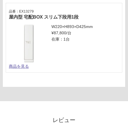
だ
さ
品番：EX13279
い
屋内型 宅配BOX スリム下段用1段
対
W220×H893×D425mm
応
¥87,800/台
し
在庫：1台
て
い
な
い
商品を見る
レビュー