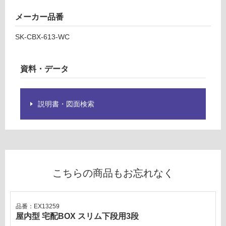
グ
メーカー品番
E
土足・遮
X
SK-CBX-613-WC
1
音・床暖
3
対
2
資料・データ
応
3
し
9
て
屋
説明書・図面検索
い
内
る
型
宅
対
配
応
B
し
O
て
こちらの商品もお忘れなく
X
い
ス
る
リ
が
品番：EX13259
ム
制
屋内型 宅配BOX スリム下段用3段
上
限