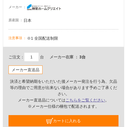
し
メーカー
て
い
日本
原産国
る
が
注
※1 全国配送制限
注意事項
意
が
必
ご注文：
台
メーカー在庫
3台
要
適
メーカー直送品
し
て
決済と希望納期をいただいた後メーカー発注を行う為、欠品
い
等の理由でご用意が出来ない場合があります予めご了承くだ
な
さい。
い
メーカー直送品については
こちらをご覧ください
。
※メーカー仕様の梱包で配送されます。
屋
カートに入れる
内