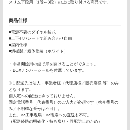
以
スリム下段用（1段～3段）の上に取り付ける商品です。
外)
使
商品仕様
用
不
■電源不要のダイヤル錠式
可
■上下セパレートで組み合わせ自由
■屋内仕様
■鋼板製／粉体塗装（ホワイト）
フ
・非常開錠用の鍵で扉を開けることができます。
・BOXナンバーシールを付属しています。
ロ
※1 配送先は法人・事業者様（代理店様／販売店様 等）のみ
となります。
ー
個人宅への配送は承っておりません。
固定電話番号（代表番号）のご入力が必須です（携帯番号の
リ
み／不明確な番号は不可）。
また、○○工事現場・○○現場への直送も不可。
ン
（配送経路の明確化・持ち戻り・誤配防止のため）