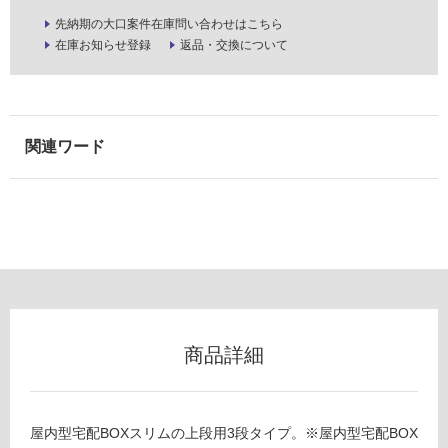
壁・
先納期の大口案件在庫問い合わせはこちら
屋
在庫お知らせ登録
返品・交換について
外
壁・
浴
室
壁
使
用
可
能
使
用
可
商品詳細
能
(寒
冷
地
屋内型宅配BOXスリムの上段用3段タイプ。※屋内型宅配BOX