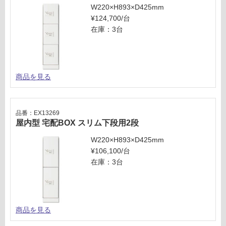
段
W220×H893×D425mm
あ
用
¥124,700/台
り
3
在庫：3台
の
段
為
注
運賃表
意
J
が
商品を見る
必
要
運
※
賃
品番：EX13269
商
合
屋内型 宅配BOX スリム下段用2段
品
計
W220×H893×D425mm
仕
:
¥106,100/台
様
¥3,
在庫：3台
欄
75
を
0/
ご
台
確
認
商品を見る
く