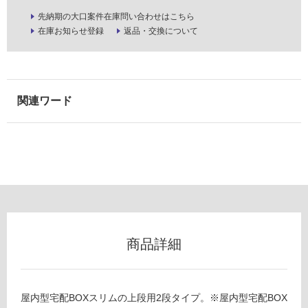
壁・
先納期の大口案件在庫問い合わせはこちら
屋
在庫お知らせ登録
返品・交換について
外
壁・
浴
室
壁
使
用
可
能
使
用
可
商品詳細
能
(寒
冷
地
屋内型宅配BOXスリムの上段用2段タイプ。※屋内型宅配BOX