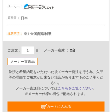
し
メーカー
て
い
日本
原産国
る
が
注
※1 全国配送制限
注意事項
意
が
必
ご注文：
台
メーカー在庫
2台
要
適
メーカー直送品
し
て
決済と希望納期をいただいた後メーカー発注を行う為、欠品
い
等の理由でご用意が出来ない場合があります予めご了承くだ
な
さい。
い
メーカー直送品については
こちらをご覧ください
。
※メーカー仕様の梱包で配送されます。
屋
カートに入れる
内