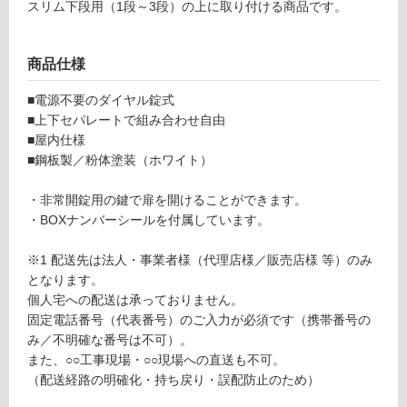
以
スリム下段用（1段～3段）の上に取り付ける商品です。
外)
使
商品仕様
用
不
■電源不要のダイヤル錠式
可
■上下セパレートで組み合わせ自由
■屋内仕様
■鋼板製／粉体塗装（ホワイト）
フ
・非常開錠用の鍵で扉を開けることができます。
・BOXナンバーシールを付属しています。
ロ
※1 配送先は法人・事業者様（代理店様／販売店様 等）のみ
となります。
ー
個人宅への配送は承っておりません。
固定電話番号（代表番号）のご入力が必須です（携帯番号の
リ
み／不明確な番号は不可）。
また、○○工事現場・○○現場への直送も不可。
ン
（配送経路の明確化・持ち戻り・誤配防止のため）