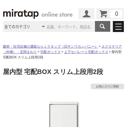
カート
マイページ
商品カテゴリ
建材・住宅設備の通販ならミラタップ（旧サンワカンパニー）
エクステリア
（外構）・玄関まわり
宅配ボックス
上下セパレート宅配ボックス
屋内型
施工事例
洗面所・水回り
タイル
宅配BOX スリム上段用2段
ショールーム
施工事例
法人案件納入事例
屋内型 宅配BOX スリム上段用2段
キッチン
浴室（風呂・
バスルー
ム）・
トイレ
ショールームの
ご案内
東京
ショールーム
ミラタップ
のあるくらし
お客様訪問
インタビュー
ドア（扉）・
建具・玄関
お気に入りに登録
サポート
扉
エクステリア
（外構）
大阪
ショールーム
仙台
ショールーム
店舗・施設事例
その他サービス
ご利用ガイド
初めての方へ
ウッドデッキ
フローリング・
床材
名古屋
ショールーム
京都
ショールーム
ミラタップと
創る家
工事会社紹介
Coziコンシ
よくある質問
お問い合わせ
ASOLIE
ェルジュ
収納
インテリア・
家具
福岡
ショールーム
札幌スマート
ショールー