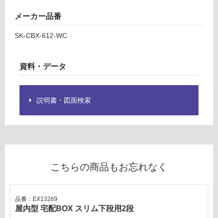
グ
メーカー品番
E
土足・遮
X
SK-CBX-612-WC
1
音・床暖
3
対
2
資料・データ
応
4
し
9
て
屋
説明書・図面検索
い
内
る
型
宅
対
配
応
B
し
O
て
こちらの商品もお忘れなく
X
い
ス
る
リ
が
品番：EX13269
ム
制
屋内型 宅配BOX スリム下段用2段
上
限