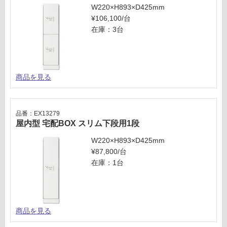
段
W220×H893×D425mm
あ
用
¥106,100/台
り
2
在庫：3台
の
段
為
注
運賃表
意
J
が
商品を見る
必
要
運
※
賃
品番：EX13279
商
合
屋内型 宅配BOX スリム下段用1段
品
計
W220×H893×D425mm
仕
:
¥87,800/台
様
¥3,
在庫：1台
欄
75
を
0/
ご
台
確
認
商品を見る
く