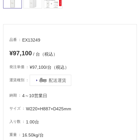
屋
外
床・
浴
室
EX13249
品番
床・
駐
¥97,100
/ 台（税込）
車
¥97,100/台（税込）
発注単価
場
非
配送運賃
運賃種別
常
に
4～10営業日
納期
適
し
W220×H887×D425mm
サイズ
て
い
1.00台
入り数
る
16.50kg/台
重量
適