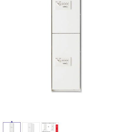
ム
修理お問い合わせ
クレーム公開
自分らしい家づくり
最高のリノベ会社が
みつ
照明
ペット用品
横浜スマート
ショールー
SUVACO
かる
リノベりす
ム
ウェルビーみのお
HDC
説明書・図面検索
水まわり
3年保証
BOX
内装用建材
パネル・壁材
お役立ち情報
住まいの
スタイリング
ロートアイアン
天然石・石材
アイデア
ミラタップ
チャンネル
メンテナンス・
施工材
新商品
オンライン相談
タ
イ
ル
屋
内
床・