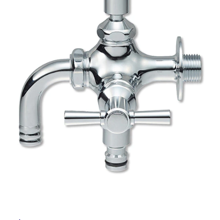
ム
修理お問い合わせ
クレーム公開
ル
自分らしい家づくり
最高のリノベ会社が
みつ
照明
ペット用品
横浜スマート
ショールー
SUVACO
かる
リノベりす
ム
ウェルビーみのお
HDC
説明書・図面検索
水まわり
3年保証
BOX
屋
内装用建材
パネル・壁材
内
お役立ち情報
住まいの
スタイリング
床・
ロートアイアン
天然石・石材
アイデア
屋
ミラタップ
チャンネル
外
メンテナンス・
施工材
新商品
オンライン相談
床・
浴
室
床・
駐
車
場
非
常
に