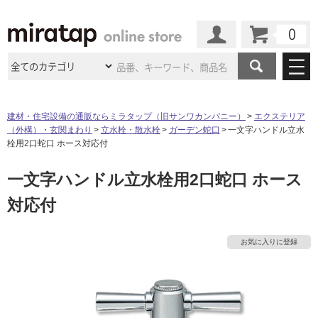
カート
マイページ
商品カテゴリ
建材・住宅設備の通販ならミラタップ（旧サンワカンパニー）
エクステリア
（外構）・玄関まわり
立水栓・散水栓
ガーデン蛇口
一文字ハンドル立水
施工事例
洗面所・水回り
タイル
栓用2口蛇口 ホース対応付
ショールーム
施工事例
法人案件納入事例
一文字ハンドル立水栓用2口蛇口 ホース
キッチン
浴室（風呂・
バスルー
ム）・
トイレ
ショールームの
ご案内
東京
ショールーム
対応付
ミラタップ
のあるくらし
お客様訪問
インタビュー
ドア（扉）・
建具・玄関
サポート
扉
エクステリア
（外構）
大阪
ショールーム
仙台
ショールーム
店舗・施設事例
お気に入りに登録
その他サービス
ご利用ガイド
初めての方へ
ウッドデッキ
フローリング・
床材
タ
名古屋
ショールーム
京都
ショールーム
ミラタップと
創る家
工事会社紹介
Coziコンシ
よくある質問
お問い合わせ
ASOLIE
ェルジュ
イ
収納
インテリア・
家具
福岡
ショールーム
札幌スマート
ショールー