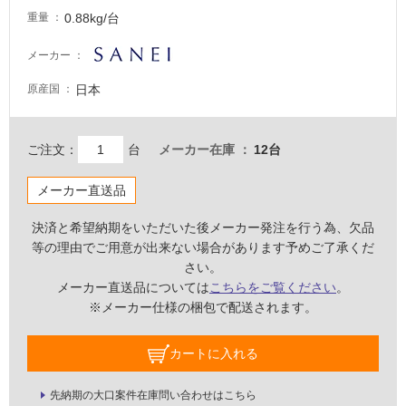
い
0.88kg/台
重量
な
い
メーカー
日本
原産国
屋
内
壁・
ご注文：
台
メーカー在庫
12台
屋
メーカー直送品
外
壁・
決済と希望納期をいただいた後メーカー発注を行う為、欠品
浴
等の理由でご用意が出来ない場合があります予めご了承くだ
室
さい。
壁
メーカー直送品については
こちらをご覧ください
。
※メーカー仕様の梱包で配送されます。
使
用
カートに入れる
可
能
先納期の大口案件在庫問い合わせはこちら