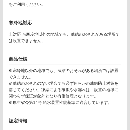
ー
をご利用ください。
リ
寒冷地対応
ン
非対応 ※寒冷地以外の地域でも、凍結のおそれがある場所で
E
は設置できません。
グ
X
1
商品仕様
5
土足・遮
0
音・床暖
※寒冷地以外の地域でも、凍結のおそれがある場所では設置
8
できません。
9
対
※凍結のおそれのない場合でも必ず何らかの凍結防止対策を
一
応
講じてください。凍結による破損や水漏れは、設置の地域に
文
し
関わらず保証対象外となり有償修理となります。
字
て
※厚生省令第14号 給水装置性能基準に適合しています。
ハ
い
ン
る
ド
認定情報
対
ル
応
立