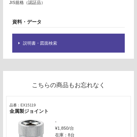
JIS規格（認証品）
し
水
て
栓
い
用
資料・データ
る
2
が
口
制
蛇
説明書・図面検索
限
口
あ
ホ
り
ー
の
ス
為
対
注
応
こちらの商品もお忘れなく
意
付
が
必
運賃表
要
品番：EX15119
F
金属製ジョイント
※
商
-
運
品
¥1,850/台
賃
仕
在庫：8台