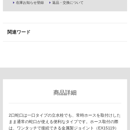
使
在庫お知らせ登録
返品・交換について
用
可
能
(寒
冷
地
以
外)
使
用
不
可
商品詳細
フ
2口蛇口は一口タイプの立水栓でも、常時ホースを取付けした
ロ
まま通常の蛇口が使える便利なタイプです。ホース取付の際
は、ワンタッチで接続できる金属製ジョイント（EX15119）