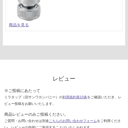
合
様
計
欄
:
を
¥1,
ご
商品を見る
14
確
0/
認
台
く
だ
さ
い
対
応
レビュー
し
て
※ご投稿にあたって
い
ミラタップ（旧サンワカンパニー）の
利用規約第10条
をご確認いただき、レ
な
ビュー投稿をお願いいたします。
い
商品レビューのみご投稿ください。
ご質問・お問い合わせは別途
こちらのお問い合わせフォーム
をご利用くださ
い。レビューの内容にご返信することはいたしかねます。