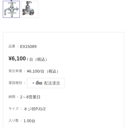
適
し
て
い
る
適
し
EX15089
品番
て
¥6,100
い
/ 台（税込）
る
¥6,100/台（税込）
が
発注単価
注
配送運賃
運賃種別
意
が
必
2～8営業日
納期
要
ネジ径PJ1/2
サイズ
適
し
1.00台
入り数
て