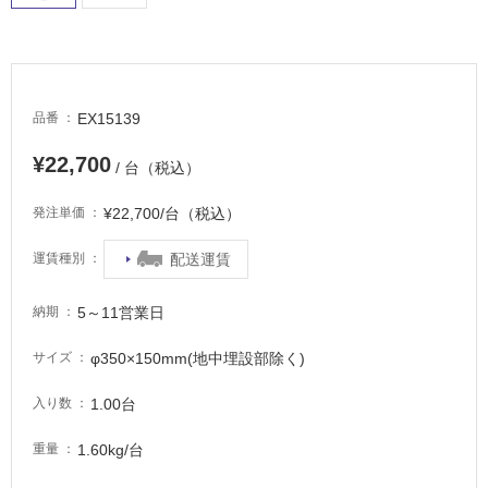
適
し
て
い
る
EX15139
品番
が
注
¥22,700
/ 台（税込）
意
が
¥22,700/台（税込）
発注単価
必
要
配送運賃
運賃種別
適
し
5～11営業日
納期
て
い
φ350×150mm(地中埋設部除く)
サイズ
な
い
1.00台
入り数
1.60kg/台
重量
屋
内