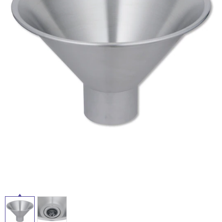
ム
修理お問い合わせ
クレーム公開
屋
自分らしい家づくり
最高のリノベ会社が
みつ
照明
ペット用品
横浜スマート
ショールー
外
SUVACO
かる
リノベりす
ム
ウェルビーみのお
HDC
説明書・図面検索
水まわり
3年保証
床・
BOX
内装用建材
パネル・壁材
浴
お役立ち情報
住まいの
スタイリング
室
ロートアイアン
天然石・石材
アイデア
床・
ミラタップ
チャンネル
駐
メンテナンス・
施工材
新商品
オンライン相談
車
場
非
常
に
適
し
て
い
る