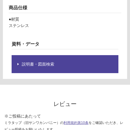
3
グ
商品仕様
9
オ
●材質
ル
土足・遮
ステンレス
タ
音・床暖
ポ
対
ッ
資料・データ
応
ト
し
て
運賃表
説明書・図面検索
い
F
る
対
運
応
賃
し
合
て
計
レビュー
い
:
る
¥1,
※ご投稿にあたって
が
14
ミラタップ（旧サンワカンパニー）の
利用規約第10条
をご確認いただき、レ
制
0/
ビュー投稿をお願いいたします。