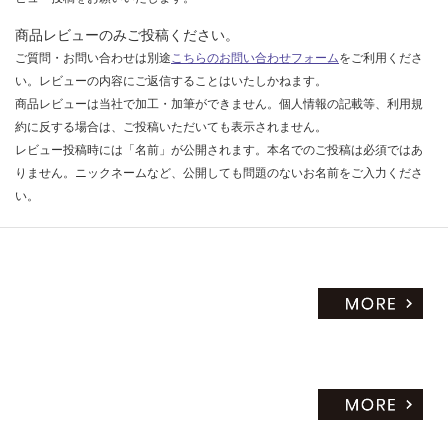
限
台
あ
商品レビューのみご投稿ください。
り
ご質問・お問い合わせは別途
こちらのお問い合わせフォーム
をご利用くださ
の
い。レビューの内容にご返信することはいたしかねます。
為
商品レビューは当社で加工・加筆ができません。個人情報の記載等、利用規
注
約に反する場合は、ご投稿いただいても表示されません。
意
レビュー投稿時には「名前」が公開されます。本名でのご投稿は必須ではあ
が
りません。ニックネームなど、公開しても問題のないお名前をご入力くださ
必
い。
要
※
商
品
仕
様
欄
を
ご
確
認
く