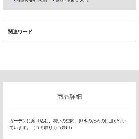
在庫お知らせ登録
返品・交換について
以
外)
使
用
不
可
フ
ロ
商品詳細
ー
E
X
リ
ガーデンに溶け込む、潤いの空間。排水のための目皿が付い
1
ています。（ゴミ取りカゴ兼用）
5
ン
1