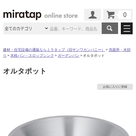
カート
マイページ
商品カテゴリ
建材・住宅設備の通販ならミラタップ（旧サンワカンパニー）
洗面所・水回
り
水栓パン・スロップシンク
ガーデンパン
オルタポット
施工事例
洗面所・水回り
タイル
オルタポット
ショールーム
タ
施工事例
法人案件納入事例
キッチン
浴室（風呂・
バスルー
ム）・
トイレ
ショールームの
ご案内
東京
ショールーム
イ
お気に入りに登録
ミラタップ
のあるくらし
お客様訪問
インタビュー
ドア（扉）・
建具・玄関
サポート
扉
エクステリア
（外構）
大阪
ショールーム
仙台
ショールーム
ル
店舗・施設事例
その他サービス
ご利用ガイド
初めての方へ
ウッドデッキ
フローリング・
床材
名古屋
ショールーム
京都
ショールーム
屋
ミラタップと
創る家
工事会社紹介
Coziコンシ
よくある質問
お問い合わせ
内
ASOLIE
ェルジュ
収納
インテリア・
家具
福岡
ショールーム
札幌スマート
ショールー
床・