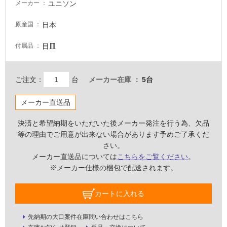
ユニソン
メーカー
壁・
屋
日本
原産国
外
目皿
付属品
壁・
浴
室
ご注文：
台
メーカー在庫
5台
壁
メーカー直送品
使
用
決済と希望納期をいただいた後メーカー発注を行う為、欠品
可
等の理由でご用意が出来ない場合があります予めご了承くだ
能
さい。
メーカー直送品については
こちらをご覧ください
。
使
※メーカー仕様の梱包で配送されます。
用
可
能
カートに入れる
(寒
冷
先納期の大口案件在庫問い合わせはこちら
地