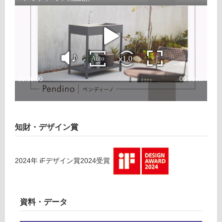
い
ノ
る
オ
が
ー
制
プ
限
ン
あ
タ
り
イ
の
プ
為
マ
注
ッ
意
ト
が
ブ
知財・デザイン賞
必
ラ
要
ッ
※
ク
2024
年
iFデザイン賞2024
受賞
商
品
運賃表
仕
L
様
資料・データ
E
欄
X
を