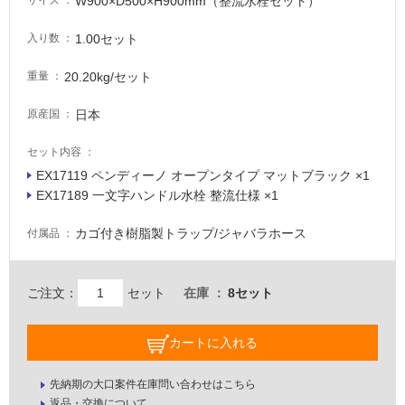
い
W900×D500×H900mm（整流水栓セット）
サイズ
1.00セット
入り数
屋
内
20.20kg/セット
重量
壁・
日本
原産国
屋
外
セット内容
壁・
EX17119 ペンディーノ オープンタイプ マットブラック ×1
浴
EX17189 一文字ハンドル水栓 整流仕様 ×1
室
カゴ付き樹脂製トラップ/ジャバラホース
付属品
壁
使
E
用
ご注文：
セット
在庫
8セット
X
可
1
能
カートに入れる
7
使
1
用
2
先納期の大口案件在庫問い合わせはこちら
可
返品・交換について
9