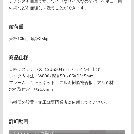
テナンスも簡単です。ワイドなサイズなのでバーベキュー用
リ
整
の網などを無理なく洗うことができます。
流
ン
水
栓
耐荷重
セ
グ
ッ
天板10kg／底板25kg
ト
土足・遮
-
音・床暖
商品仕様
E
X
対
天板：ステンレス（SUS304）ヘアライン仕上げ
1
応
シンク内寸法：W800×深さ50～65×D345mm
7
し
フレーム・キャビネット：アルミ樹脂複合板・アルミ材
1
て
水栓取付穴：Φ25.0mm
1
い
9
る
※機器の設置・施工は専門業者に依頼してください。
ペ
対
ン
応
デ
詳細動画
し
ィ
て
ー