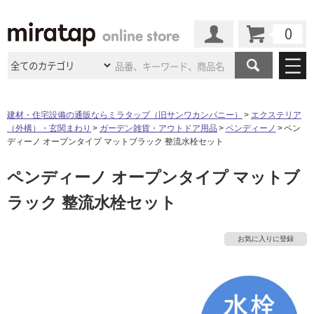
カート
マイページ
商品カテゴリ
建材・住宅設備の通販ならミラタップ（旧サンワカンパニー）
エクステリア
（外構）・玄関まわり
ガーデン雑貨・アウトドア用品
ペンディーノ
ペン
施工事例
洗面所・水回り
タイル
ディーノ オープンタイプ マットブラック 整流水栓セット
ショールーム
施工事例
法人案件納入事例
ペンディーノ オープンタイプ マットブ
キッチン
浴室（風呂・
バスルー
ム）・
トイレ
ショールームの
ご案内
東京
ショールーム
ラック 整流水栓セット
ミラタップ
のあるくらし
お客様訪問
インタビュー
ドア（扉）・
建具・玄関
サポート
扉
エクステリア
（外構）
タ
大阪
ショールーム
仙台
ショールーム
店舗・施設事例
お気に入りに登録
その他サービス
ご利用ガイド
初めての方へ
イ
ウッドデッキ
フローリング・
床材
名古屋
ショールーム
京都
ショールーム
ミラタップと
創る家
工事会社紹介
Coziコンシ
よくある質問
お問い合わせ
ル
ASOLIE
ェルジュ
収納
インテリア・
家具
福岡
ショールーム
札幌スマート
ショールー