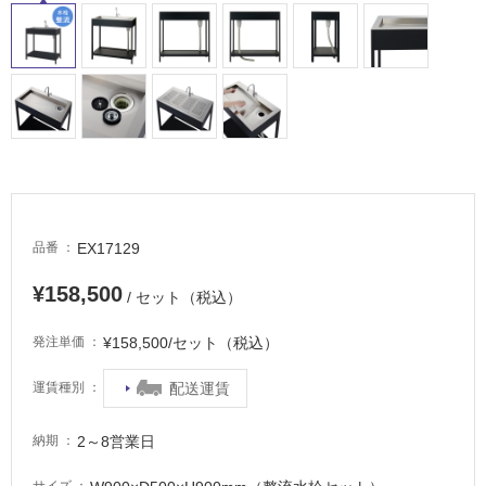
て
い
る
適
し
て
い
る
が
注
EX17129
品番
意
が
¥158,500
/ セット（税込）
必
要
¥158,500/セット（税込）
発注単価
適
配送運賃
運賃種別
し
て
い
2～8営業日
納期
な