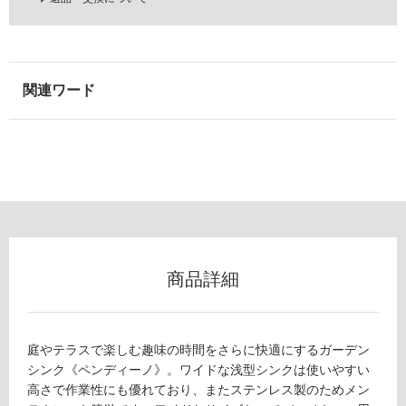
能
ペ
(寒
ン
冷
デ
地
ィ
以
ー
外)
ノ
オ
使
ー
用
プ
不
ン
可
タ
イ
プ
商品詳細
マ
フ
ッ
ト
ロ
ブ
庭やテラスで楽しむ趣味の時間をさらに快適にするガーデン
ラ
ー
シンク《ペンディーノ》。ワイドな浅型シンクは使いやすい
ッ
高さで作業性にも優れており、またステンレス製のためメン
ク