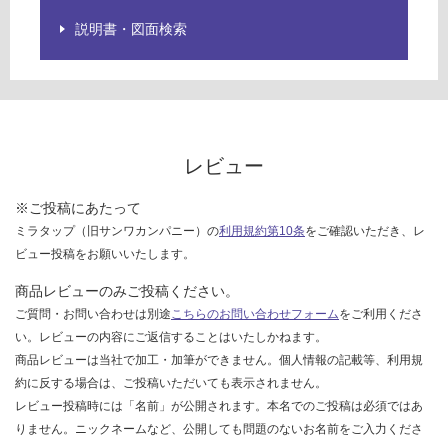
1
ご
説明書・図面検索
7
確
1
認
8
く
9
だ
一
さ
文
い
字
レビュー
対
ハ
応
ン
※ご投稿にあたって
し
ド
ミラタップ（旧サンワカンパニー）の
利用規約第10条
をご確認いただき、レ
て
ル
ビュー投稿をお願いいたします。
い
水
商品レビューのみご投稿ください。
な
栓
い
ご質問・お問い合わせは別途
こちらのお問い合わせフォーム
をご利用くださ
整
流
い。レビューの内容にご返信することはいたしかねます。
仕
商品レビューは当社で加工・加筆ができません。個人情報の記載等、利用規
様
約に反する場合は、ご投稿いただいても表示されません。
レビュー投稿時には「名前」が公開されます。本名でのご投稿は必須ではあ
運賃表
りません。ニックネームなど、公開しても問題のないお名前をご入力くださ
G