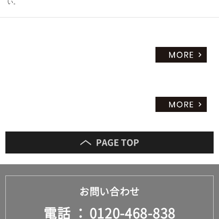
い。
運
賃
合
計
:
¥1
9,
89
0/
セ
ッ
ト
お問い合わせ
電話
0120-468-838