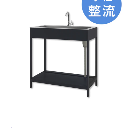
ム
修理お問い合わせ
クレーム公開
自分らしい家づくり
最高のリノベ会社が
みつ
屋
照明
ペット用品
横浜スマート
ショールー
SUVACO
かる
リノベりす
内
ム
ウェルビーみのお
HDC
説明書・図面検索
水まわり
3年保証
床・
BOX
内装用建材
パネル・壁材
屋
お役立ち情報
住まいの
スタイリング
外
ロートアイアン
天然石・石材
アイデア
床・
ミラタップ
チャンネル
浴
メンテナンス・
施工材
新商品
オンライン相談
室
床・
駐
車
場
非
常
に
適
し