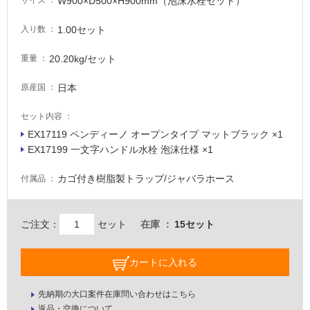
い
W900×D500×H900mm（泡沫水栓セット）
サイズ
1.00セット
入り数
屋
内
20.20kg/セット
重量
壁・
日本
原産国
屋
外
セット内容
壁・
EX17119 ペンディーノ オープンタイプ マットブラック ×1
浴
EX17199 一文字ハンドル水栓 泡沫仕様 ×1
室
カゴ付き樹脂製トラップ/ジャバラホース
付属品
壁
使
E
用
ご注文：
セット
在庫
15セット
X
可
1
能
カートに入れる
7
使
1
用
3
先納期の大口案件在庫問い合わせはこちら
可
返品・交換について
9