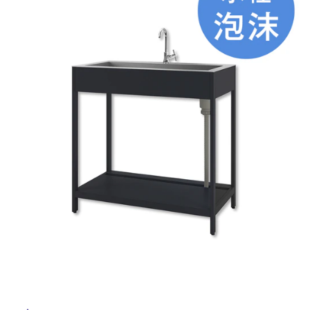
ム
修理お問い合わせ
クレーム公開
自分らしい家づくり
最高のリノベ会社が
みつ
屋
照明
ペット用品
横浜スマート
ショールー
SUVACO
かる
リノベりす
内
ム
ウェルビーみのお
HDC
説明書・図面検索
水まわり
3年保証
床・
BOX
内装用建材
パネル・壁材
屋
お役立ち情報
住まいの
スタイリング
外
ロートアイアン
天然石・石材
アイデア
床・
ミラタップ
チャンネル
浴
メンテナンス・
施工材
新商品
オンライン相談
室
床・
駐
車
場
非
常
に
適
し