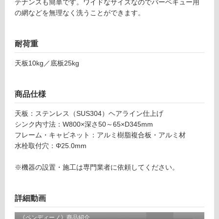
テナンスも簡単です。ワイドなサイズなのでバーベキュー用
リ
泡
の網などを無理なく洗うことができます。
沫
ン
水
栓
耐荷重
セ
グ
ッ
天板10kg／底板25kg
ト
土足・遮
-
音・床暖
商品仕様
E
X
対
天板：ステンレス（SUS304）ヘアライン仕上げ
1
応
シンク内寸法：W800×深さ50～65×D345mm
7
し
フレーム・キャビネット：アルミ樹脂複合板・アルミ材
1
て
水栓取付穴：Φ25.0mm
1
い
9
る
※機器の設置・施工は専門業者に依頼してください。
ペ
対
ン
応
デ
詳細動画
し
ィ
て
ー