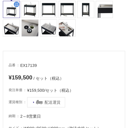
て
い
る
適
し
て
い
る
が
注
EX17139
品番
意
が
¥159,500
/ セット（税込）
必
要
¥159,500/セット（税込）
発注単価
適
配送運賃
運賃種別
し
て
い
2～8営業日
納期
な