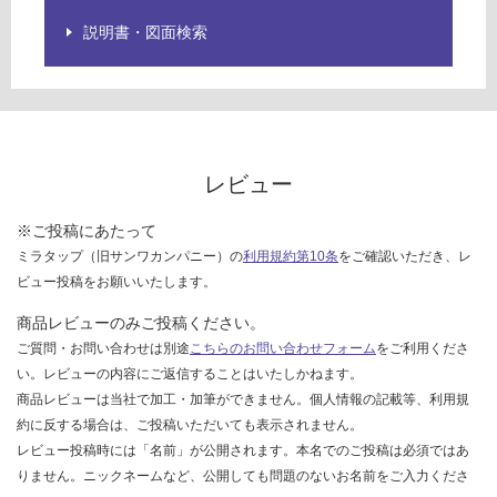
1
ご
説明書・図面検索
7
確
1
認
9
く
9
だ
一
さ
文
い
字
レビュー
対
ハ
応
ン
※ご投稿にあたって
し
ド
ミラタップ（旧サンワカンパニー）の
利用規約第10条
をご確認いただき、レ
て
ル
ビュー投稿をお願いいたします。
い
水
商品レビューのみご投稿ください。
な
栓
い
ご質問・お問い合わせは別途
こちらのお問い合わせフォーム
をご利用くださ
泡
沫
い。レビューの内容にご返信することはいたしかねます。
仕
商品レビューは当社で加工・加筆ができません。個人情報の記載等、利用規
様
約に反する場合は、ご投稿いただいても表示されません。
レビュー投稿時には「名前」が公開されます。本名でのご投稿は必須ではあ
運賃表
りません。ニックネームなど、公開しても問題のないお名前をご入力くださ
G