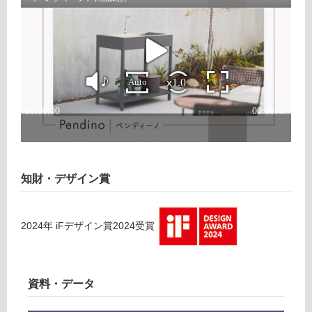
い
ノ
る
オ
が
ー
制
プ
限
ン
あ
タ
り
イ
の
プ
為
マ
注
ッ
意
ト
が
ブ
知財・デザイン賞
必
ラ
要
ッ
※
ク
2024
年
iFデザイン賞2024
受賞
商
品
運賃表
仕
L
様
資料・データ
E
欄
X
を