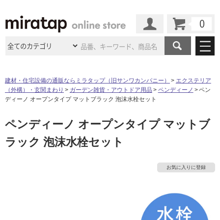
カート
マイページ
商品カテゴリ
建材・住宅設備の通販ならミラタップ（旧サンワカンパニー）
エクステリア
（外構）・玄関まわり
ガーデン雑貨・アウトドア用品
ペンディーノ
ペン
施工事例
洗面所・水回り
タイル
ディーノ オープンタイプ マットブラック 泡沫水栓セット
ショールーム
施工事例
法人案件納入事例
ペンディーノ オープンタイプ マットブ
キッチン
浴室（風呂・
バスルー
ム）・
トイレ
ショールームの
ご案内
東京
ショールーム
ラック 泡沫水栓セット
ミラタップ
のあるくらし
お客様訪問
インタビュー
ドア（扉）・
建具・玄関
サポート
扉
エクステリア
（外構）
タ
大阪
ショールーム
仙台
ショールーム
店舗・施設事例
お気に入りに登録
その他サービス
ご利用ガイド
初めての方へ
イ
ウッドデッキ
フローリング・
床材
名古屋
ショールーム
京都
ショールーム
ミラタップと
創る家
工事会社紹介
Coziコンシ
よくある質問
お問い合わせ
ル
ASOLIE
ェルジュ
収納
インテリア・
家具
福岡
ショールーム
札幌スマート
ショールー