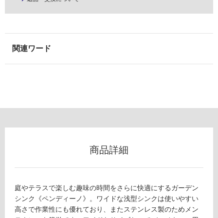
能
ペ
(寒
ン
冷
デ
地
ィ
以
ー
外)
ノ
オ
使
ー
用
プ
不
ン
可
タ
イ
プ
商品詳細
マ
フ
ッ
ト
ロ
ブ
庭やテラスで楽しむ趣味の時間をさらに快適にするガーデン
ラ
ー
シンク《ペンディーノ》。ワイドな浅型シンクは使いやすい
ッ
高さで作業性にも優れており、またステンレス製のためメン
ク