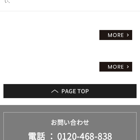
い。
運
賃
合
計
:
¥1
9,
89
0/
セ
ッ
ト
お問い合わせ
電話
0120-468-838