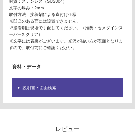
材質：ステンレス（SUS304）
0
グ
文字の厚み：2mm
5
取付方法：接着剤による直付け仕様
B
※凹凸のある面には設置できません。
土足・遮
単品
※接着剤は現場で手配してください。（推奨：セメダインス
音・床暖
文字
ーパーX クリア）
ゴシ
※文字には表裏がございます。光沢が強い方が表面となりま
対
ック
すので、取付前にご確認ください。
応
体/SU
し
S
て
【B】
資料・データ
い
る
運賃表
対
Y
説明書・図面検索
応
し
運
て
賃
い
合
る
計
が
レビュー
:
制
¥6