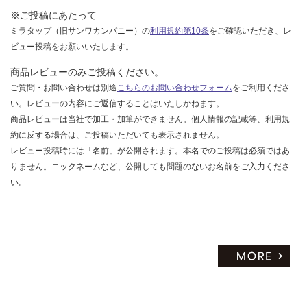
限
4
※ご投稿にあたって
あ
0/
ミラタップ（旧サンワカンパニー）の
利用規約第10条
をご確認いただき、レ
り
個
ビュー投稿をお願いいたします。
の
為
商品レビューのみご投稿ください。
注
ご質問・お問い合わせは別途
こちらのお問い合わせフォーム
をご利用くださ
意
い。レビューの内容にご返信することはいたしかねます。
が
商品レビューは当社で加工・加筆ができません。個人情報の記載等、利用規
必
約に反する場合は、ご投稿いただいても表示されません。
要
レビュー投稿時には「名前」が公開されます。本名でのご投稿は必須ではあ
※
りません。ニックネームなど、公開しても問題のないお名前をご入力くださ
商
い。
品
仕
様
欄
を
ご
確
認
く