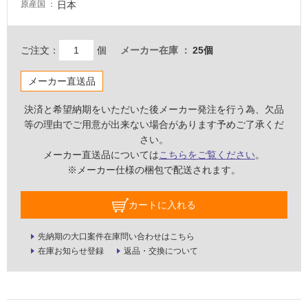
日本
原産国
壁・
屋
外
ご注文：
個
メーカー在庫
25個
壁・
メーカー直送品
浴
室
決済と希望納期をいただいた後メーカー発注を行う為、欠品
壁
等の理由でご用意が出来ない場合があります予めご了承くだ
さい。
使
メーカー直送品については
こちらをご覧ください
。
用
※メーカー仕様の梱包で配送されます。
可
能
カートに入れる
使
用
先納期の大口案件在庫問い合わせはこちら
可
在庫お知らせ登録
返品・交換について
能
(寒
冷
地