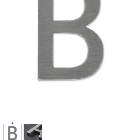
ム
修理お問い合わせ
クレーム公開
屋
自分らしい家づくり
最高のリノベ会社が
みつ
照明
ペット用品
横浜スマート
ショールー
外
SUVACO
かる
リノベりす
ム
ウェルビーみのお
HDC
説明書・図面検索
水まわり
3年保証
床・
BOX
内装用建材
パネル・壁材
浴
お役立ち情報
住まいの
スタイリング
室
ロートアイアン
天然石・石材
アイデア
床・
ミラタップ
チャンネル
駐
メンテナンス・
施工材
新商品
オンライン相談
車
場
非
常
に
適
し
て
い
る