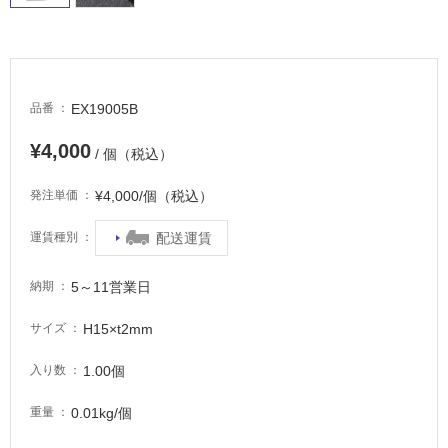
適
し
て
い
る
EX19005B
品番
が
注
¥4,000
/ 個（税込）
意
が
¥4,000/個（税込）
発注単価
必
要
配送運賃
運賃種別
適
し
5～11営業日
納期
て
い
H15×t2mm
サイズ
な
い
1.00個
入り数
0.01kg/個
重量
屋
内