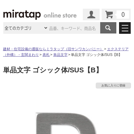
カート
マイページ
商品カテゴリ
建材・住宅設備の通販ならミラタップ（旧サンワカンパニー）
エクステリア
（外構）・玄関まわり
表札
単品文字
単品文字 ゴシック体/SUS【B】
施工事例
洗面所・水回り
タイル
単品文字 ゴシック体/SUS【B】
ショールーム
タ
施工事例
法人案件納入事例
キッチン
浴室（風呂・
バスルー
ム）・
トイレ
ショールームの
ご案内
東京
ショールーム
イ
お気に入りに登録
ミラタップ
のあるくらし
お客様訪問
インタビュー
ドア（扉）・
建具・玄関
サポート
扉
エクステリア
（外構）
大阪
ショールーム
仙台
ショールーム
ル
店舗・施設事例
その他サービス
ご利用ガイド
初めての方へ
ウッドデッキ
フローリング・
床材
名古屋
ショールーム
京都
ショールーム
屋
ミラタップと
創る家
工事会社紹介
Coziコンシ
よくある質問
お問い合わせ
内
ASOLIE
ェルジュ
収納
インテリア・
家具
福岡
ショールーム
札幌スマート
ショールー
床・