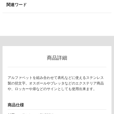
以
外)
使
用
不
可
フ
商品詳細
ロ
アルファベットを組み合わせて表札などに使えるステンレス
ー
製の切文字。オスポールやブレッタなどのエクステリア商品
や、ロッカーや扉などのサインとしても使用出来ます。
E
リ
X
1
商品仕様
ン
9
0