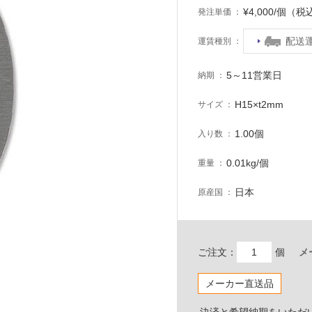
¥4,000/個（税
発注単価
配送
運賃種別
5～11営業日
納期
H15×t2mm
サイズ
1.00個
入り数
0.01kg/個
重量
日本
原産国
ご注文：
個
メ
メーカー直送品