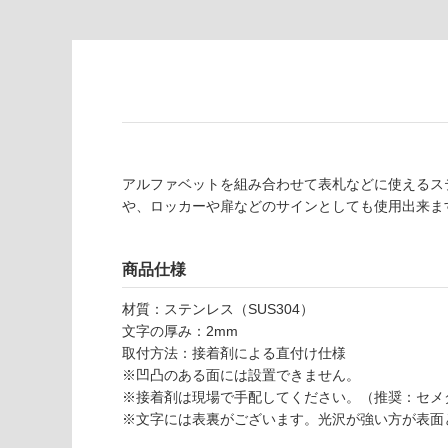
屋内壁・屋外
品
壁・浴室壁
仕
様
使用可
欄
能
を
ご
使用可
確
能
認
アルファベットを組み合わせて表札などに使えるス
(寒冷地
く
や、ロッカーや扉などのサインとしても使用出来ま
以外)
だ
さ
使用不
い
商品仕様
可
対
材質：ステンレス（SUS304）
応
文字の厚み：2mm
し
取付方法：接着剤による直付け仕様
て
※凹凸のある面には設置できません。
い
※接着剤は現場で手配してください。（推奨：セメダ
な
※文字には表裏がございます。光沢が強い方が表面
い
E