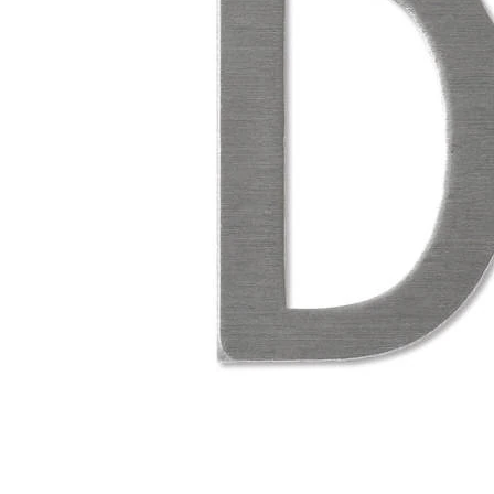
タイル
フローリ
ング
屋内床・
屋外床・
土足・遮
浴室床・
音・床暖
駐車場
対
非
応
常
し
に
て
適
い
し
る
て