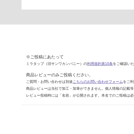
X
1
9
0
0
5
D
単品
※ご投稿にあたって
文字
ミラタップ（旧サンワカンパニー）の
利用規約第10条
をご確認い
ゴシ
ック
商品レビューのみご投稿ください。
体/SU
ご質問・お問い合わせは別途
こちらのお問い合わせフォーム
をご利
S
商品レビューは当社で加工・加筆ができません。個人情報の記載等
【D】
レビュー投稿時には「名前」が公開されます。本名でのご投稿は必
運賃表
Y
運
賃