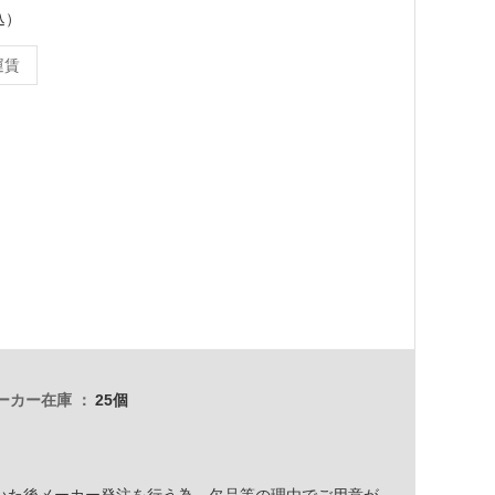
込）
運賃
ーカー在庫
25個