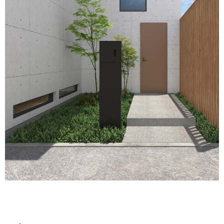
イ
ム
修理お問い合わせ
クレーム公開
自分らしい家づくり
最高のリノベ会社が
みつ
照明
ペット用品
横浜スマート
ショールー
SUVACO
かる
リノベりす
ル
ム
ウェルビーみのお
HDC
説明書・図面検索
水まわり
3年保証
BOX
内装用建材
パネル・壁材
屋
お役立ち情報
住まいの
スタイリング
内
ロートアイアン
天然石・石材
アイデア
床・
ミラタップ
チャンネル
屋
メンテナンス・
施工材
新商品
オンライン相談
外
床・
浴
室
床・
駐
車
場
非