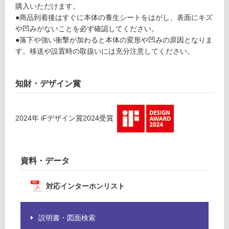
ペ
購入いただけます。
応
マ
●商品到着後はすぐに本体の養生シートをはがし、表面にキズ
し
ッ
や凹みがないことを必ず確認してください。
て
ト
●落下や強い衝撃が加わると本体の変形や凹みの原因となりま
い
ブ
す。移送や設置時の取扱いには充分注意してください。
る
ラ
が
ッ
制
ク
知財・デザイン賞
限
取
あ
出
り
し
2024
年
iFデザイン賞2024
受賞
の
右
為
吊
注
元
意
資料・データ
が
運賃表
必
C
対応インターホンリスト
要
※
運
商
説明書・図面検索
賃
品