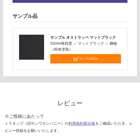
合
仕
計
様
:
サンプル品
欄
¥6,
を
33
ご
0/
サンプル オストラッペ マットブラック
確
台
50mm角程度
／
マットブラック
／
鋼板
認
（粉体塗装）
く
だ
サンプルBOX
さ
い
対
応
し
レビュー
て
い
※ご投稿にあたって
な
い
ミラタップ（旧サンワカンパニー）の
利用規約第10条
をご確認いただき、レ
ビュー投稿をお願いいたします。