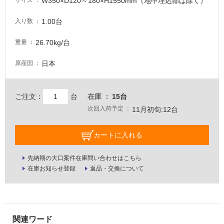
W350×D120～180×H1550mm（地中埋込部は除く）
サイズ
て
い
1.00台
入り数
な
い
26.70kg/台
重量
日本
原産国
屋
内
壁・
ご注文：
台
在庫
15台
屋
次回入荷予定
11月初旬:12台
外
壁・
カートに入れる
浴
室
先納期の大口案件在庫問い合わせはこちら
在庫お知らせ登録
返品・交換について
壁
使
用
可
能