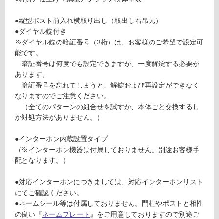
ー
●縦型ポスト前入れ横取り出し（取出し右吊元）
●ダイヤル錠付き
※ダイヤル錠の暗証番号（3桁）は、お客様のご希望で設定可
リ
能です。
暗証番号は何度でも設定できますが、一度解錠する必要が
ン
あります。
暗証番号を忘れてしまうと、解錠および再設定ができなく
グ
E
なりますのでご注意ください。
X
（全てのパターンの組合せを試すか、本体ごと交換するし
2
か対処方法がありません。）
土足・遮
1
音・床暖
0
●インターホン内蔵設置タイプ
0
対
（※インターホン機器は付属しておりません。別途お客様手
1
応
配となります。）
オ
し
ス
て
●対応インターホンにつきましては、対応インターホンリスト
ト
い
にてご確認ください。
ラ
る
●ネームシール等は付属しておりません。門柱やポストと相性
ッ
の良い『
ネームプレート
』をご用意しておりますので別途ご
対