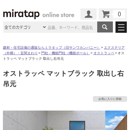
カート
マイページ
商品カテゴリ
建材・住宅設備の通販ならミラタップ（旧サンワカンパニー）
エクステリア
（外構）・玄関まわり
門柱・機能門柱（機能ポール）
オストラッペ
オス
施工事例
洗面所・水回り
タイル
トラッペ マットブラック 取出し右吊元
ショールーム
施工事例
法人案件納入事例
オストラッペ マットブラック 取出し右
キッチン
浴室（風呂・
バスルー
ム）・
トイレ
ショールームの
ご案内
東京
ショールーム
吊元
ミラタップ
のあるくらし
お客様訪問
インタビュー
ドア（扉）・
建具・玄関
サポート
扉
エクステリア
（外構）
大阪
ショールーム
仙台
ショールーム
店舗・施設事例
お気に入りに登録
その他サービス
ご利用ガイド
初めての方へ
ウッドデッキ
フローリング・
床材
名古屋
ショールーム
京都
ショールーム
ミラタップと
創る家
工事会社紹介
Coziコンシ
タ
よくある質問
お問い合わせ
ASOLIE
ェルジュ
収納
インテリア・
家具
福岡
ショールーム
札幌スマート
ショールー