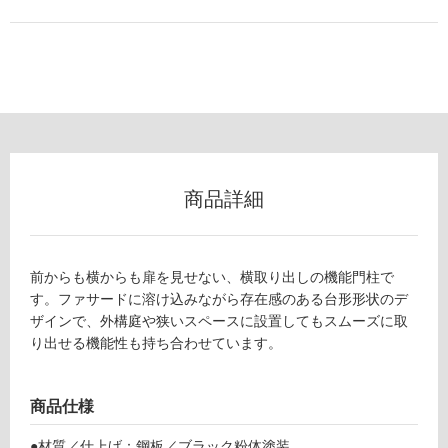
使
用
可
能
(寒
冷
地
以
商品詳細
外)
使
用
前からも横からも扉を見せない、横取り出しの機能門柱で
不
す。ファサードに溶け込みながら存在感のある台形形状のデ
可
ザインで、外構庭や狭いスペースに設置してもスムーズに取
り出せる機能性も持ち合わせています。
フ
商品仕様
ロ
●材質／仕上げ：鋼板／ブラック粉体塗装