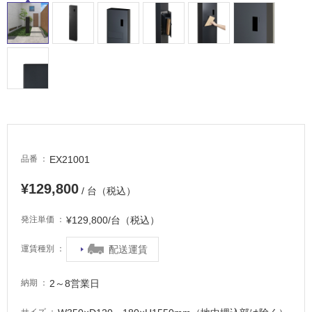
常
に
適
し
て
い
る
適
し
て
EX21001
品番
い
る
¥129,800
/ 台（税込）
が
注
¥129,800/台（税込）
発注単価
意
が
配送運賃
運賃種別
必
要
2～8営業日
納期
適
し