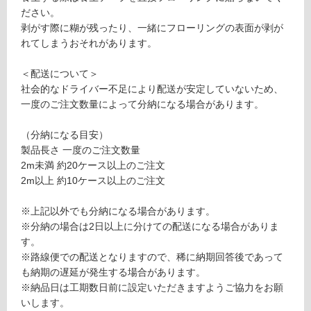
て
ク
ださい。
い
ウ
剥がす際に糊が残ったり、一緒にフローリングの表面が剥が
る
ォ
れてしまうおそれがあります。
ル
対
ナ
＜配送について＞
応
ッ
社会的なドライバー不足により配送が安定していないため、
し
ト
一度のご注文数量によって分納になる場合があります。
て
オ
い
イ
（分納になる目安）
る
ル
製品長さ 一度のご注文数量
が
塗
2m未満 約20ケース以上のご注文
制
装
2m以上 約10ケース以上のご注文
限
乱
あ
尺
※上記以外でも分納になる場合があります。
り
1
※分納の場合は2日以上に分けての配送になる場合がありま
の
3
す。
為
0
※路線便での配送となりますので、稀に納期回答後であって
注
も納期の遅延が発生する場合があります。
意
運賃表
※納品日は工期数日前に設定いただきますようご協力をお願
が
M
いします。
必