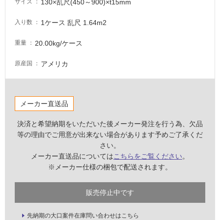
130×乱尺(450～900)×t15mm
サイズ
必
要
1ケース 乱尺 1.64m2
入り数
適
し
20.00kg/ケース
重量
て
い
アメリカ
原産国
な
い
メーカー直送品
屋
内
決済と希望納期をいただいた後メーカー発注を行う為、欠品
等の理由でご用意が出来ない場合があります予めご了承くだ
壁・
さい。
屋
メーカー直送品については
こちらをご覧ください
。
外
※メーカー仕様の梱包で配送されます。
壁・
浴
販売停止中です
室
壁
先納期の大口案件在庫問い合わせはこちら