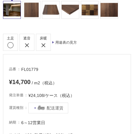
車
場
非
常
に
土足
遮音
床暖
適
用途表の見方
し
て
い
る
FL01779
品番
適
¥14,700
/ m2（税込）
し
て
¥24,108/ケース（税込）
発注単価
い
る
配送運賃
運賃種別
が
注
6～12営業日
納期
意
が