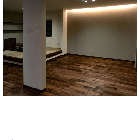
ム
修理お問い合わせ
クレーム公開
自分らしい家づくり
最高のリノベ会社が
みつ
照明
ペット用品
横浜スマート
ショールー
タ
SUVACO
かる
リノベりす
ム
ウェルビーみのお
HDC
説明書・図面検索
水まわり
3年保証
BOX
内装用建材
パネル・壁材
イ
お役立ち情報
住まいの
スタイリング
ロートアイアン
天然石・石材
アイデア
ル
ミラタップ
チャンネル
メンテナンス・
施工材
新商品
オンライン相談
屋
内
床・
屋
外
床・
浴
室
床・
駐