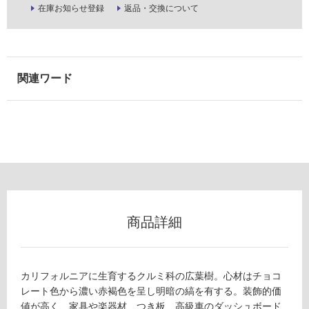
在庫お知らせ登録
返品・交換について
使
用
可
能
使
用
可
能
(寒
冷
地
以
外)
商品詳細
使
用
不
可
カリフォルニアに生育するクルミ科の広葉樹。心材はチョコ
レート色から濃い赤褐色を呈し明暗の縞を有する。装飾的価
値が高く、家具や楽器材、つき板、高級車のダッシュボード