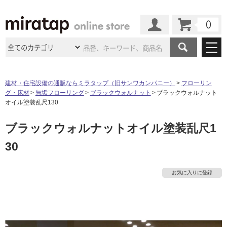
カート
マイページ
商品カテゴリ
建材・住宅設備の通販ならミラタップ（旧サンワカンパニー）
フローリン
グ・床材
無垢フローリング
ブラックウォルナット
ブラックウォルナット
施工事例
洗面所・水回り
タイル
オイル塗装乱尺130
ショールーム
施工事例
法人案件納入事例
ブラックウォルナットオイル塗装乱尺1
キッチン
浴室（風呂・
バスルー
ム）・
トイレ
ショールームの
ご案内
東京
ショールーム
30
ミラタップ
のあるくらし
お客様訪問
インタビュー
ドア（扉）・
建具・玄関
サポート
扉
エクステリア
（外構）
大阪
ショールーム
仙台
ショールーム
店舗・施設事例
お気に入りに登録
その他サービス
ご利用ガイド
初めての方へ
ウッドデッキ
フローリング・
床材
名古屋
ショールーム
京都
ショールーム
ミラタップと
創る家
工事会社紹介
Coziコンシ
よくある質問
お問い合わせ
ASOLIE
ェルジュ
収納
インテリア・
家具
福岡
ショールーム
札幌スマート
ショールー