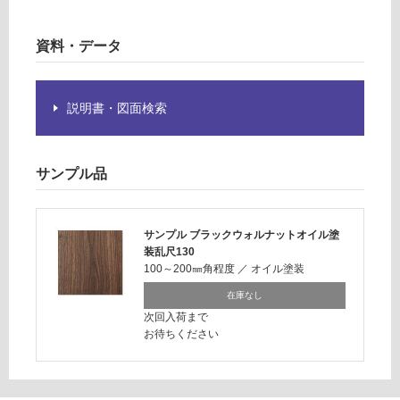
要
※
運
資料・データ
商
賃
品
合
仕
計
説明書・図面検索
様
:
欄
¥8
を
9
ご
サンプル品
0/
確
ケ
認
ー
く
ス
サンプル ブラックウォルナットオイル塗
だ
装乱尺130
さ
100～200㎜角程度
／
オイル塗装
い
在庫なし
対
次回入荷まで
お待ちください
応
し
て
い