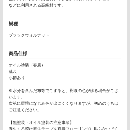
などに利用される高級材です。
フ
ロ
樹種
ブラックウォルナット
ー
リ
商品仕様
オイル塗装（春風）
ン
F
乱尺
L
小節あり
グ
0
1
※水分を含んだ布等でこすると、樹液の色が移る場合がござ
土足・遮
7
います。
7
次第に環境になじみ色が出にくくなりますが、初めのうちは
音・床暖
9
ご注意ください。
対
ブ
応
ラ
【無塗装・オイル塗装の注意事項】
し
ッ
養生する際は養生テープを直接フローリングに貼らないでく