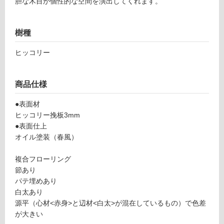
胆な木目が個性的な空間を演出してくれます。
可
樹種
フ
ヒッコリー
ロ
商品仕様
ー
●表面材
ヒッコリー挽板3mm
リ
●表面仕上
オイル塗装（春風）
F
ン
L
複合フローリング
1
グ
節あり
7
パテ埋めあり
5
白太あり
土足・遮
4
源平（心材<赤身>と辺材<白太>が混在しているもの）で色差
9
音・床暖
が大きい
ヒ