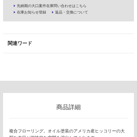
室
先納期の大口案件在庫問い合わせはこちら
在庫お知らせ登録
返品・交換について
壁
使
用
可
能
使
用
可
能
(寒
冷
地
以
商品詳細
外)
使
用
複合フローリング。オイル塗装のアメリカ産ヒッコリーの大
不