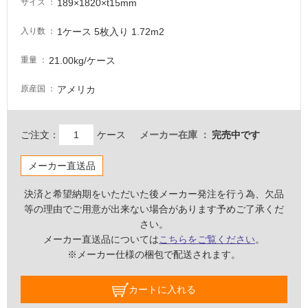
注
189×1820×t15mm
サイズ
意
が
1ケース 5枚入り 1.72m2
入り数
必
21.00kg/ケース
要
重量
適
アメリカ
原産国
し
て
い
ご注文：
ケース
メーカー在庫
完売中です
な
い
メーカー直送品
決済と希望納期をいただいた後メーカー発注を行う為、欠品
屋
等の理由でご用意が出来ない場合があります予めご了承くだ
内
さい。
壁・
メーカー直送品については
こちらをご覧ください
。
屋
※メーカー仕様の梱包で配送されます。
外
壁・
カートに入れる
浴