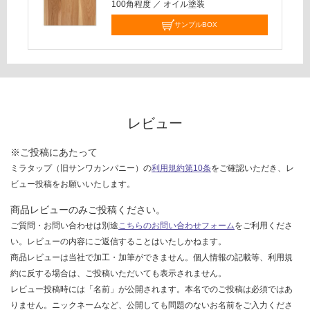
100角程度
／
オイル塗装
し
て
サンプルBOX
い
な
い
レビュー
※ご投稿にあたって
ミラタップ（旧サンワカンパニー）の
利用規約第10条
をご確認いただき、レ
ビュー投稿をお願いいたします。
商品レビューのみご投稿ください。
ご質問・お問い合わせは別途
こちらのお問い合わせフォーム
をご利用くださ
い。レビューの内容にご返信することはいたしかねます。
商品レビューは当社で加工・加筆ができません。個人情報の記載等、利用規
約に反する場合は、ご投稿いただいても表示されません。
レビュー投稿時には「名前」が公開されます。本名でのご投稿は必須ではあ
りません。ニックネームなど、公開しても問題のないお名前をご入力くださ