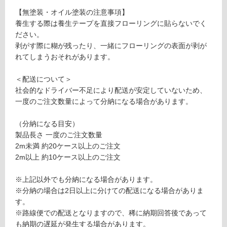
対
ッ
【無塗装・オイル塗装の注意事項】
応
コ
養生する際は養生テープを直接フローリングに貼らないでく
し
リ
ださい。
て
ー
剥がす際に糊が残ったり、一緒にフローリングの表面が剥が
い
オ
れてしまうおそれがあります。
る
イ
ル
対
＜配送について＞
塗
応
社会的なドライバー不足により配送が安定していないため、
装
し
一度のご注文数量によって分納になる場合があります。
ソ
て
リ
い
（分納になる目安）
ッ
る
製品長さ 一度のご注文数量
ド
が
2m未満 約20ケース以上のご注文
1
制
2m以上 約10ケース以上のご注文
8
限
9
あ
※上記以外でも分納になる場合があります。
複
り
※分納の場合は2日以上に分けての配送になる場合がありま
合
の
す。
フ
為
※路線便での配送となりますので、稀に納期回答後であって
ロ
注
も納期の遅延が発生する場合があります。