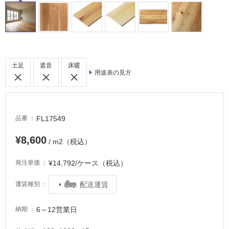
床・
駐
車
場
土足
遮音
床暖
非
用途表の見方
常
に
適
し
FL17549
品番
て
い
¥8,600
/ m2（税込）
る
適
¥14,792/ケース（税込）
発注単価
し
て
配送運賃
運賃種別
い
る
6～12営業日
納期
が