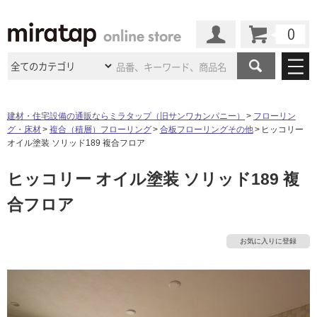
カート
マイページ
商品カテゴリ
建材・住宅設備の通販ならミラタップ（旧サンワカンパニー）
フローリン
グ・床材
複合（積層）フローリング
合板フローリングその他
ヒッコリー
施工事例
洗面所・水回り
タイル
オイル塗装 ソリッド189 複合フロア
ショールーム
施工事例
法人案件納入事例
ヒッコリー オイル塗装 ソリッド189 複
キッチン
浴室（風呂・
バスルー
ム）・
トイレ
ショールームの
ご案内
東京
ショールーム
合フロア
ミラタップ
のあるくらし
お客様訪問
インタビュー
ドア（扉）・
建具・玄関
サポート
扉
エクステリア
（外構）
大阪
ショールーム
仙台
ショールーム
店舗・施設事例
お気に入りに登録
その他サービス
ご利用ガイド
初めての方へ
ウッドデッキ
フローリング・
床材
名古屋
ショールーム
京都
ショールーム
ミラタップと
創る家
工事会社紹介
Coziコンシ
よくある質問
お問い合わせ
ASOLIE
ェルジュ
収納
インテリア・
家具
福岡
ショールーム
札幌スマート
ショールー