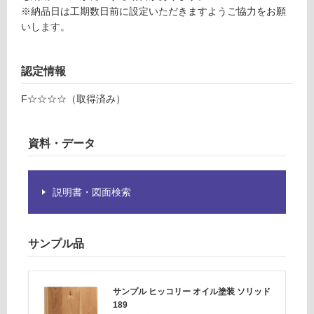
ア
意
※納品日は工期数日前に設定いただきますようご協力をお願
が
いします。
運賃表
必
M
要
※
認定情報
商
運
品
F☆☆☆☆（取得済み）
賃
仕
合
様
計
欄
資料・データ
:
を
¥8
ご
9
確
説明書・図面検索
0/
認
ケ
く
ー
だ
ス
サンプル品
さ
い
対
サンプル ヒッコリー オイル塗装 ソリッド
応
189