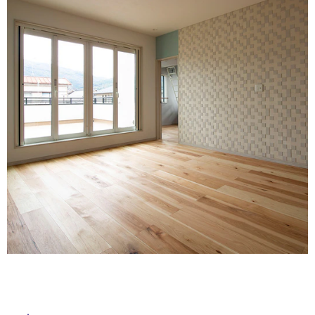
ム
修理お問い合わせ
クレーム公開
自分らしい家づくり
最高のリノベ会社が
みつ
照明
ペット用品
横浜スマート
ショールー
SUVACO
かる
リノベりす
ム
ウェルビーみのお
HDC
説明書・図面検索
水まわり
3年保証
BOX
内装用建材
パネル・壁材
タ
お役立ち情報
住まいの
スタイリング
ロートアイアン
天然石・石材
アイデア
イ
ミラタップ
チャンネル
メンテナンス・
施工材
新商品
オンライン相談
ル
屋
内
床・
屋
外
床・
浴
室