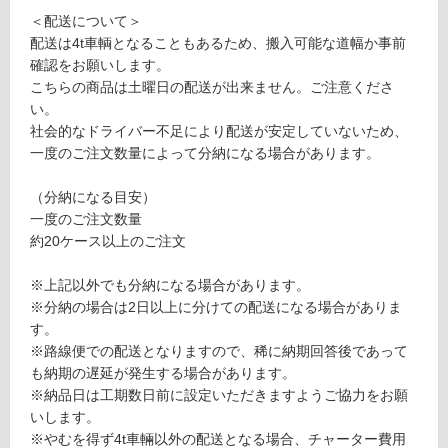
L
＜配送について＞
1
配送は4t車輌となることもあるため、搬入可能な道幅か事前
土足・遮
9
確認をお願いします。
音・床暖
7
こちらの商品は土曜日の配送が出来ません。ご注意くださ
7
い。
対
9
社会的なドライバー不足により配送が安定していないため、
応
ア
一度のご注文数量によって分納になる場合があります。
し
カ
て
シ
（分納になる目安）
い
ア
一度のご注文数量
る
パ
約20ケース以上のご注文
対
ー
応
ケ
※上記以外でも分納になる場合があります。
し
ッ
※分納の場合は2日以上に分けての配送になる場合がありま
て
ト
す。
い
無
※路線便での配送となりますので、稀に納期回答後であって
る
塗
も納期の遅延が発生する場合があります。
が
装
※納品日は工期数日前に設定いただきますようご協力をお願
制
（3
いします。
限
00
※やむを得ず4t車輛以外の配送となる場合、チャーター費用