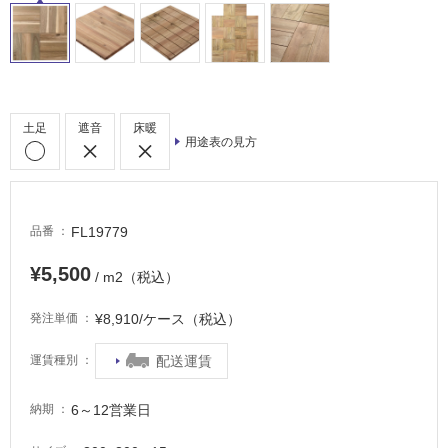
外
床・
浴
室
床・
土足
遮音
床暖
用途表の見方
駐
車
場
FL19779
品番
非
常
¥5,500
/ m2（税込）
に
適
¥8,910/ケース（税込）
発注単価
し
て
配送運賃
運賃種別
い
る
6～12営業日
納期
適
し