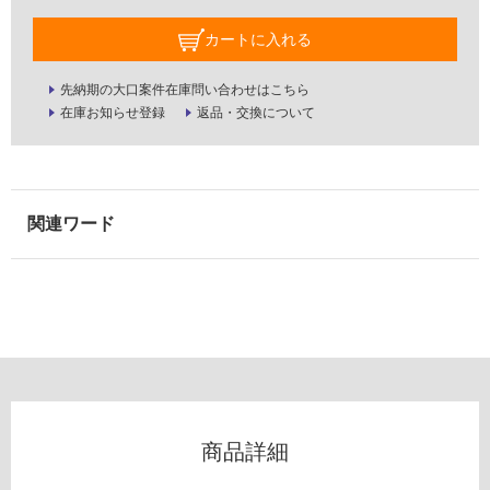
屋
カートに入れる
外
壁・
先納期の大口案件在庫問い合わせはこちら
浴
在庫お知らせ登録
返品・交換について
室
壁
使
用
可
能
使
用
可
能
(寒
冷
商品詳細
地
以