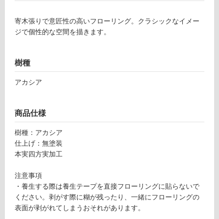
外)
寄木張りで意匠性の高いフローリング。クラシックなイメー
使
ジで個性的な空間を描きます。
用
不
可
樹種
アカシア
フ
商品仕様
ロ
樹種：アカシア
仕上げ：無塗装
ー
本実四方実加工
リ
注意事項
・養生する際は養生テープを直接フローリングに貼らないで
ン
ください。剥がす際に糊が残ったり、一緒にフローリングの
表面が剥がれてしまうおそれがあります。
グ
F