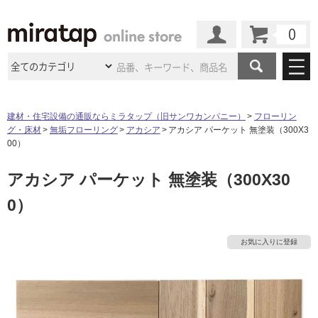
カート
マイページ
商品カテゴリ
建材・住宅設備の通販ならミラタップ（旧サンワカンパニー）
フローリン
グ・床材
無垢フローリング
アカシア
アカシア パーケット 無塗装（300X3
施工事例
洗面所・水回り
タイル
00）
ショールーム
施工事例
法人案件納入事例
アカシア パーケット 無塗装（300X30
キッチン
浴室（風呂・
バスルー
ム）・
トイレ
ショールームの
ご案内
東京
ショールーム
0）
ミラタップ
のあるくらし
お客様訪問
インタビュー
ドア（扉）・
建具・玄関
サポート
扉
エクステリア
（外構）
大阪
ショールーム
仙台
ショールーム
店舗・施設事例
お気に入りに登録
その他サービス
ご利用ガイド
初めての方へ
ウッドデッキ
フローリング・
床材
名古屋
ショールーム
京都
ショールーム
ミラタップと
創る家
工事会社紹介
Coziコンシ
よくある質問
お問い合わせ
ASOLIE
ェルジュ
収納
インテリア・
家具
福岡
ショールーム
札幌スマート
ショールー