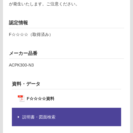
あ
X3
が発生いたします。ご注意ください。
り
0
の
0）
為
認定情報
注
運賃表
意
F☆☆☆☆（取得済み）
G
が
必
運
要
メーカー品番
賃
※
合
ACPK300-N3
商
計
品
:
仕
資料・データ
¥8
様
9
欄
0/
F☆☆☆☆資料
を
ケ
ご
ー
確
ス
説明書・図面検索
認
く
だ