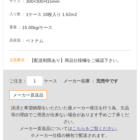
300×300×t15mm
サイズ
て
い
1ケース 18枚入り 1.62m2
入り数
る
が
15.00kg/ケース
重量
注
意
ベトナム
原産国
が
必
【配送制限あり】商品仕様欄をご確認下さい。
注意事項
要
適
し
ご注文：
ケース
メーカー在庫
完売中です
て
い
メーカー直送品
な
い
決済と希望納期をいただいた後メーカー発注を行う為、欠品
等の理由でご用意が出来ない場合があります予めご了承くだ
さい。
屋
メーカー直送品については
こちらをご覧ください
。
内
※メーカー仕様の梱包で配送されます。
壁・