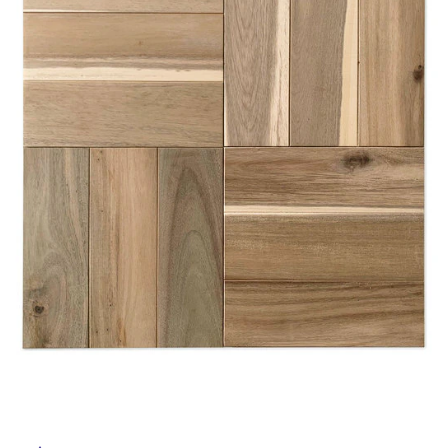
ム
修理お問い合わせ
クレーム公開
自分らしい家づくり
最高のリノベ会社が
みつ
照明
ペット用品
横浜スマート
ショールー
SUVACO
かる
リノベりす
ム
ウェルビーみのお
HDC
説明書・図面検索
水まわり
3年保証
BOX
内装用建材
パネル・壁材
お役立ち情報
住まいの
スタイリング
ロートアイアン
天然石・石材
アイデア
ミラタップ
チャンネル
メンテナンス・
施工材
新商品
オンライン相談
タ
イ
ル
屋
内
床・
屋