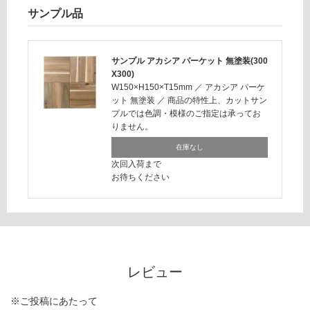
さ
サンプル品
い
対
サンプル アカシア パーケット 無塗装(300
応
X300)
し
W150×H150×T15mm
／
アカシア パーケ
て
ット 無塗装
／
商品の特性上、カットサン
い
プルでは色調・模様のご指定は承ってお
な
りません。
い
在庫なし
次回入荷まで
お待ちください
レビュー
※ご投稿にあたって