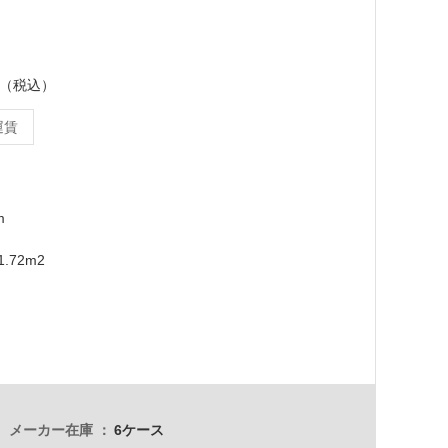
ース（税込）
運賃
m
.72m2
メーカー在庫
6ケース