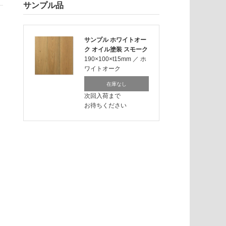
サンプル品
サンプル ホワイトオー
ク オイル塗装 スモーク
190×100×t15mm
／
ホ
ワイトオーク
在庫なし
次回入荷まで
お待ちください