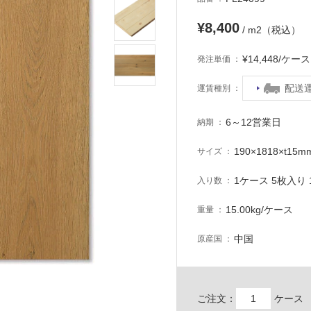
¥8,400
/ m2（税込）
¥14,448/ケ
発注単価
配送
運賃種別
6～12営業日
納期
190×1818×t15m
サイズ
1ケース 5枚入り 1
入り数
15.00kg/ケース
重量
中国
原産国
ご注文：
ケース