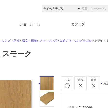
ショールーム
カタログ
ーリング・床材
複合（積層）フローリング
合板フローリングその他
ホワイトオ
 スモーク
土足
遮音
床暖
用
FL24099
品番