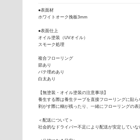
欄
能
を
●表面材
ご
ホワイトオーク挽板3mm
使用可
確
能
認
●表面仕上
(寒冷地
く
オイル塗装（UVオイル）
以外)
だ
スモーク処理
さ
使用不
い
複合フローリング
可
節あり
対
パテ埋めあり
応
白太あり
F
し
L
て
【無塗装・オイル塗装の注意事項】
2
い
養生する際は養生テープを直接フローリングに貼ら
4
な
剥がす際に糊が残ったり、一緒にフローリングの表
0
い
9
＜配送について＞
9
社会的なドライバー不足により配送が安定していな
ホ
ワ