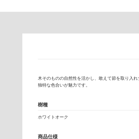
て
し
い
て
る
い
が
る
制
が
限
注
あ
意
り
が
の
必
為
要
注
適
木そのものの自然性を活かし、敢えて節を取り入れ
意
し
独特な色合いが魅力です。
が
て
必
い
要
な
樹種
※
い
商
屋内壁・屋外
ホワイトオーク
品
壁・浴室壁
仕
様
使用可
商品仕様