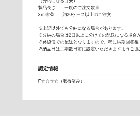
（分納になる目安）
イ
製品長さ 一度のご注文数量
ト
2ｍ未満 約20ケース以上のご注文
オ
ー
※上記以外でも分納になる場合があります。
ク
※分納の場合は2日以上に分けての配送になる場
オ
※路線便での配送となりますので、稀に納期回答
イ
※納品日は工期数日前に設定いただきますようご協
ル
塗
装
認定情報
ス
モ
F☆☆☆☆（取得済み）
ー
ク
運賃表
M
運
賃