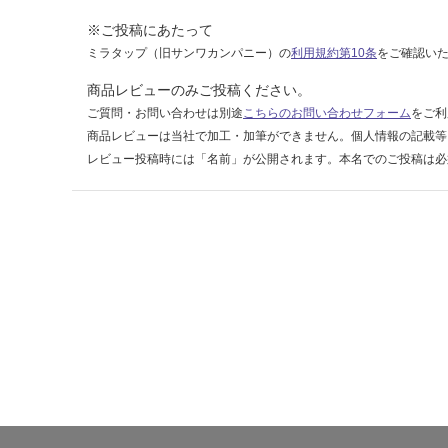
合
計
※ご投稿にあたって
:
ミラタップ（旧サンワカンパニー）の
利用規約第10条
をご確認い
¥8
商品レビューのみご投稿ください。
9
ご質問・お問い合わせは別途
こちらのお問い合わせフォーム
をご利
0/
ケ
商品レビューは当社で加工・加筆ができません。個人情報の記載等
ー
レビュー投稿時には「名前」が公開されます。本名でのご投稿は必
ス