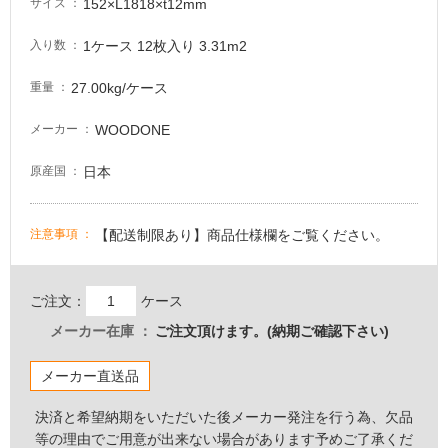
152×L1818×t12mm
サイズ
注
意
1ケース 12枚入り 3.31m2
入り数
が
必
27.00kg/ケース
重量
要
WOODONE
メーカー
適
し
日本
原産国
て
い
な
【配送制限あり】商品仕様欄をご覧ください。
注意事項
い
屋
ご注文：
ケース
内
メーカー在庫
ご注文頂けます。(納期ご確認下さい)
壁・
屋
メーカー直送品
外
決済と希望納期をいただいた後メーカー発注を行う為、欠品
壁・
等の理由でご用意が出来ない場合があります予めご了承くだ