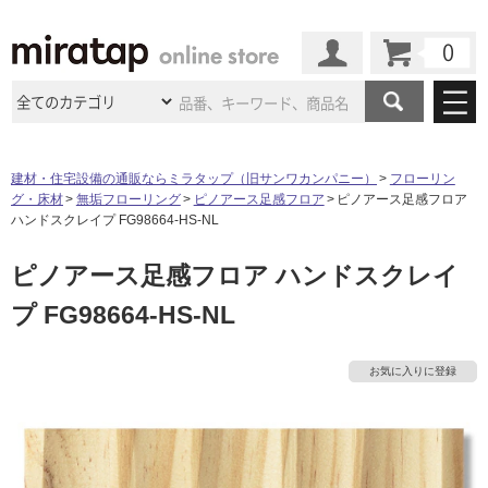
カート
マイページ
商品カテゴリ
建材・住宅設備の通販ならミラタップ（旧サンワカンパニー）
フローリン
グ・床材
無垢フローリング
ピノアース足感フロア
ピノアース足感フロア
施工事例
洗面所・水回り
タイル
ハンドスクレイプ FG98664-HS-NL
ショールーム
施工事例
法人案件納入事例
ピノアース足感フロア ハンドスクレイ
キッチン
浴室（風呂・
バスルー
ム）・
トイレ
ショールームの
ご案内
東京
ショールーム
プ FG98664-HS-NL
ミラタップ
のあるくらし
お客様訪問
インタビュー
ドア（扉）・
建具・玄関
サポート
扉
エクステリア
（外構）
大阪
ショールーム
仙台
ショールーム
店舗・施設事例
お気に入りに登録
その他サービス
ご利用ガイド
初めての方へ
ウッドデッキ
フローリング・
床材
名古屋
ショールーム
京都
ショールーム
ミラタップと
創る家
工事会社紹介
Coziコンシ
よくある質問
お問い合わせ
ASOLIE
ェルジュ
収納
インテリア・
家具
福岡
ショールーム
札幌スマート
ショールー