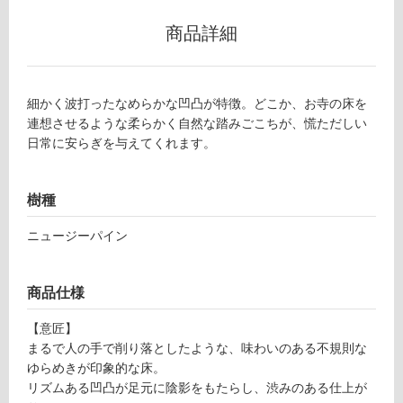
可
商品詳細
フ
細かく波打ったなめらかな凹凸が特徴。どこか、お寺の床を
連想させるような柔らかく自然な踏みごこちが、慌ただしい
ロ
日常に安らぎを与えてくれます。
ー
F
樹種
L
リ
3
ニュージーパイン
0
ン
0
商品仕様
6
グ
1
【意匠】
ピ
まるで人の手で削り落としたような、味わいのある不規則な
ノ
土足・遮
ゆらめきが印象的な床。
ア
音・床暖
リズムある凹凸が足元に陰影をもたらし、渋みのある仕上が
ー