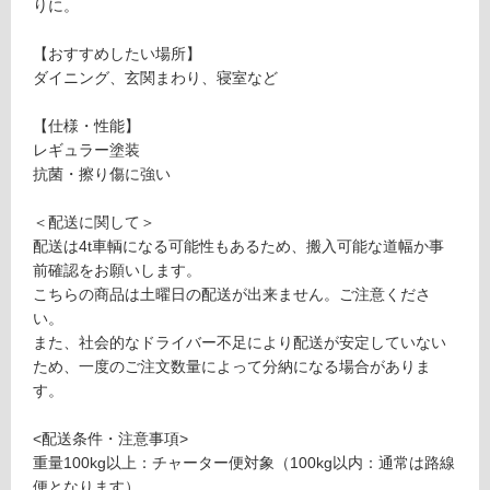
りに。
ス
対
足
応
【おすすめしたい場所】
感
し
ダイニング、玄関まわり、寝室など
フ
て
ロ
い
【仕様・性能】
ア
る
レギュラー塗装
ハ
対
抗菌・擦り傷に強い
ン
応
ド
し
＜配送に関して＞
ス
て
配送は4t車輌になる可能性もあるため、搬入可能な道幅か事
ク
い
前確認をお願いします。
レ
る
こちらの商品は土曜日の配送が出来ません。ご注意くださ
イ
が
い。
プ
制
また、社会的なドライバー不足により配送が安定していない
F
限
ため、一度のご注文数量によって分納になる場合がありま
G
あ
す。
9
り
8
の
<配送条件・注意事項>
6
為
重量100kg以上：チャーター便対象（100kg以内：通常は路線
6
注
便となります）