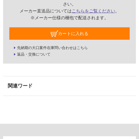
浴
さい。
室
メーカー直送品については
こちらをご覧ください
。
壁
※メーカー仕様の梱包で配送されます。
使
カートに入れる
用
可
先納期の大口案件在庫問い合わせはこちら
能
返品・交換について
使
用
可
能
(寒
冷
地
以
外)
使
用
不