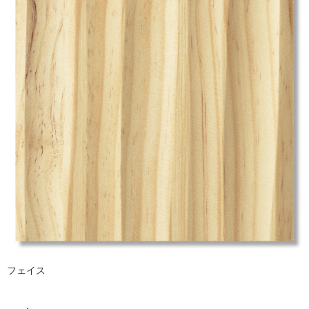
ム
修理お問い合わせ
クレーム公開
自分らしい家づくり
最高のリノベ会社が
みつ
照明
ペット用品
横浜スマート
ショールー
SUVACO
かる
リノベりす
ム
ウェルビーみのお
HDC
説明書・図面検索
水まわり
3年保証
BOX
内装用建材
パネル・壁材
タ
お役立ち情報
住まいの
スタイリング
ロートアイアン
天然石・石材
アイデア
イ
ミラタップ
チャンネル
メンテナンス・
施工材
新商品
オンライン相談
ル
屋
内
床・
屋
外
フェイス
床・
浴