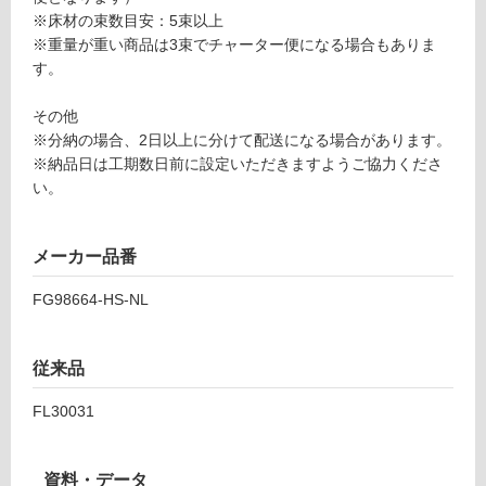
4-
意
※床材の束数目安：5束以上
H
が
※重量が重い商品は3束でチャーター便になる場合もありま
S-
必
す。
N
要
L
※
その他
商
※分納の場合、2日以上に分けて配送になる場合があります。
運賃表
品
※納品日は工期数日前に設定いただきますようご協力くださ
Z
仕
い。
様
運
欄
賃
メーカー品番
を
合
ご
計
FG98664-HS-NL
確
:
認
¥1,
く
従来品
88
だ
0/
さ
FL30031
ケ
い
ー
対
ス
資料・データ
応