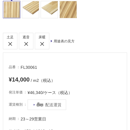
室
床・
駐
車
場
土足
遮音
床暖
非
用途表の見方
常
に
適
し
FL30061
品番
て
¥14,000
い
/ m2（税込）
る
¥46,340/ケース（税込）
発注単価
適
し
配送運賃
運賃種別
て
い
23～29営業日
納期
る
が