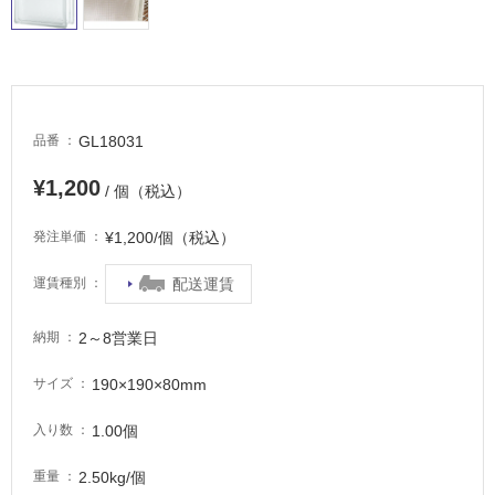
適
し
て
い
る
が
GL18031
品番
注
意
¥1,200
/ 個（税込）
が
必
¥1,200/個（税込）
発注単価
要
適
配送運賃
運賃種別
し
て
2～8営業日
納期
い
な
190×190×80mm
サイズ
い
1.00個
入り数
屋
2.50kg/個
重量
内