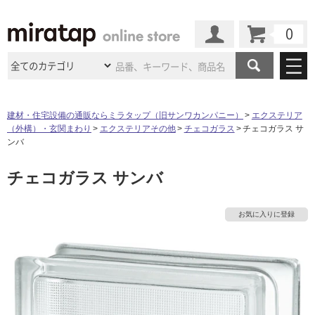
カート
マイページ
商品カテゴリ
建材・住宅設備の通販ならミラタップ（旧サンワカンパニー）
エクステリア
（外構）・玄関まわり
エクステリアその他
チェコガラス
チェコガラス サ
施工事例
洗面所・水回り
タイル
ンバ
ショールーム
タ
施工事例
法人案件納入事例
チェコガラス サンバ
キッチン
浴室（風呂・
バスルー
ム）・
トイレ
ショールームの
ご案内
東京
ショールーム
イ
ミラタップ
のあるくらし
お客様訪問
インタビュー
ドア（扉）・
建具・玄関
お気に入りに登録
サポート
扉
エクステリア
（外構）
大阪
ショールーム
仙台
ショールーム
ル
店舗・施設事例
その他サービス
ご利用ガイド
初めての方へ
ウッドデッキ
フローリング・
床材
名古屋
ショールーム
京都
ショールーム
屋
ミラタップと
創る家
工事会社紹介
Coziコンシ
よくある質問
お問い合わせ
内
ASOLIE
ェルジュ
収納
インテリア・
家具
福岡
ショールーム
札幌スマート
ショールー
床・