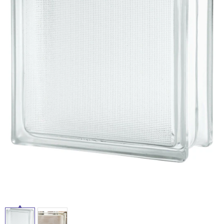
ム
修理お問い合わせ
クレーム公開
屋
自分らしい家づくり
最高のリノベ会社が
みつ
照明
ペット用品
横浜スマート
ショールー
外
SUVACO
かる
リノベりす
ム
ウェルビーみのお
HDC
説明書・図面検索
水まわり
3年保証
床・
BOX
内装用建材
パネル・壁材
浴
お役立ち情報
住まいの
スタイリング
室
ロートアイアン
天然石・石材
アイデア
床・
ミラタップ
チャンネル
駐
メンテナンス・
施工材
新商品
オンライン相談
車
場
非
常
に
適
し
て
い
る