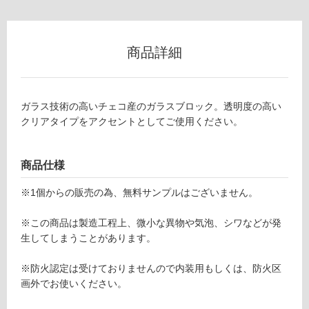
以
外)
使
商品詳細
用
不
可
ガラス技術の高いチェコ産のガラスブロック。透明度の高い
クリアタイプをアクセントとしてご使用ください。
フ
商品仕様
G
L
ロ
※1個からの販売の為、無料サンプルはございません。
1
8
ー
※この商品は製造工程上、微小な異物や気泡、シワなどが発
0
生してしまうことがあります。
3
リ
1
※防火認定は受けておりませんので内装用もしくは、防火区
チ
画外でお使いください。
ン
ェ
コ