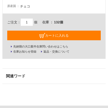
壁・
チェコ
原産国
屋
外
ご注文：
個
在庫
132個
壁・
浴
カートに入れる
室
壁
先納期の大口案件在庫問い合わせはこちら
使
在庫お知らせ登録
返品・交換について
用
可
能
使
用
可
能
(寒
冷
地