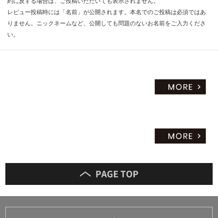
約に反する場合は、ご投稿いただいても表示されません。
限
レビュー投稿時には「名前」が公開されます。本名でのご投稿は必須ではあ
あ
りません。ニックネームなど、公開しても問題のないお名前をご入力くださ
り
い。
の
為
注
意
が
必
要
※
商
品
仕
様
欄
を
ご
確
認
く