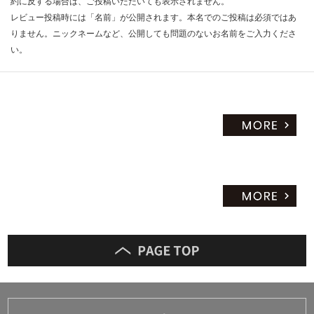
約に反する場合は、ご投稿いただいても表示されません。
限
レビュー投稿時には「名前」が公開されます。本名でのご投稿は必須ではあ
あ
りません。ニックネームなど、公開しても問題のないお名前をご入力くださ
り
い。
の
為
注
意
が
必
要
※
商
品
仕
様
欄
を
ご
確
認
く