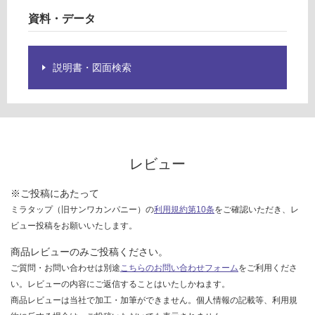
グ
ガ
資料・データ
ラ
ス
土足・遮
サ
説明書・図面検索
音・床暖
ボ
ナ
対
応
運賃表
し
H
て
い
レビュー
る
運
賃
※ご投稿にあたって
対
合
ミラタップ（旧サンワカンパニー）の
利用規約第10条
をご確認いただき、レ
応
計
ビュー投稿をお願いいたします。
し
:
て
商品レビューのみご投稿ください。
¥2
い
ご質問・お問い合わせは別途
こちらのお問い合わせフォーム
をご利用くださ
6
る
0/
い。レビューの内容にご返信することはいたしかねます。
が
個
商品レビューは当社で加工・加筆ができません。個人情報の記載等、利用規
制