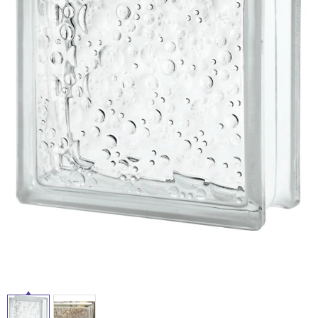
ム
修理お問い合わせ
クレーム公開
屋
自分らしい家づくり
最高のリノベ会社が
みつ
照明
ペット用品
横浜スマート
ショールー
外
SUVACO
かる
リノベりす
ム
ウェルビーみのお
HDC
説明書・図面検索
水まわり
3年保証
床・
BOX
内装用建材
パネル・壁材
浴
お役立ち情報
住まいの
スタイリング
室
ロートアイアン
天然石・石材
アイデア
床・
ミラタップ
チャンネル
駐
メンテナンス・
施工材
新商品
オンライン相談
車
場
非
常
に
適
し
て
い
る