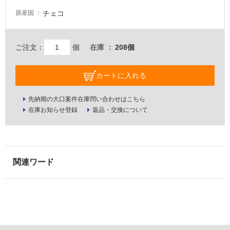
壁・
チェコ
原産国
屋
外
ご注文：
個
在庫
208個
壁・
浴
カートに入れる
室
壁
先納期の大口案件在庫問い合わせはこちら
使
在庫お知らせ登録
返品・交換について
用
可
能
使
用
可
能
(寒
冷
地