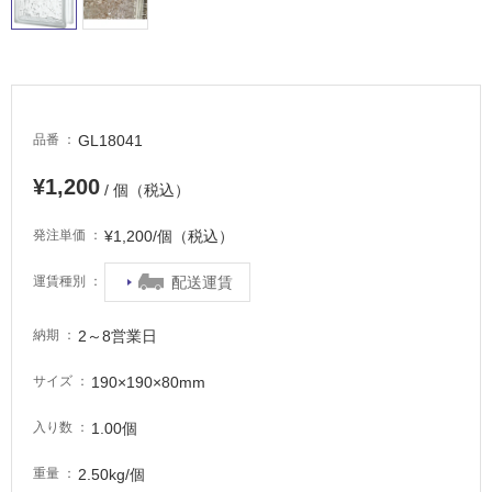
適
し
て
い
る
が
GL18041
品番
注
意
¥1,200
/ 個（税込）
が
必
¥1,200/個（税込）
発注単価
要
適
配送運賃
運賃種別
し
て
2～8営業日
納期
い
な
190×190×80mm
サイズ
い
1.00個
入り数
屋
2.50kg/個
重量
内