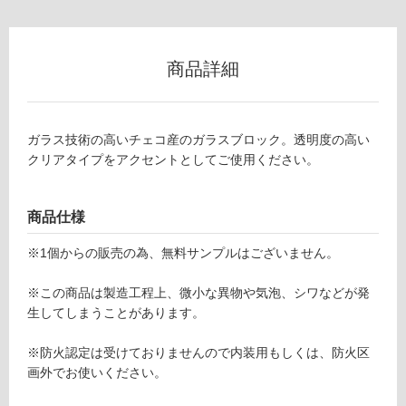
以
外)
使
商品詳細
用
不
可
ガラス技術の高いチェコ産のガラスブロック。透明度の高い
クリアタイプをアクセントとしてご使用ください。
フ
商品仕様
G
L
ロ
※1個からの販売の為、無料サンプルはございません。
1
8
ー
※この商品は製造工程上、微小な異物や気泡、シワなどが発
0
生してしまうことがあります。
4
リ
1
※防火認定は受けておりませんので内装用もしくは、防火区
チ
画外でお使いください。
ン
ェ
コ