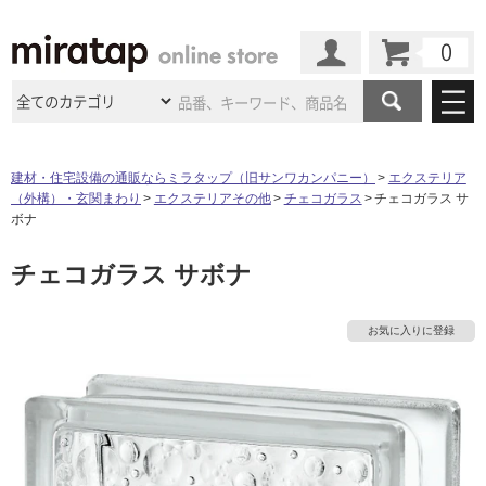
カート
マイページ
商品カテゴリ
建材・住宅設備の通販ならミラタップ（旧サンワカンパニー）
エクステリア
（外構）・玄関まわり
エクステリアその他
チェコガラス
チェコガラス サ
施工事例
洗面所・水回り
タイル
ボナ
ショールーム
タ
施工事例
法人案件納入事例
チェコガラス サボナ
キッチン
浴室（風呂・
バスルー
ム）・
トイレ
ショールームの
ご案内
東京
ショールーム
イ
ミラタップ
のあるくらし
お客様訪問
インタビュー
ドア（扉）・
建具・玄関
お気に入りに登録
サポート
扉
エクステリア
（外構）
大阪
ショールーム
仙台
ショールーム
ル
店舗・施設事例
その他サービス
ご利用ガイド
初めての方へ
ウッドデッキ
フローリング・
床材
名古屋
ショールーム
京都
ショールーム
屋
ミラタップと
創る家
工事会社紹介
Coziコンシ
よくある質問
お問い合わせ
内
ASOLIE
ェルジュ
収納
インテリア・
家具
福岡
ショールーム
札幌スマート
ショールー
床・