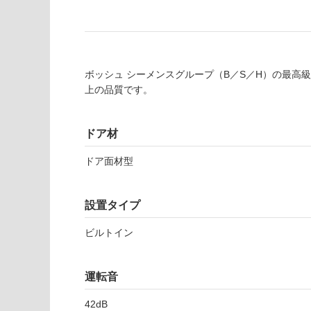
対
非
応
常
し
に
て
適
ボッシュ シーメンスグループ（B／S／H）の最高
い
し
上の品質です。
る
て
い
対
る
応
ドア材
し
適
て
し
ドア面材型
い
て
る
い
が
設置タイプ
る
制
が
ビルトイン
限
注
あ
意
り
が
運転音
の
必
為
要
42dB