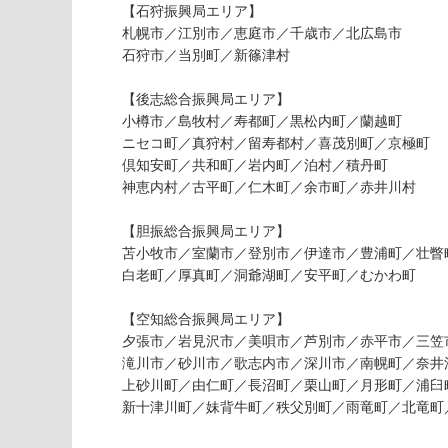
【石狩振興局エリア】
2
札幌市／江別市／恵庭市／千歳市／北広島市
6
石狩市／当別町／新篠津村
4
4
【後志総合振興局エリア】
0
小樽市／島牧村／寿都町／黒松内町／蘭越町
0
ニセコ町／真狩村／留寿都村／喜茂別町／京極町
倶知安町／共和町／岩内町／泊村／積丹町
運賃表
神恵内村／古平町／仁木町／余市町／赤井川村
D
【胆振総合振興局エリア】
運
苫小牧市／室蘭市／登別市／伊達市／豊浦町／壮瞥
賃
白老町／厚真町／洞爺湖町／安平町／むかわ町
合
計
【空知総合振興局エリア】
:
夕張市／岩見沢市／美唄市／芦別市／赤平市／三笠
¥2,
滝川市／砂川市／歌志内市／深川市／南幌町／奈井
58
上砂川町／由仁町／長沼町／栗山町／月形町／浦臼
0/
新十津川町／妹背牛町／秩父別町／雨竜町／北竜町
台