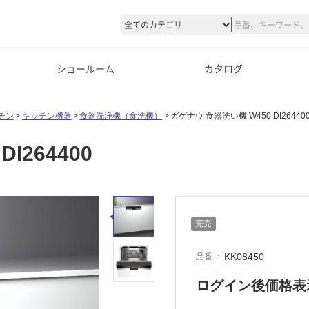
ショールーム
カタログ
チン
キッチン機器
食器洗浄機（食洗機）
ガゲナウ 食器洗い機 W450 DI26440
I264400
完売
KK08450
品番
ログイン後価格表