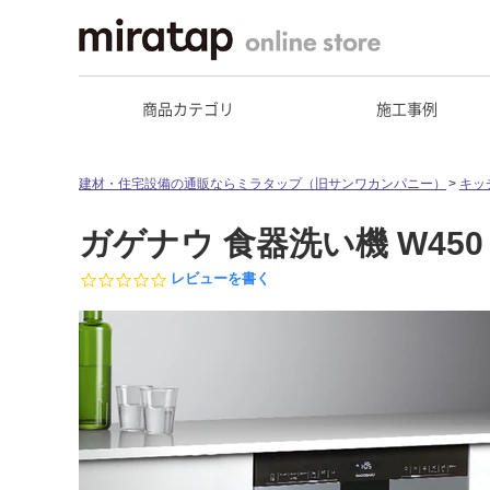
商品カテゴリ
施工事例
建材・住宅設備の通販ならミラタップ（旧サンワカンパニー）
キッ
ガゲナウ 食器洗い機 W450 D
0.
レビューを書く
0
s
t
a
r
r
a
t
i
n
g