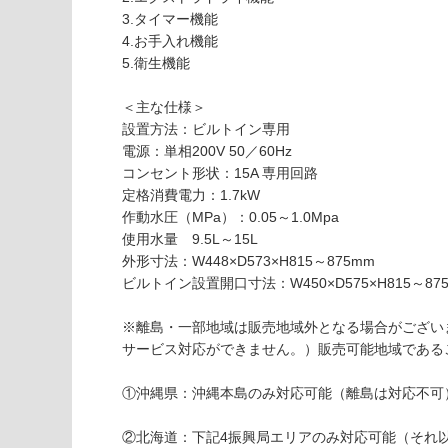
K
応
3.タイマー機能
K
し
4.お手入れ機能
0
て
5.衛生機能
8
い
4
な
＜主な仕様＞
5
い
設置方法：ビルトイン専用
0
電源：単相200V 50／60Hz
ガ
コンセント形状：15A 専用回路
ゲ
定格消費電力：1.7kW
ナ
作動水圧（MPa）：0.05～1.0Mpa
ウ
使用水量 9.5L～15L
食
外形寸法：W448×D573×H815～875mm
器
ビルトイン設置開口寸法：W450×D575×H815～87
洗
い
※離島・一部地域は販売地域外となる場合がござい
機
サービス対応ができません。）販売可能地域である
W
4
①沖縄県：沖縄本島のみ対応可能（離島は対応不可
5
0
②北海道：下記4振興局エリアのみ対応可能（それ
DI