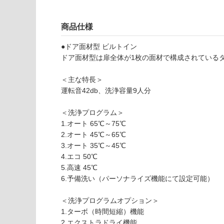
注
適
意
し
が
商品仕様
て
必
い
要
●ドア面材型 ビルトイン
な
※
ドア面材型は扉全体が1枚の面材で構成されている
い
商
屋内壁・屋外
品
＜主な特長＞
壁・浴室壁
仕
運転音42db、洗浄容量9人分
様
使用可
欄
＜洗浄プログラム＞
能
を
1.オート 65℃～75℃
ご
2.オート 45℃～65℃
使用可
確
3.オート 35℃～45℃
能
認
4.エコ 50℃
(寒冷地
く
5.高速 45℃
以外)
だ
6.予備洗い（パーソナライズ機能にて設定可能）
さ
使用不
い
＜洗浄プログラムオプション＞
可
1.ターボ（時間短縮）機能
対
2.エクストラドライ機能