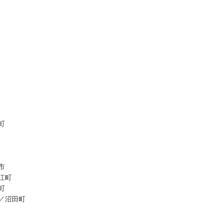
町
市
江町
町
／沼田町