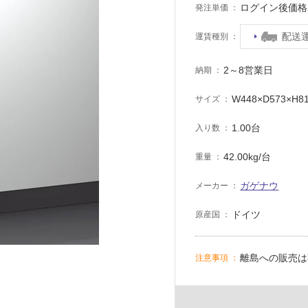
ログイン後価格
発注単価
配送
運賃種別
2～8営業日
納期
W448×D573×H8
サイズ
1.00台
入り数
42.00kg/台
重量
ガゲナウ
メーカー
ドイツ
原産国
離島への販売は
注意事項