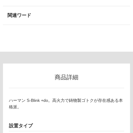
壁・
屋
外
壁・
浴
室
壁
使
用
商品詳細
可
能
使
用
ハーマン S-Blink +do。高火力で鋳物製ゴトクが存在感ある本
可
格派。
能
(寒
設置タイプ
冷
地