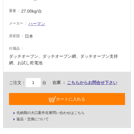
適
し
27.00kg/台
重量
て
い
ハーマン
メーカー
る
が
日本
原産国
注
意
付属品
が
ダッチオーブン、ダッチオーブン網、ダッチオーブン支持
必
網、お試し乾電池
要
適
ご注文：
台
在庫
こちらからお問合せ下さい
し
て
い
カートに入れる
な
い
先納期の大口案件在庫問い合わせはこちら
返品・交換について
屋
内