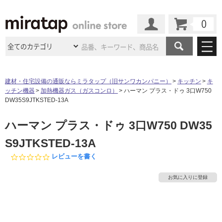
カート
マイページ
商品カテゴリ
建材・住宅設備の通販ならミラタップ（旧サンワカンパニー）
キッチン
キ
ッチン機器
加熱機器ガス（ガスコンロ）
ハーマン プラス・ドゥ 3口W750
施工事例
洗面所・水回り
タイル
DW35S9JTKSTED-13A
ショールーム
施工事例
法人案件納入事例
ハーマン プラス・ドゥ 3口W750 DW35
キッチン
浴室（風呂・
バスルー
ム）・
トイレ
ショールームの
ご案内
東京
ショールーム
S9JTKSTED-13A
ミラタップ
のあるくらし
お客様訪問
インタビュー
ドア（扉）・
建具・玄関
サポート
0.
レビューを書く
扉
エクステリア
（外構）
大阪
ショールーム
仙台
ショールーム
0
店舗・施設事例
s
その他サービス
お気に入りに登録
ご利用ガイド
初めての方へ
t
ウッドデッキ
フローリング・
床材
a
名古屋
ショールーム
京都
ショールーム
r
ミラタップと
創る家
工事会社紹介
Coziコンシ
よくある質問
お問い合わせ
r
ASOLIE
ェルジュ
収納
インテリア・
家具
a
福岡
ショールーム
札幌スマート
ショールー