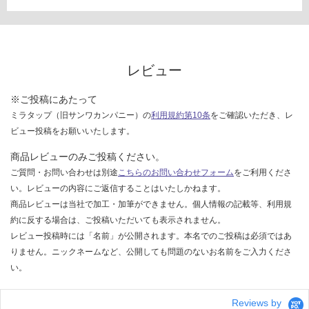
く
だ
さ
い
レビュー
対
応
※ご投稿にあたって
し
て
ミラタップ（旧サンワカンパニー）の
利用規約第10条
をご確認いただき、レ
い
ビュー投稿をお願いいたします。
な
商品レビューのみご投稿ください。
い
ご質問・お問い合わせは別途
こちらのお問い合わせフォーム
をご利用くださ
い。レビューの内容にご返信することはいたしかねます。
商品レビューは当社で加工・加筆ができません。個人情報の記載等、利用規
約に反する場合は、ご投稿いただいても表示されません。
レビュー投稿時には「名前」が公開されます。本名でのご投稿は必須ではあ
りません。ニックネームなど、公開しても問題のないお名前をご入力くださ
い。
Reviews by