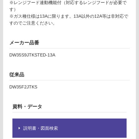
9JT
※レンジフード連動機能付（対応するレンジフードが必要で
限
KST
す）
あ
ED-
※ガス種仕様は13Aに限ります。13A以外の12A等は非対応で
り
13A
すのでご注意ください。
の
為
運賃表
注
メーカー品番
D
意
が
DW35S9JTKSTED-13A
必
運
要
賃
※
合
従来品
商
計
品
:
DW35F2JTKS
仕
¥2,
様
58
欄
資料・データ
0/
を
台
ご
確
説明書・図面検索
認