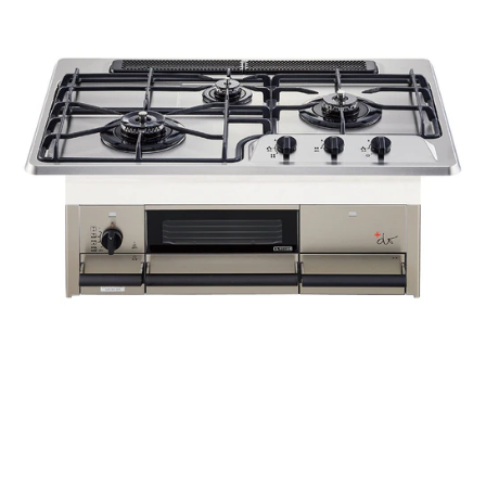
t
ム
修理お問い合わせ
クレーム公開
i
自分らしい家づくり
最高のリノベ会社が
みつ
照明
ペット用品
n
横浜スマート
ショールー
SUVACO
かる
リノベりす
g
ム
ウェルビーみのお
HDC
説明書・図面検索
水まわり
3年保証
BOX
内装用建材
パネル・壁材
お役立ち情報
住まいの
スタイリング
ロートアイアン
天然石・石材
アイデア
ミラタップ
チャンネル
メンテナンス・
施工材
新商品
オンライン相談
タ
イ
ル
屋
内
床・