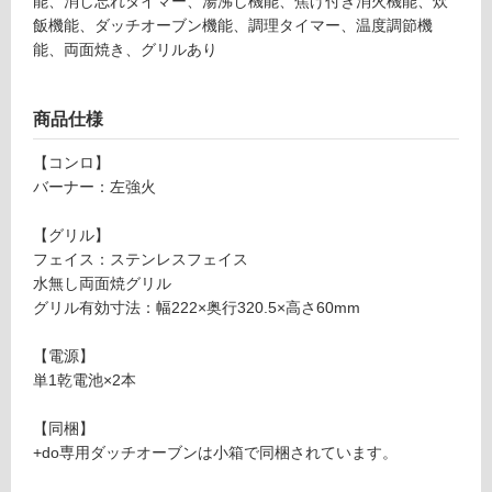
能、消し忘れタイマー、湯沸し機能、焦げ付き消火機能、炊
飯機能、ダッチオーブン機能、調理タイマー、温度調節機
グ
能、両面焼き、グリルあり
土足・遮
K
K
音・床暖
商品仕様
0
対
8
【コンロ】
応
4
バーナー：左強火
し
5
て
1
【グリル】
い
ハー
フェイス：ステンレスフェイス
る
マン
水無し両面焼グリル
プラ
グリル有効寸法：幅222×奥行320.5×高さ60mm
対
ス・
応
ドゥ
【電源】
し
3口
単1乾電池×2本
て
W7
い
50
【同梱】
る
DW
+do専用ダッチオーブンは小箱で同梱されています。
が
35S
制