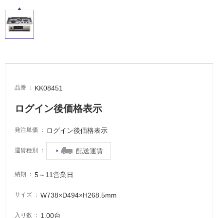
屋
外
床・
浴
室
床・
駐
KK08451
品番
車
ログイン後価格表示
場
ログイン後価格表示
非
発注単価
常
配送運賃
運賃種別
に
適
し
5～11営業日
納期
て
い
W738×D494×H268.5mm
サイズ
る
1.00台
入り数