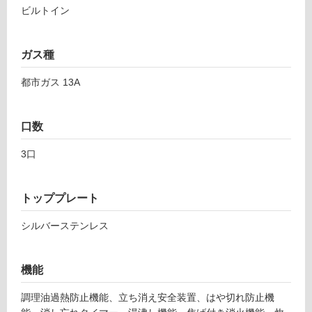
ビルトイン
以
外)
使
ガス種
用
不
都市ガス 13A
可
口数
3口
フ
ロ
トッププレート
シルバーステンレス
ー
リ
機能
ン
調理油過熱防止機能、立ち消え安全装置、はや切れ防止機