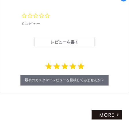
0.
0
0 レビュー
s
t
a
r
レビューを書く
r
a
t
i
n
g
最初のカスタマーレビューを投稿してみませんか？