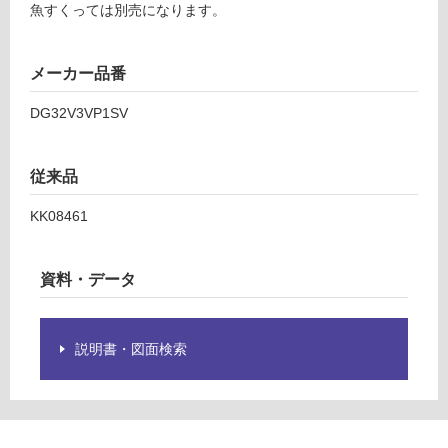
要
L
魚すくっては別売になります。
※
P
商
品
メーカー品番
運賃表
仕
D
様
DG32V3VP1SV
欄
運
を
賃
従来品
ご
合
確
計
KK08461
認
:
く
¥2,
だ
資料・データ
58
さ
0/
い
台
対
説明書・図面検索
応
し
て
い