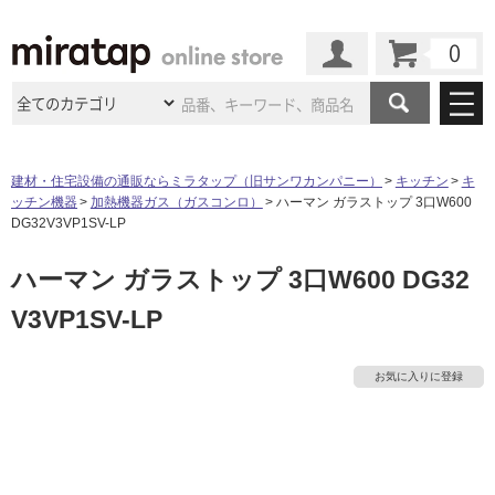
カート
マイページ
商品カテゴリ
建材・住宅設備の通販ならミラタップ（旧サンワカンパニー）
キッチン
キ
ッチン機器
加熱機器ガス（ガスコンロ）
ハーマン ガラストップ 3口W600
施工事例
洗面所・水回り
タイル
DG32V3VP1SV-LP
ショールーム
施工事例
法人案件納入事例
ハーマン ガラストップ 3口W600 DG32
キッチン
浴室（風呂・
バスルー
ム）・
トイレ
ショールームの
ご案内
東京
ショールーム
V3VP1SV-LP
ミラタップ
のあるくらし
お客様訪問
インタビュー
ドア（扉）・
建具・玄関
サポート
扉
エクステリア
（外構）
大阪
ショールーム
仙台
ショールーム
店舗・施設事例
お気に入りに登録
その他サービス
ご利用ガイド
初めての方へ
ウッドデッキ
フローリング・
床材
名古屋
ショールーム
京都
ショールーム
ミラタップと
創る家
工事会社紹介
Coziコンシ
よくある質問
お問い合わせ
ASOLIE
ェルジュ
収納
インテリア・
家具
福岡
ショールーム
札幌スマート
ショールー