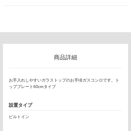
使
用
可
能
使
用
可
能
商品詳細
(寒
冷
地
以
お手入れしやすいガラストップのお手頃ガスコンロです。ト
外)
ッププレート60cmタイプ
使
用
不
設置タイプ
可
ビルトイン