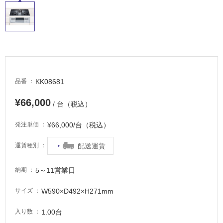
場
非
常
に
適
し
KK08681
品番
て
い
¥66,000
/ 台（税込）
る
適
¥66,000/台（税込）
発注単価
し
て
配送運賃
運賃種別
い
る
5～11営業日
納期
が
注
W590×D492×H271mm
サイズ
意
が
1.00台
入り数
必