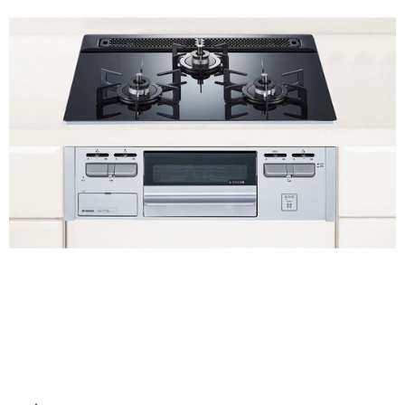
ム
修理お問い合わせ
クレーム公開
自分らしい家づくり
最高のリノベ会社が
みつ
照明
ペット用品
タ
横浜スマート
ショールー
SUVACO
かる
リノベりす
ム
ウェルビーみのお
HDC
説明書・図面検索
水まわり
3年保証
BOX
イ
内装用建材
パネル・壁材
お役立ち情報
住まいの
スタイリング
ル
ロートアイアン
天然石・石材
アイデア
ミラタップ
チャンネル
屋
メンテナンス・
施工材
新商品
オンライン相談
内
床・
屋
外
床・
浴
室
床・
駐
車