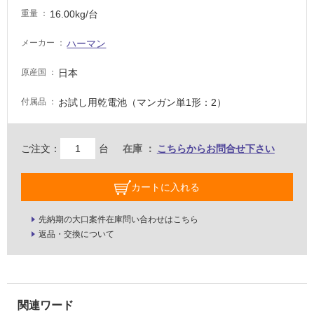
要
16.00kg/台
重量
適
ハーマン
メーカー
し
て
日本
原産国
い
な
お試し用乾電池（マンガン単1形：2）
付属品
い
ご注文：
台
在庫
こちらからお問合せ下さい
屋
内
壁・
カートに入れる
屋
先納期の大口案件在庫問い合わせはこちら
外
返品・交換について
壁・
浴
室
壁