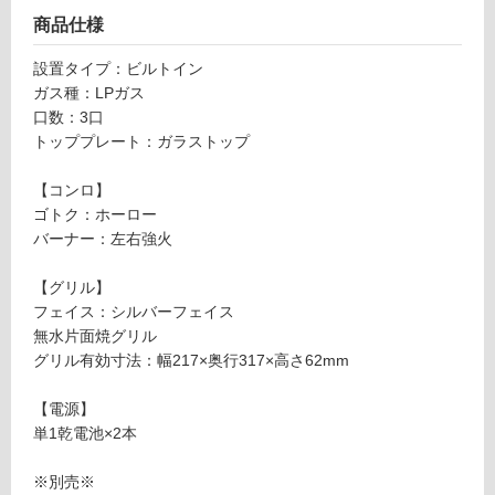
ト
い
商品仕様
ッ
る
プ
設置タイプ：ビルトイン
対
3
ガス種：LPガス
応
口
口数：3口
し
W
トッププレート：ガラストップ
て
6
い
0
【コンロ】
る
0
ゴトク：ホーロー
が
D
バーナー：左右強火
制
G
限
3
【グリル】
あ
2
フェイス：シルバーフェイス
り
V
無水片面焼グリル
の
3
グリル有効寸法：幅217×奥行317×高さ62mm
為
V
注
P
【電源】
意
1
単1乾電池×2本
が
S
必
V-
※別売※