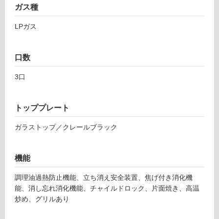
ガス種
フ
LPガス
ロ
口数
ー
K
3口
リ
K
0
ン
トッププレート
8
6
ガラストップ／クレールブラック
グ
8
1
ハ
土足・遮
機能
ー
音・床暖
マ
調理油過熱防止機能、立ち消え安全装置、焦げ付き消化機
ン
対
能、消し忘れ消化機能、チャイルドロック、片面焼き、高温
ガ
応
炒め、グリルあり
ラ
し
ス
て