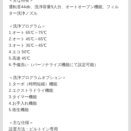
＜主な特長＞
ロ
運転音44db、洗浄容量9人分、オートオープン機能、フィル
ター洗浄ノズル
ー
＜洗浄プログラム＞
リ
1.オート 65℃～75℃
2.オート 45℃～65℃
ン
3.オート 35℃～45℃
4.エコ 50℃
K
5.高速 45℃
グ
K
6.予備洗い（パーソナライズ機能にて設定可能）
0
土足・遮
8
＜洗浄プログラムオプション＞
6
音・床暖
1.ターボ（時間短縮）機能
9
2.エクストラドライ機能
対
9
3.タイマー機能
応
ガ
4.お手入れ機能
し
ゲ
5.衛生機能
て
ナ
い
ウ
＜主な仕様＞
る
食
設置方法：ビルトイン専用