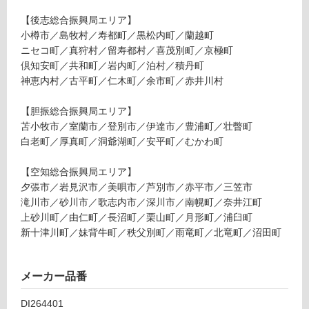
品
賃
仕
【後志総合振興局エリア】
合
様
小樽市／島牧村／寿都町／黒松内町／蘭越町
計
欄
ニセコ町／真狩村／留寿都村／喜茂別町／京極町
:
を
倶知安町／共和町／岩内町／泊村／積丹町
¥2,
ご
神恵内村／古平町／仁木町／余市町／赤井川村
58
確
0/
認
【胆振総合振興局エリア】
台
く
苫小牧市／室蘭市／登別市／伊達市／豊浦町／壮瞥町
だ
白老町／厚真町／洞爺湖町／安平町／むかわ町
さ
い
【空知総合振興局エリア】
夕張市／岩見沢市／美唄市／芦別市／赤平市／三笠市
対
滝川市／砂川市／歌志内市／深川市／南幌町／奈井江町
応
上砂川町／由仁町／長沼町／栗山町／月形町／浦臼町
し
新十津川町／妹背牛町／秩父別町／雨竜町／北竜町／沼田町
て
い
な
メーカー品番
い
DI264401