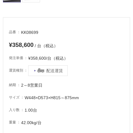
イ
ル
KK08699
品番
屋
¥358,600
内
/ 台（税込）
床・
¥358,600/台（税込）
発注単価
屋
外
配送運賃
運賃種別
床・
浴
2～8営業日
納期
室
W448×D573×H815～875mm
サイズ
床・
駐
1.00台
入り数
車
場
42.00kg/台
重量