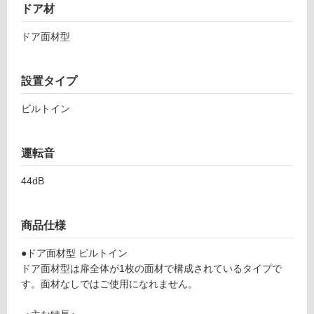
ドア材
能
使
ドア面材型
用
可
能
設置タイプ
(寒
ビルトイン
冷
地
以
運転音
外)
使
44dB
用
不
可
商品仕様
●ドア面材型 ビルトイン
ドア面材型は扉全体が1枚の面材で構成されているタイプで
す。面材なしではご使用になれません。
フ