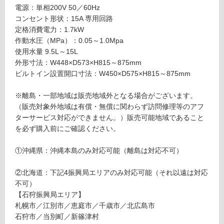
器
対
電源：単相200V 50／60Hz
洗
応
コンセント形状：15A 専用回路
い
し
定格消費電力：1.7kW
機
て
作動水圧（MPa）：0.05～1.0Mpa
W
い
使用水量 9.5L～15L
4
る
外形寸法：W448×D573×H815～875mm
5
が
ビルトイン設置開口寸法：W450×D575×H815～875mm
0
制
DI
限
※離島・一部地域は販売地域外となる場合がございます。
2
あ
（販売対象外地域は有償・無償に関わらず訪問修理等のアフ
6
り
ターサービス対応ができません。）販売可能地域であること
4
の
を必ず購入前にご確認ください。
4
為
0
注
①沖縄県：沖縄本島のみ対応可能（離島は対応不可）
1
意
が
②北海道：下記4振興局エリアのみ対応可能（それ以遠は対応
運賃表
必
不可）
D
要
【石狩振興局エリア】
※
札幌市／江別市／恵庭市／千歳市／北広島市
商
石狩市／当別町／新篠津村
運