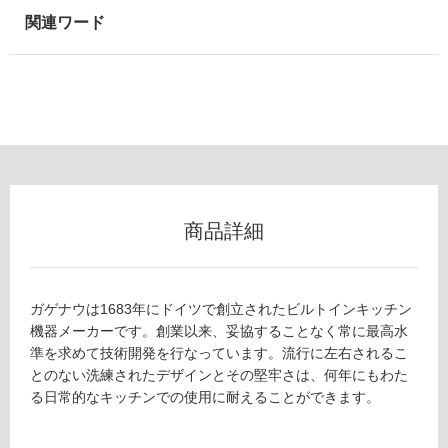
し
て
い
な
い
屋
内
壁・
商品詳細
屋
外
壁・
浴
ガゲナウは1683年にドイツで創立されたビルトインキッチン
機器メーカーです。創業以来、妥協することなく常に最高水
室
準を求めて技術開発を行なっています。流行に左右されるこ
壁
とのない洗練されたデザインとその堅牢さは、何年にもわた
使
る日常的なキッチンでの使用に耐えることができます。
用
可