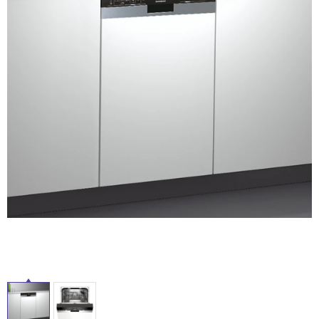
ム
修理お問い合わせ
クレーム公開
自分らしい家づくり
最高のリノベ会社が
みつ
照明
ペット用品
横浜スマート
ショールー
SUVACO
かる
リノベりす
ム
ウェルビーみのお
HDC
説明書・図面検索
水まわり
3年保証
BOX
内装用建材
パネル・壁材
お役立ち情報
住まいの
スタイリング
ロートアイアン
天然石・石材
アイデア
ミラタップ
チャンネル
メンテナンス・
施工材
新商品
オンライン相談
タ