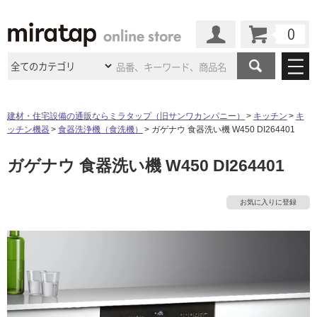
カート
マイページ
商品カテゴリ
建材・住宅設備の通販ならミラタップ（旧サンワカンパニー）
キッチン
キ
ッチン機器
食器洗浄機（食洗機）
ガゲナウ 食器洗い機 W450 DI264401
施工事例
洗面所・水回り
タイル
ガゲナウ 食器洗い機 W450 DI264401
ショールーム
施工事例
法人案件納入事例
キッチン
浴室（風呂・
バスルー
ム）・
トイレ
ショールームの
ご案内
東京
ショールーム
お気に入りに登録
ミラタップ
のあるくらし
お客様訪問
インタビュー
ドア（扉）・
建具・玄関
サポート
扉
エクステリア
（外構）
大阪
ショールーム
仙台
ショールーム
店舗・施設事例
その他サービス
ご利用ガイド
初めての方へ
ウッドデッキ
フローリング・
床材
名古屋
ショールーム
京都
ショールーム
ミラタップと
創る家
工事会社紹介
Coziコンシ
よくある質問
お問い合わせ
ASOLIE
ェルジュ
収納
インテリア・
家具
福岡
ショールーム
札幌スマート
ショールー