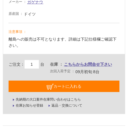
非
ガゲナウ
メーカー
常
に
ドイツ
原産国
適
し
て
注意事項
い
離島への販売は不可となります、詳細は下記仕様欄ご確認下
る
さい。
適
し
ご注文：
台
在庫
こちらからお問合せ下さい
て
次回入荷予定
09月初旬:8台
い
る
が
カートに入れる
注
意
先納期の大口案件在庫問い合わせはこちら
が
在庫お知らせ登録
返品・交換について
必
要
適