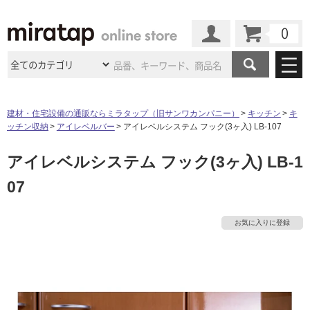
カート
マイページ
商品カテゴリ
建材・住宅設備の通販ならミラタップ（旧サンワカンパニー）
キッチン
キ
ッチン収納
アイレベルバー
アイレベルシステム フック(3ヶ入) LB-107
施工事例
洗面所・水回り
タイル
アイレベルシステム フック(3ヶ入) LB-1
ショールーム
タ
施工事例
法人案件納入事例
キッチン
浴室（風呂・
バスルー
07
ム）・
トイレ
ショールームの
ご案内
東京
ショールーム
イ
ミラタップ
のあるくらし
お客様訪問
インタビュー
ドア（扉）・
建具・玄関
サポート
扉
エクステリア
（外構）
お気に入りに登録
大阪
ショールーム
仙台
ショールーム
ル
店舗・施設事例
その他サービス
ご利用ガイド
初めての方へ
ウッドデッキ
フローリング・
床材
名古屋
ショールーム
京都
ショールーム
屋
ミラタップと
創る家
工事会社紹介
Coziコンシ
よくある質問
お問い合わせ
内
ASOLIE
ェルジュ
収納
インテリア・
家具
福岡
ショールーム
札幌スマート
ショールー
床・