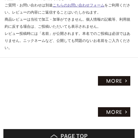
限
:
ご質問・お問い合わせは別途
こちらのお問い合わせフォーム
をご利用くださ
あ
¥8
い。レビューの内容にご返信することはいたしかねます。
り
9
商品レビューは当社で加工・加筆ができません。個人情報の記載等、利用規
の
0/
約に反する場合は、ご投稿いただいても表示されません。
為
セ
レビュー投稿時には「名前」が公開されます。本名でのご投稿は必須ではあ
注
ッ
りません。ニックネームなど、公開しても問題のないお名前をご入力くださ
意
ト
い。
が
必
要
※
商
品
仕
様
欄
を
ご
確
認
く