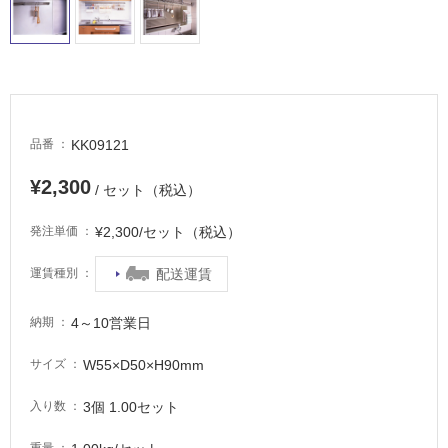
適
し
て
い
る
が
注
KK09121
品番
意
が
¥2,300
/ セット（税込）
必
要
¥2,300/セット（税込）
発注単価
適
配送運賃
運賃種別
し
て
い
4～10営業日
納期
な
い
W55×D50×H90mm
サイズ
3個 1.00セット
入り数
屋
内