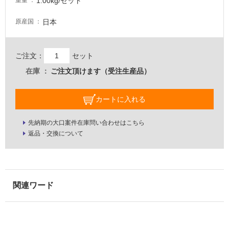
1.00kg/セット
重量
壁・
日本
原産国
屋
外
壁・
ご注文：
セット
浴
在庫
ご注文頂けます（受注生産品）
室
壁
カートに入れる
使
用
先納期の大口案件在庫問い合わせはこちら
可
返品・交換について
能
使
用
可
能
(寒
冷
地