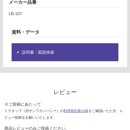
メーカー品番
ス
グ
テ
LB-107
ム
フ
土足・遮
ッ
音・床暖
資料・データ
ク
対
(3
応
ヶ
説明書・図面検索
し
入)
て
LB
い
-1
る
07
対
運賃表
応
レビュー
G
し
て
※ご投稿にあたって
い
運
ミラタップ（旧サンワカンパニー）の
利用規約第10条
をご確認いただき、レ
る
賃
ビュー投稿をお願いいたします。
が
合
制
計
商品レビューのみご投稿ください。