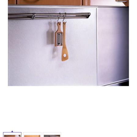
ム
修理お問い合わせ
クレーム公開
屋
自分らしい家づくり
最高のリノベ会社が
みつ
照明
ペット用品
横浜スマート
ショールー
外
SUVACO
かる
リノベりす
ム
ウェルビーみのお
HDC
説明書・図面検索
水まわり
3年保証
床・
BOX
内装用建材
パネル・壁材
浴
お役立ち情報
住まいの
スタイリング
室
ロートアイアン
天然石・石材
アイデア
床・
ミラタップ
チャンネル
駐
メンテナンス・
施工材
新商品
オンライン相談
車
場
非
常
に
適
し
て
い
る