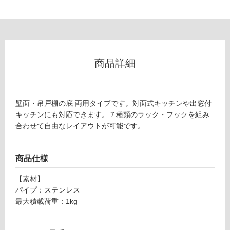
以
外)
使
用
不
商品詳細
可
K
K
壁面・吊戸棚の底 両用タイプです。対面式キッチンや出窓付
0
キッチンにも対応できます。７種類のラック・フックを組み
フ
9
合わせて自由なレイアウトが可能です。
1
ロ
2
1
商品仕様
ー
ア
イ
【素材】
レ
パイプ：ステンレス
リ
ベ
最大積載荷重：1kg
ル
ン
シ