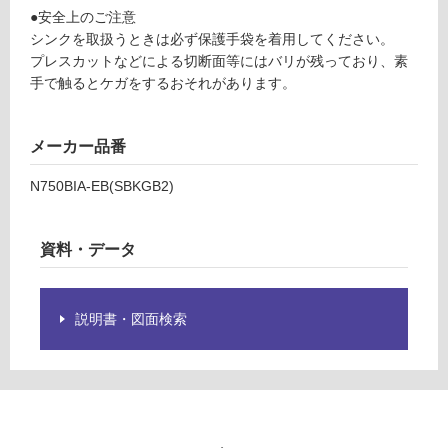
+排
限
●安全上のご注意
水ト
あ
シンクを取扱うときは必ず保護手袋を着用してください。
ラッ
り
プレスカットなどによる切断面等にはバリが残っており、素
プ
の
手で触るとケガをするおそれがあります。
為
運賃表
注
U
意
メーカー品番
が
N750BIA-EB(SBKGB2)
必
運
要
賃
※
合
資料・データ
商
計
品
:
仕
¥5,
説明書・図面検索
様
04
欄
0/
を
台
ご
確
認