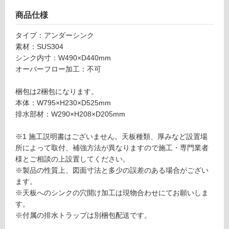
グ
商品仕様
タイプ：アンダーシンク
土足・遮
K
素材：SUS304
K
音・床暖
シンク内寸：W490×D440mm
1
オーバーフロー加工：不可
対
6
応
8
梱包は2梱包になります。
し
9
本体：W795×H230×D525mm
て
9
排水部材：W290×H208×D205mm
い
C
る
Ad
※1 施工説明書はございません。天板種類、厚みなど設置場
シン
対
所によって取付、補強方法が異なりますので施工・専門業者
ク N
応
様とご相談の上設置してください。
750
し
※製品の性質上、図面寸法と多少の誤差のある場合がござい
BIA-
て
ます。
EB
い
※天板へのシンクの穴開け加工は現物合わせにてお願いしま
（水
る
す。
栓穴
が
※付属の排水トラップは別梱包配送です。
右）
制