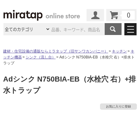
カート
マイページ
商品カテゴリ
建材・住宅設備の通販ならミラタップ（旧サンワカンパニー）
キッチン
キ
ッチン機器
シンク（流し台）
Adシンク N750BIA-EB（水栓穴 右）+排水ト
施工事例
洗面所・水回り
タイル
ラップ
ショールーム
施工事例
法人案件納入事例
タ
Adシンク N750BIA-EB（水栓穴 右）+排
キッチン
浴室（風呂・
バスルー
ム）・
トイレ
ショールームの
ご案内
東京
ショールーム
水トラップ
ミラタップ
のあるくらし
お客様訪問
インタビュー
イ
ドア（扉）・
建具・玄関
サポート
扉
エクステリア
（外構）
大阪
ショールーム
仙台
ショールーム
ル
店舗・施設事例
お気に入りに登録
その他サービス
ご利用ガイド
初めての方へ
ウッドデッキ
フローリング・
床材
名古屋
ショールーム
京都
ショールーム
屋
ミラタップと
創る家
工事会社紹介
Coziコンシ
よくある質問
お問い合わせ
内
ASOLIE
ェルジュ
収納
インテリア・
家具
福岡
ショールーム
札幌スマート
ショールー