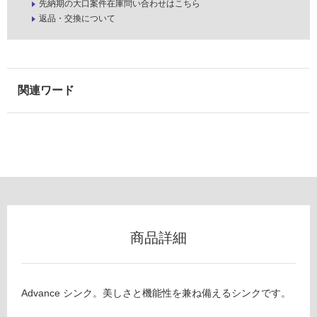
先納期の大口案件在庫問い合わせはこちら
以
返品・交換について
外)
使
用
不
可
フ
ロ
ー
商品詳細
リ
Advance シンク。美しさと機能性を兼ね備えるシンクです。
ン