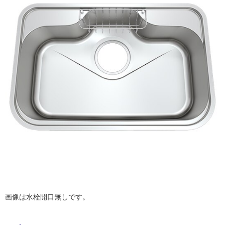
床・
ム
修理お問い合わせ
クレーム公開
屋
自分らしい家づくり
最高のリノベ会社が
みつ
照明
ペット用品
横浜スマート
ショールー
SUVACO
かる
リノベりす
外
ム
ウェルビーみのお
HDC
説明書・図面検索
水まわり
3年保証
床・
BOX
内装用建材
パネル・壁材
浴
お役立ち情報
住まいの
スタイリング
室
ロートアイアン
天然石・石材
アイデア
床・
ミラタップ
チャンネル
駐
メンテナンス・
施工材
新商品
オンライン相談
車
場
非
常
に
適
し
て
画像は水栓開口無しです。
い
る