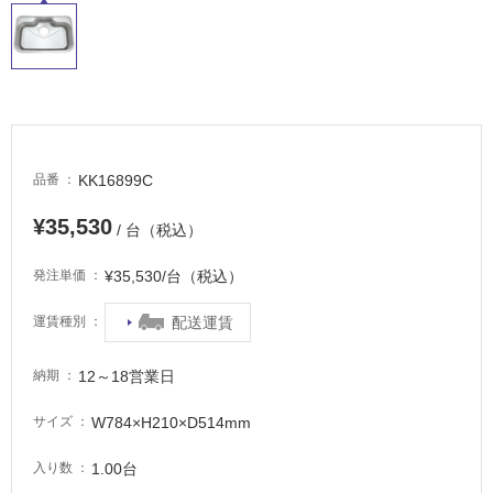
適
し
て
い
る
が
注
意
KK16899C
品番
が
¥35,530
必
/ 台（税込）
要
¥35,530/台（税込）
発注単価
適
し
配送運賃
運賃種別
て
い
12～18営業日
納期
な
い
W784×H210×D514mm
サイズ
屋
1.00台
入り数