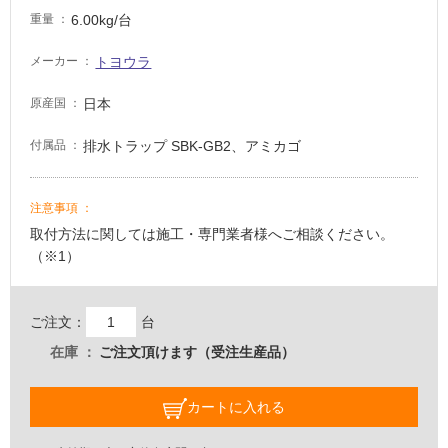
内
6.00kg/台
重量
壁・
屋
トヨウラ
メーカー
外
壁・
日本
原産国
浴
排水トラップ SBK-GB2、アミカゴ
付属品
室
壁
注意事項
使
取付方法に関しては施工・専門業者様へご相談ください。
用
（※1）
可
能
使
ご注文：
台
用
在庫
ご注文頂けます（受注生産品）
可
能
(寒
カートに入れる
冷
地