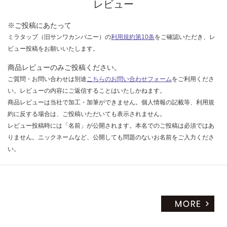
く
レビュー
だ
さ
※ご投稿にあたって
い
ミラタップ（旧サンワカンパニー）の
利用規約第10条
をご確認いただき、レ
ビュー投稿をお願いいたします。
対
応
商品レビューのみご投稿ください。
し
ご質問・お問い合わせは別途
こちらのお問い合わせフォーム
をご利用くださ
て
い。レビューの内容にご返信することはいたしかねます。
い
商品レビューは当社で加工・加筆ができません。個人情報の記載等、利用規
な
約に反する場合は、ご投稿いただいても表示されません。
い
レビュー投稿時には「名前」が公開されます。本名でのご投稿は必須ではあ
りません。ニックネームなど、公開しても問題のないお名前をご入力くださ
い。