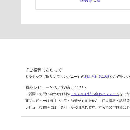
商品を見る
V
運賃表
G
運
賃
合
計
:
※ご投稿にあたって
¥8
9
ミラタップ（旧サンワカンパニー）の
利用規約第10条
をご確認い
0/
商品レビューのみご投稿ください。
台
ご質問・お問い合わせは別途
こちらのお問い合わせフォーム
をご利
商品レビューは当社で加工・加筆ができません。個人情報の記載等
レビュー投稿時には「名前」が公開されます。本名でのご投稿は必