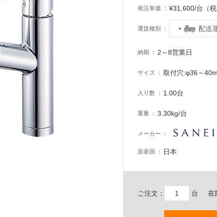
¥31,600/台（
発注単価
配送
運賃種別
2～8営業日
納期
取付穴:φ36～40
サイズ
1.00台
入り数
3.30kg/台
重量
メーカー
日本
原産国
ご注文：
台
在