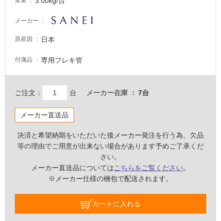
3.00kg/台
重量
適
し
メーカー
て
日本
原産国
い
な
専用フレキ管
付属品
い
屋
ご注文：
台
メーカー在庫
7台
内
メーカー直送品
壁・
屋
決済と希望納期をいただいた後メーカー発注を行う為、欠品
外
等の理由でご用意が出来ない場合があります予めご了承くだ
壁・
さい。
浴
メーカー直送品については
こちらをご覧ください
。
※メーカー仕様の梱包で配送されます。
室
壁
カートに入れる
使
用