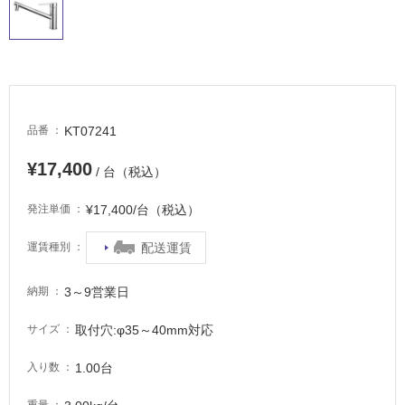
非
常
に
適
し
て
KT07241
品番
い
る
¥17,400
/ 台（税込）
適
¥17,400/台（税込）
発注単価
し
て
配送運賃
運賃種別
い
る
3～9営業日
納期
が
注
取付穴:φ35～40mm対応
サイズ
意
が
1.00台
入り数
必
要