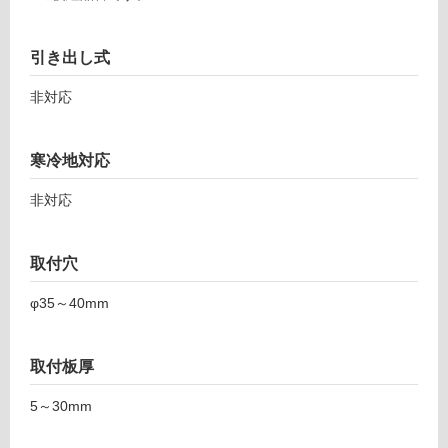
ロ
引き出し式
ー
非対応
リ
寒冷地対応
ン
非対応
K
T
グ
0
取付穴
7
土足・遮
2
φ35～40mm
4
音・床暖
1
対
シ
取付板厚
応
ン
し
グ
5～30mm
て
ル
い
レ