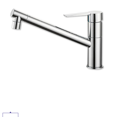
タ
ム
修理お問い合わせ
クレーム公開
自分らしい家づくり
最高のリノベ会社が
みつ
照明
ペット用品
横浜スマート
ショールー
SUVACO
かる
リノベりす
イ
ム
ウェルビーみのお
HDC
説明書・図面検索
水まわり
3年保証
BOX
内装用建材
パネル・壁材
ル
お役立ち情報
住まいの
スタイリング
ロートアイアン
天然石・石材
アイデア
屋
ミラタップ
チャンネル
内
メンテナンス・
施工材
新商品
オンライン相談
床・
屋
外
床・
浴
室
床・
駐
車
場