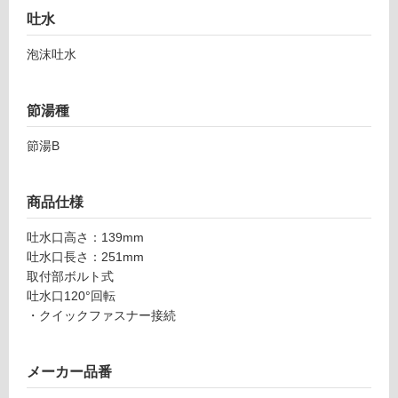
る
バ
吐水
ー
対
泡沫吐水
混
応
合
し
水
て
節湯種
栓
い
K
る
節湯B
8
が
7
制
5
限
商品仕様
J
あ
D
り
吐水口高さ：139mm
V
の
吐水口長さ：251mm
Z-
為
取付部ボルト式
1-
注
吐水口120°回転
1
意
・クイックファスナー接続
3
が
必
運賃表
メーカー品番
要
F
※