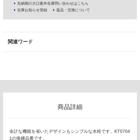
先納期の大口案件在庫問い合わせはこちら
可
在庫お知らせ登録
返品・交換について
能
使
用
可
能
(寒
冷
地
以
外)
使
用
不
商品詳細
可
余計な機能を省いたデザインもシンプルな水栓です。KT0704
フ
1の後継品番です。