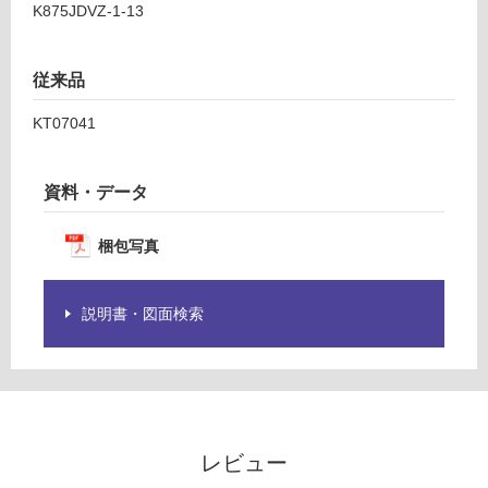
K875JDVZ-1-13
商
品
運
仕
賃
従来品
様
合
欄
計
KT07041
を
:
ご
¥1,
確
14
資料・データ
認
0/
く
台
梱包写真
だ
さ
い
説明書・図面検索
対
応
し
て
い
な
レビュー
い