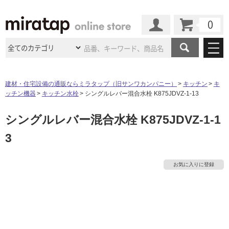
カート
マイページ
商品カテゴリ
建材・住宅設備の通販ならミラタップ（旧サンワカンパニー）
キッチン
キ
ッチン機器
キッチン水栓
シングルレバー混合水栓 K875JDVZ-1-13
施工事例
洗面所・水回り
タイル
シングルレバー混合水栓 K875JDVZ-1-1
ショールーム
施工事例
法人案件納入事例
キッチン
浴室（風呂・
バスルー
3
ム）・
トイレ
ショールームの
ご案内
東京
ショールーム
ミラタップ
のあるくらし
お客様訪問
インタビュー
ドア（扉）・
建具・玄関
サポート
扉
エクステリア
（外構）
お気に入りに登録
大阪
ショールーム
仙台
ショールーム
店舗・施設事例
その他サービス
ご利用ガイド
初めての方へ
ウッドデッキ
フローリング・
床材
名古屋
ショールーム
京都
ショールーム
ミラタップと
創る家
工事会社紹介
Coziコンシ
よくある質問
お問い合わせ
ASOLIE
ェルジュ
収納
インテリア・
家具
福岡
ショールーム
札幌スマート
ショールー