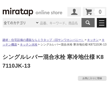
カート
マイページ
商品カテゴリ
建材・住宅設備の通販ならミラタップ（旧サンワカンパニー）
キッチン
キ
ッチン機器
キッチン水栓
シングルレバー混合水栓 寒冷地仕様 K87110JK-13
施工事例
洗面所・水回り
タイル
シングルレバー混合水栓 寒冷地仕様 K8
ショールーム
施工事例
法人案件納入事例
キッチン
浴室（風呂・
バスルー
7110JK-13
ム）・
トイレ
ショールームの
ご案内
東京
ショールーム
ミラタップ
のあるくらし
お客様訪問
インタビュー
ドア（扉）・
建具・玄関
サポート
扉
エクステリア
（外構）
お気に入りに登録
大阪
ショールーム
仙台
ショールーム
店舗・施設事例
タ
その他サービス
ご利用ガイド
初めての方へ
ウッドデッキ
フローリング・
床材
名古屋
ショールーム
京都
ショールーム
イ
ミラタップと
創る家
工事会社紹介
Coziコンシ
よくある質問
お問い合わせ
ASOLIE
ェルジュ
収納
インテリア・
家具
福岡
ショールーム
札幌スマート
ショールー
ル