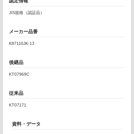
寒
認定情報
て
冷
い
JIS規格（認証品）
地
る
仕
が
様
制
メーカー品番
K
限
8
あ
K87110JK-13
7
り
1
の
1
為
後継品
0
注
J
意
KT07969C
K-
が
1
必
3
従来品
要
※
KT07171
運賃表
商
G
品
仕
資料・データ
様
運
欄