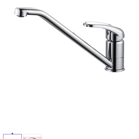
ム
修理お問い合わせ
クレーム公開
自分らしい家づくり
最高のリノベ会社が
みつ
照明
ペット用品
横浜スマート
ショールー
SUVACO
かる
リノベりす
屋
ム
ウェルビーみのお
HDC
説明書・図面検索
水まわり
3年保証
内
BOX
内装用建材
パネル・壁材
床・
お役立ち情報
住まいの
スタイリング
屋
ロートアイアン
天然石・石材
アイデア
外
ミラタップ
チャンネル
床・
メンテナンス・
施工材
新商品
オンライン相談
浴
室
床・
駐
車
場
非
常
に
適