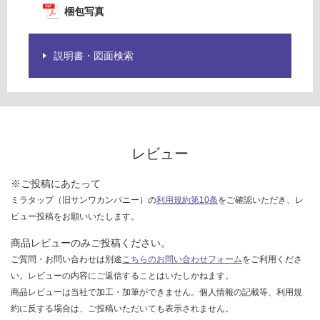
賃
梱包写真
を
合
ご
計
確
:
説明書・図面検索
認
¥8
く
9
だ
0/
さ
台
い
対
レビュー
応
し
※ご投稿にあたって
て
ミラタップ（旧サンワカンパニー）の
利用規約第10条
をご確認いただき、レ
い
ビュー投稿をお願いいたします。
な
い
商品レビューのみご投稿ください。
ご質問・お問い合わせは別途
こちらのお問い合わせフォーム
をご利用くださ
い。レビューの内容にご返信することはいたしかねます。
商品レビューは当社で加工・加筆ができません。個人情報の記載等、利用規
約に反する場合は、ご投稿いただいても表示されません。