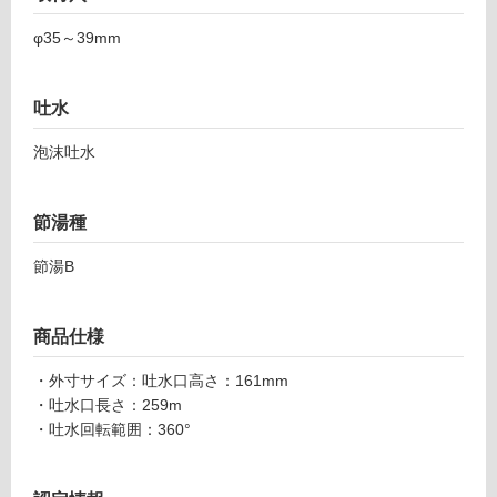
リ
φ35～39mm
K
T
ン
吐水
0
7
グ
泡沫吐水
2
7
土足・遮
1
節湯種
シ
音・床暖
ン
節湯B
対
グ
応
ル
し
レ
商品仕様
て
バ
い
ー
・外寸サイズ：吐水口高さ：161mm
る
混
・吐水口長さ：259m
合
・吐水回転範囲：360°
対
水
応
栓
し