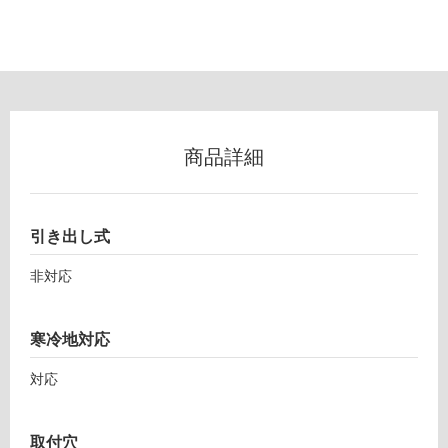
可
能
(寒
冷
地
以
外)
商品詳細
使
用
不
引き出し式
可
非対応
フ
寒冷地対応
対応
ロ
ー
取付穴