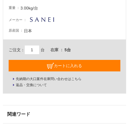
な
い
3.00kg/台
重量
メーカー
屋
内
日本
原産国
壁・
屋
ご注文：
台
在庫
5台
外
壁・
カートに入れる
浴
室
先納期の大口案件在庫問い合わせはこちら
壁
返品・交換について
使
用
可
能
使
用