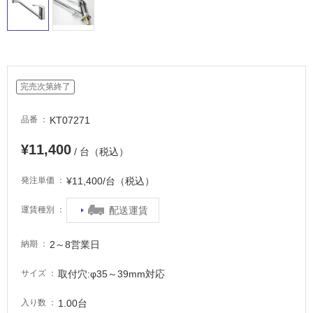
し
て
い
る
適
完売次第終了
し
て
KT07271
品番
い
る
¥11,400
/ 台（税込）
が
注
¥11,400/台（税込）
発注単価
意
が
配送運賃
運賃種別
必
要
2～8営業日
納期
適
し
取付穴:φ35～39mm対応
サイズ
て
い
1.00台
入り数