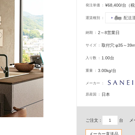
¥68,400/台（
発注単価
配送
運賃種別
2～8営業日
納期
取付穴:φ35～39
サイズ
1.00台
入り数
3.00kg/台
重量
メーカー
日本
原産国
ご注文：
台
メ
メーカー直送品