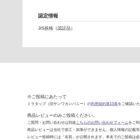
レ
バ
認定情報
ー
混
JIS規格（認証品）
合
水
栓
マ
ッ
ト
ブ
ラ
ッ
ク
※ご投稿にあたって
ミラタップ（旧サンワカンパニー）の
利用規約第10条
をご確認い
運賃表
F
商品レビューのみご投稿ください。
ご質問・お問い合わせは別途
こちらのお問い合わせフォーム
をご利
運
商品レビューは当社で加工・加筆ができません。個人情報の記載等
賃
レビュー投稿時には「名前」が公開されます。本名でのご投稿は必