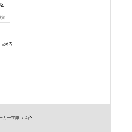
税込）
運賃
mm対応
ーカー在庫
2台