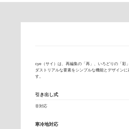
制
が
限
注
あ
意
り
が
の
必
為
要
注
適
意
し
が
て
必
cye（サイ）は、再編集の「再」、いろどりの「彩
い
要
ダストリアルな要素をシンプルな機能とデザインに
な
※
す。
い
商
屋内壁・屋外
品
壁・浴室壁
仕
引き出し式
様
使用可
欄
非対応
能
を
ご
寒冷地対応
使用可
確