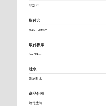
能
認
非対応
(寒冷地
く
以外)
だ
さ
使用不
取付穴
い
可
K
φ35～39mm
対
T
応
0
し
取付板厚
7
て
6
い
5～30mm
6
な
9
い
サ
吐水
イ-
cy
泡沫吐水
e-
シ
ン
商品仕様
グ
ル
焼付塗装