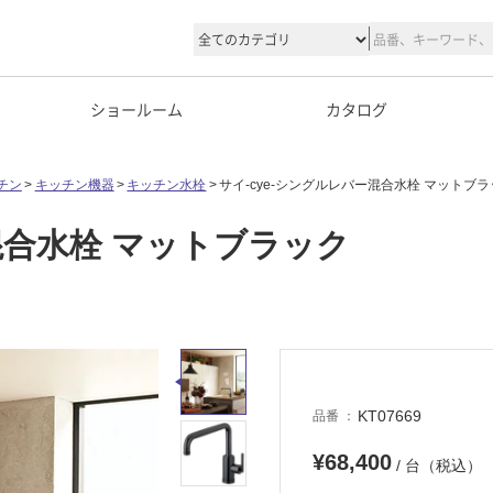
ショールーム
カタログ
チン
キッチン機器
キッチン水栓
サイ-cye-シングルレバー混合水栓 マットブ
混合水栓 マットブラック
KT07669
品番
¥68,400
/ 台（税込）