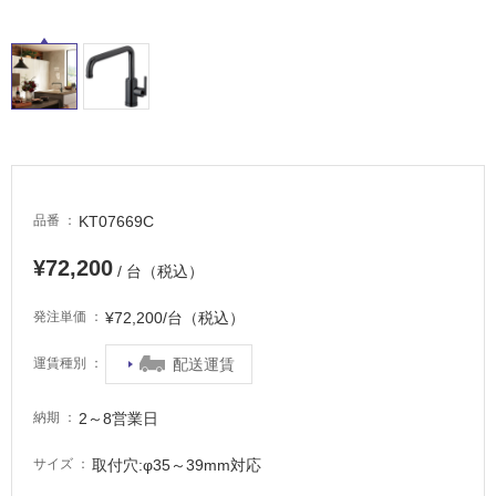
適
し
て
い
る
適
し
て
KT07669C
品番
い
る
¥72,200
/ 台（税込）
が
注
¥72,200/台（税込）
発注単価
意
が
配送運賃
運賃種別
必
要
2～8営業日
納期
適
し
取付穴:φ35～39mm対応
サイズ
て