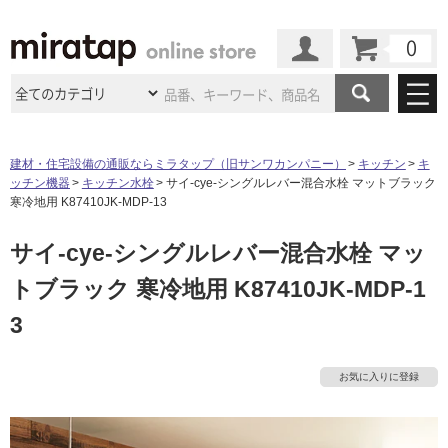
カート
マイページ
商品カテゴリ
建材・住宅設備の通販ならミラタップ（旧サンワカンパニー）
キッチン
キ
ッチン機器
キッチン水栓
サイ-cye-シングルレバー混合水栓 マットブラック
施工事例
洗面所・水回り
タイル
寒冷地用 K87410JK-MDP-13
ショールーム
施工事例
法人案件納入事例
サイ-cye-シングルレバー混合水栓 マッ
キッチン
浴室（風呂・
バスルー
ム）・
トイレ
ショールームの
ご案内
東京
ショールーム
トブラック 寒冷地用 K87410JK-MDP-1
ミラタップ
のあるくらし
お客様訪問
インタビュー
ドア（扉）・
建具・玄関
サポート
3
扉
エクステリア
（外構）
大阪
ショールーム
仙台
ショールーム
店舗・施設事例
その他サービス
ご利用ガイド
初めての方へ
タ
ウッドデッキ
フローリング・
床材
お気に入りに登録
名古屋
ショールーム
京都
ショールーム
ミラタップと
創る家
工事会社紹介
Coziコンシ
よくある質問
お問い合わせ
ASOLIE
ェルジュ
イ
収納
インテリア・
家具
福岡
ショールーム
札幌スマート
ショールー