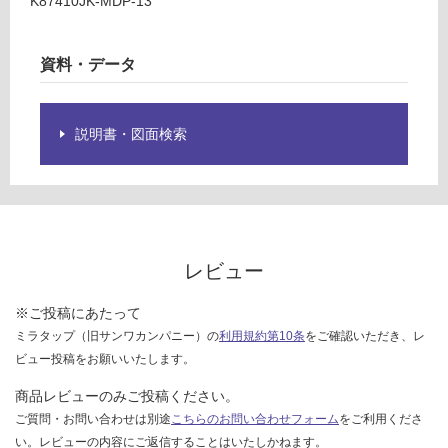
K87410JK-MDP-13
様
欄
運賃表
を
F
資料・データ
ご
確
運
認
賃
説明書・図面検索
く
合
だ
計
さ
:
い
¥1,
対
14
応
0/
レビュー
し
台
て
※ご投稿にあたって
い
ミラタップ（旧サンワカンパニー）の
利用規約第10条
をご確認いただき、レ
な
ビュー投稿をお願いいたします。
い
商品レビューのみご投稿ください。
ご質問・お問い合わせは別途
こちらのお問い合わせフォーム
をご利用くださ
い。レビューの内容にご返信することはいたしかねます。