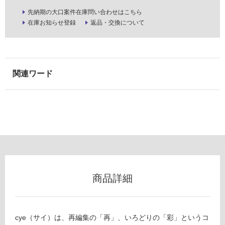
用
先納期の大口案件在庫問い合わせはこちら
可
在庫お知らせ登録
返品・交換について
能
(寒
冷
地
以
外)
使
用
不
可
商品詳細
フ
ロ
K
cye（サイ）は、再編集の「再」、いろどりの「彩」というコ