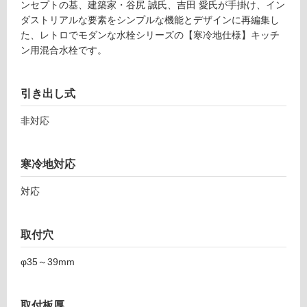
T
ンセプトの基、建築家・谷尻 誠氏、吉田 愛氏が手掛け、イン
ー
0
ダストリアルな要素をシンプルな機能とデザインに再編集し
7
た、レトロでモダンな水栓シリーズの【寒冷地仕様】キッチ
リ
6
ン用混合水栓です。
6
ン
9
引き出し式
C
グ
サ
非対応
イ-
cy
土足・遮
e-
音・床暖
寒冷地対応
シ
ン
対
対応
グ
応
ル
し
レ
て
取付穴
バ
い
ー
φ35～39mm
る
混
対
合
応
水
取付板厚