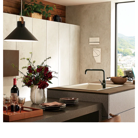
ム
修理お問い合わせ
クレーム公開
ル
自分らしい家づくり
最高のリノベ会社が
みつ
照明
ペット用品
横浜スマート
ショールー
SUVACO
かる
リノベりす
ム
ウェルビーみのお
HDC
説明書・図面検索
水まわり
3年保証
屋
BOX
内装用建材
パネル・壁材
内
お役立ち情報
住まいの
スタイリング
床・
ロートアイアン
天然石・石材
アイデア
屋
ミラタップ
チャンネル
外
メンテナンス・
施工材
新商品
オンライン相談
床・
浴
室
床・
駐
車
場
非
常
に