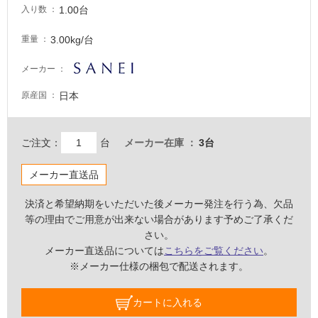
い
1.00台
入り数
な
い
3.00kg/台
重量
メーカー
屋
内
日本
原産国
壁・
屋
ご注文：
台
メーカー在庫
3台
外
壁・
メーカー直送品
浴
室
決済と希望納期をいただいた後メーカー発注を行う為、欠品
等の理由でご用意が出来ない場合があります予めご了承くだ
壁
さい。
使
メーカー直送品については
こちらをご覧ください
。
用
※メーカー仕様の梱包で配送されます。
可
能
カートに入れる
使