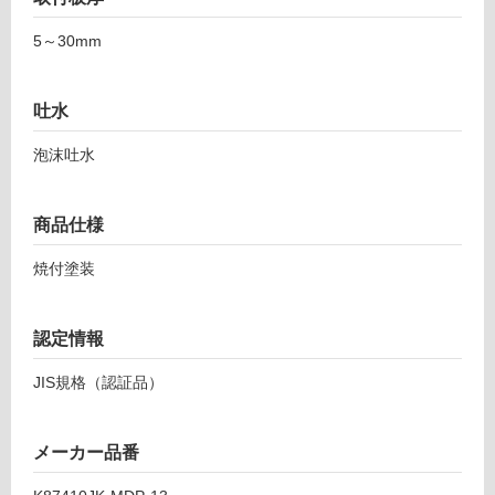
し
栓
て
5～30mm
マ
い
ッ
る
ト
が
吐水
ブ
制
ラ
泡沫吐水
限
ッ
あ
ク
り
寒
商品仕様
の
冷
為
地
焼付塗装
注
用
意
K8
が
74
認定情報
必
10
要
JIS規格（認証品）
JK
※
-M
商
DP
品
メーカー品番
-1
仕
3