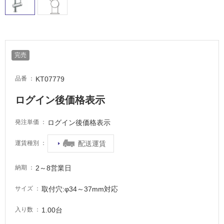
ル
屋
内
完売
床・
屋
KT07779
品番
外
ログイン後価格表示
床・
浴
ログイン後価格表示
発注単価
室
床・
配送運賃
運賃種別
駐
車
2～8営業日
納期
場
取付穴:φ34～37mm対応
サイズ
非
常
1.00台
入り数
に