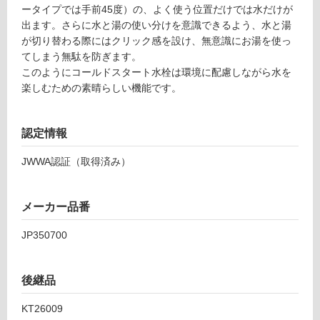
ン
し
ータイプでは手前45度）の、よく使う位置だけでは水だけが
グ
て
出ます。さらに水と湯の使い分けを意識できるよう、水と湯
ル
い
が切り替わる際にはクリック感を設け、無意識にお湯を使っ
レ
る
てしまう無駄を防ぎます。
バ
が
このようにコールドスタート水栓は環境に配慮しながら水を
ー
制
楽しむための素晴らしい機能です。
混
限
合
あ
水
り
認定情報
栓
の
J
JWWA認証（取得済み）
為
P
注
3
意
5
メーカー品番
が
0
必
JP350700
7
要
0
※
0
商
後継品
品
運賃表
仕
KT26009
G
様