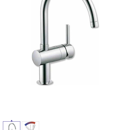
t
ム
修理お問い合わせ
クレーム公開
i
自分らしい家づくり
最高のリノベ会社が
みつ
照明
ペット用品
n
横浜スマート
ショールー
SUVACO
かる
リノベりす
g
ム
ウェルビーみのお
HDC
説明書・図面検索
水まわり
3年保証
BOX
内装用建材
パネル・壁材
お役立ち情報
住まいの
スタイリング
ロートアイアン
天然石・石材
アイデア
ミラタップ
チャンネル
メンテナンス・
施工材
新商品
オンライン相談
タ
イ