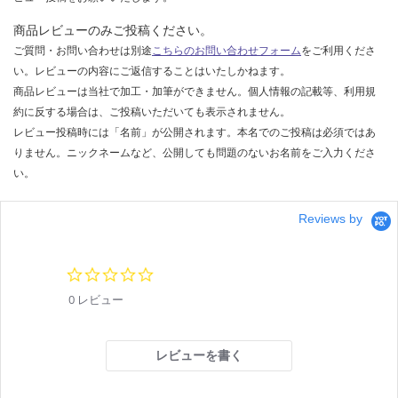
商品レビューのみご投稿ください。
ご質問・お問い合わせは別途
こちらのお問い合わせフォーム
をご利用くださ
い。レビューの内容にご返信することはいたしかねます。
商品レビューは当社で加工・加筆ができません。個人情報の記載等、利用規
約に反する場合は、ご投稿いただいても表示されません。
レビュー投稿時には「名前」が公開されます。本名でのご投稿は必須ではあ
りません。ニックネームなど、公開しても問題のないお名前をご入力くださ
い。
Reviews by
0.
0
0 レビュー
s
t
a
r
レビューを書く
r
a
t