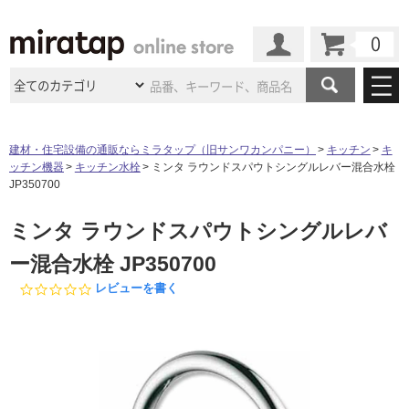
カート
マイページ
商品カテゴリ
建材・住宅設備の通販ならミラタップ（旧サンワカンパニー）
キッチン
キ
ッチン機器
キッチン水栓
ミンタ ラウンドスパウトシングルレバー混合水栓
施工事例
洗面所・水回り
タイル
JP350700
ショールーム
施工事例
法人案件納入事例
ミンタ ラウンドスパウトシングルレバ
キッチン
浴室（風呂・
バスルー
ム）・
トイレ
ショールームの
ご案内
東京
ショールーム
ー混合水栓 JP350700
ミラタップ
のあるくらし
お客様訪問
インタビュー
ドア（扉）・
建具・玄関
サポート
0.
レビューを書く
扉
エクステリア
（外構）
大阪
ショールーム
仙台
ショールーム
0
店舗・施設事例
s
その他サービス
ご利用ガイド
初めての方へ
t
ウッドデッキ
フローリング・
床材
a
名古屋
ショールーム
京都
ショールーム
r
ミラタップと
創る家
工事会社紹介
Coziコンシ
よくある質問
お問い合わせ
r
ASOLIE
ェルジュ
収納
インテリア・
家具
a
福岡
ショールーム
札幌スマート
ショールー