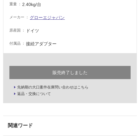
適
2.40kg/台
重量
し
グローエジャパン
メーカー
て
い
ドイツ
原産国
る
適
接続アダプター
付属品
し
て
い
る
販売終了しました
が
注
先納期の大口案件在庫問い合わせはこちら
意
返品・交換について
が
必
要
適
し
て