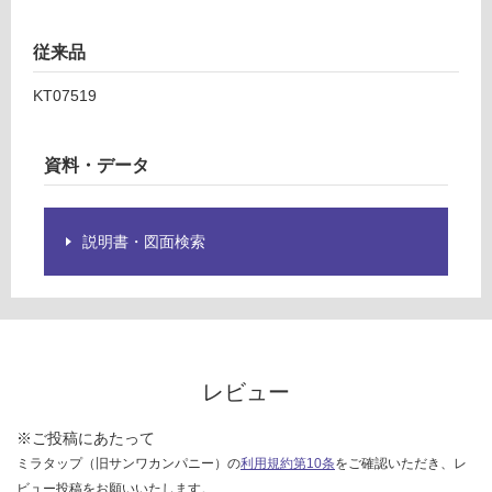
欄
を
従来品
運
ご
賃
確
KT07519
合
認
計
く
:
資料・データ
だ
¥8
さ
9
い
0/
説明書・図面検索
台
対
応
し
て
い
な
レビュー
い
※ご投稿にあたって
ミラタップ（旧サンワカンパニー）の
利用規約第10条
をご確認いただき、レ
ビュー投稿をお願いいたします。