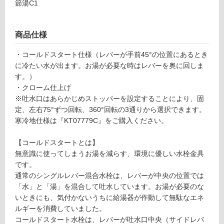
ー
節湯C1
K
リ
T
商品仕様
0
7
ン
・コールドスタート仕様（レバーが手前45°の位置にあるとき
7
に冷たい水が出ます。お湯が必要な時はレバーを奥に回しま
7
グ
す。）
9
・クローム仕上げ
ミ
※吐水口はあらかじめストッパーを設定することにより、固
土足・遮
ン
定、左右75°ずつ回転、360°回転の3通りから選択できます。
タ
音・床暖
寒冷地仕様は『KT07779C』をご購入ください。
ラ
対
ウ
【コールドスタートとは】
応
ン
無意識に使ってしまうお湯を減らす、環境に優しい水栓金具
し
ド
です。
て
ス
通常のシングルレバー混合水栓は、レバーが中央の位置では
い
パ
「水」と「湯」を混合して吐水しています。お湯が必要のな
る
ウ
いときにも、気付かないうちに給湯器が作動して無駄なエネ
ト
対
ルギーを消費していました。
シ
応
コールドスタート水栓は、レバーが吐水口中央（サイドレバ