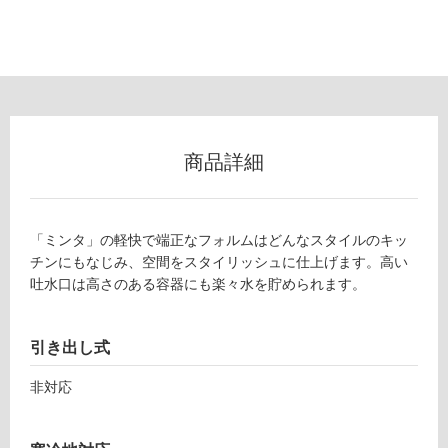
い
な
い
屋
内
壁・
商品詳細
屋
外
壁・
「ミンタ」の軽快で端正なフォルムはどんなスタイルのキッ
浴
チンにもなじみ、空間をスタイリッシュに仕上げます。高い
室
吐水口は高さのある容器にも楽々水を貯められます。
壁
使
引き出し式
用
非対応
可
能
使