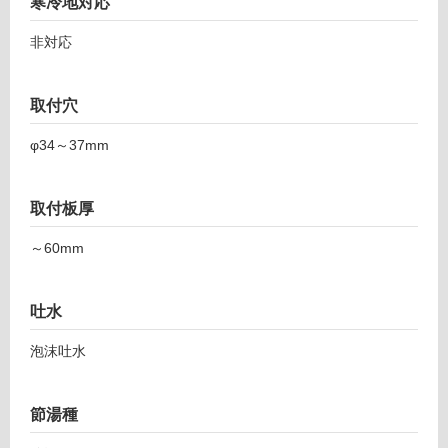
寒冷地対応
用
可
非対応
能
(寒
冷
取付穴
地
φ34～37mm
以
外)
使
取付板厚
用
不
～60mm
可
吐水
泡沫吐水
フ
ロ
節湯種