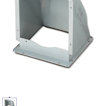
ム
修理お問い合わせ
クレーム公開
屋
自分らしい家づくり
最高のリノベ会社が
みつ
照明
ペット用品
横浜スマート
ショールー
外
SUVACO
かる
リノベりす
ム
ウェルビーみのお
HDC
説明書・図面検索
水まわり
3年保証
床・
BOX
内装用建材
パネル・壁材
浴
お役立ち情報
住まいの
スタイリング
室
ロートアイアン
天然石・石材
アイデア
床・
ミラタップ
チャンネル
駐
メンテナンス・
施工材
新商品
オンライン相談
車
場
非
常
に
適
し
て
い
る