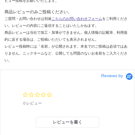
ビュー投稿をお願いいたします。
限
運
あ
賃
商品レビューのみご投稿ください。
り
合
ご質問・お問い合わせは別途
こちらのお問い合わせフォーム
をご利用くださ
の
計
い。レビューの内容にご返信することはいたしかねます。
為
:
商品レビューは当社で加工・加筆ができません。個人情報の記載等、利用規
注
¥1,
約に反する場合は、ご投稿いただいても表示されません。
意
14
レビュー投稿時には「名前」が公開されます。本名でのご投稿は必須ではあ
が
0/
りません。ニックネームなど、公開しても問題のないお名前をご入力くださ
必
台
い。
要
※
商
Reviews by
品
仕
0.
様
0
欄
0 レビュー
s
を
t
a
ご
r
確
レビューを書く
r
認
a
t
く