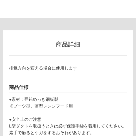
以
外)
使
用
不
可
商品詳細
フ
排気方向を変える場合に使用します
ロ
商品仕様
ー
●素材：亜鉛めっき鋼板製
※ブーツ型、薄型レンジフード用
リ
●安全上のご注意
L型ダクトを取扱うときは必ず保護手袋を着用してください。
ン
素手で触るとケガをするおそれがあります。