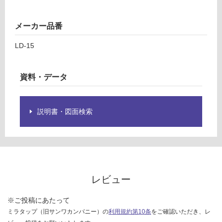
グ
メーカー品番
L
土足・遮
LD-15
D
音・床暖
1
対
5
資料・データ
応
L
し
型
て
ダ
説明書・図面検索
い
ク
る
ト
L
対
D
応
-1
し
5
て
レビュー
い
運賃表
る
※ご投稿にあたって
F
が
ミラタップ（旧サンワカンパニー）の
利用規約第10条
をご確認いただき、レ
制