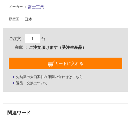
壁・
富士工業
メーカー
屋
日本
原産国
外
壁・
浴
ご注文：
台
室
在庫
ご注文頂けます（受注生産品）
壁
使
カートに入れる
用
可
先納期の大口案件在庫問い合わせはこちら
能
返品・交換について
使
用
可
能
(寒
冷
地