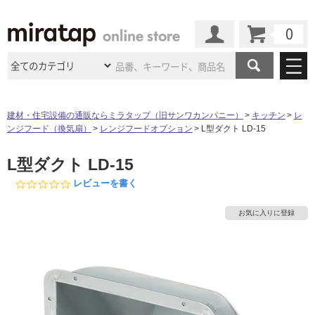
カート
マイページ
商品カテゴリ
建材・住宅設備の通販ならミラタップ（旧サンワカンパニー）
キッチン
レ
ンジフード（換気扇）
レンジフードオプション
L型ダクト LD-15
施工事例
洗面所・水回り
タイル
L型ダクト LD-15
ショールーム
タ
施工事例
法人案件納入事例
キッチン
浴室（風呂・
バスルー
0.
レビューを書く
ム）・
トイレ
0
ショールームの
ご案内
東京
ショールーム
イ
ミラタップ
のあるくらし
お客様訪問
インタビュー
s
ドア（扉）・
建具・玄関
お気に入りに登録
t
サポート
扉
エクステリア
（外構）
a
大阪
ショールーム
仙台
ショールーム
ル
店舗・施設事例
r
その他サービス
ご利用ガイド
初めての方へ
r
ウッドデッキ
フローリング・
床材
a
名古屋
ショールーム
京都
ショールーム
屋
t
ミラタップと
創る家
工事会社紹介
Coziコンシ
よくある質問
お問い合わせ
i
内
ASOLIE
ェルジュ
収納
インテリア・
家具
n
福岡
ショールーム
札幌スマート
ショールー
床・
g