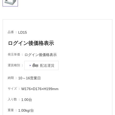
適
し
て
い
る
が
LD15
品番
注
意
ログイン後価格表示
が
必
ログイン後価格表示
発注単価
要
適
配送運賃
運賃種別
し
て
10～16営業日
納期
い
な
W176×D176×H199mm
サイズ
い
1.00台
入り数
屋
1.00kg/台
重量
内