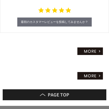
i
だ
n
さ
g
い
最初のカスタマーレビューを投稿してみませんか？
対
応
し
て
い
な
い