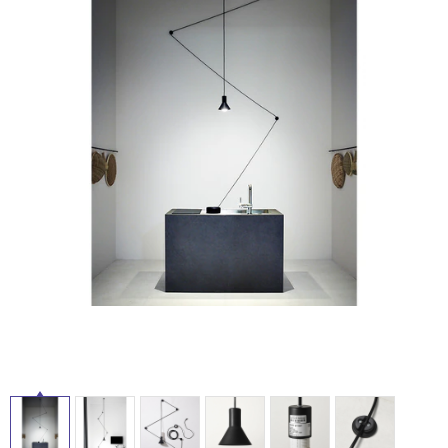
ム
修理お問い合わせ
クレーム公開
屋
自分らしい家づくり
最高のリノベ会社が
みつ
照明
ペット用品
横浜スマート
ショールー
外
SUVACO
かる
リノベりす
ム
ウェルビーみのお
HDC
説明書・図面検索
水まわり
3年保証
床・
BOX
内装用建材
パネル・壁材
浴
お役立ち情報
住まいの
スタイリング
室
ロートアイアン
天然石・石材
アイデア
床・
ミラタップ
チャンネル
駐
メンテナンス・
施工材
新商品
オンライン相談
車
場
非
常
に
適
し
て
い
る