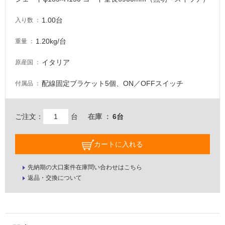
壁・
1.00台
入り数
屋
外
1.20kg/台
重量
壁・
浴
イタリア
原産国
室
配線固定ブラケット5個、ON／OFFスイッチ
付属品
壁
使
ご注文：
台
在庫
6台
用
可
能
カートに入れる
使
用
先納期の大口案件在庫問い合わせはこちら
可
返品・交換について
能
(寒
冷
地