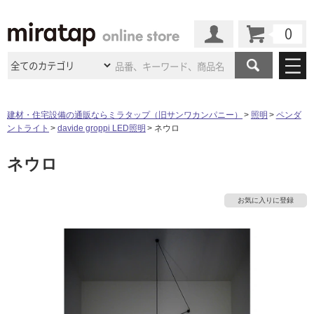
カート
マイページ
商品カテゴリ
建材・住宅設備の通販ならミラタップ（旧サンワカンパニー）
照明
ペンダ
ントライト
davide groppi LED照明
ネウロ
施工事例
洗面所・水回り
タイル
ネウロ
ショールーム
タ
施工事例
法人案件納入事例
キッチン
浴室（風呂・
バスルー
ム）・
トイレ
ショールームの
ご案内
東京
ショールーム
イ
お気に入りに登録
ミラタップ
のあるくらし
お客様訪問
インタビュー
ドア（扉）・
建具・玄関
サポート
扉
エクステリア
（外構）
大阪
ショールーム
仙台
ショールーム
ル
店舗・施設事例
その他サービス
ご利用ガイド
初めての方へ
ウッドデッキ
フローリング・
床材
名古屋
ショールーム
京都
ショールーム
屋
ミラタップと
創る家
工事会社紹介
Coziコンシ
よくある質問
お問い合わせ
内
ASOLIE
ェルジュ
収納
インテリア・
家具
福岡
ショールーム
札幌スマート
ショールー
床・