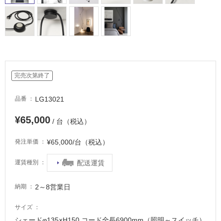
適
し
て
い
る
が
注
完売次第終了
意
が
必
LG13021
品番
要
¥65,000
/ 台（税込）
適
し
¥65,000/台（税込）
発注単価
て
い
配送運賃
運賃種別
な
い
2～8営業日
納期
屋
サイズ
内
シェードφ135×H150 コード全長6900mm（照明～スイッチ）