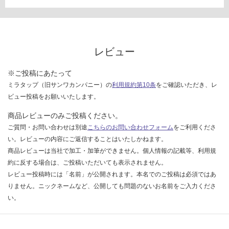
¥1,
限
88
あ
0/
り
台
の
為
レビュー
注
意
※ご投稿にあたって
が
ミラタップ（旧サンワカンパニー）の
利用規約第10条
をご確認いただき、レ
必
ビュー投稿をお願いいたします。
要
商品レビューのみご投稿ください。
※
商
ご質問・お問い合わせは別途
こちらのお問い合わせフォーム
をご利用くださ
品
い。レビューの内容にご返信することはいたしかねます。
仕
商品レビューは当社で加工・加筆ができません。個人情報の記載等、利用規
様
約に反する場合は、ご投稿いただいても表示されません。
欄
レビュー投稿時には「名前」が公開されます。本名でのご投稿は必須ではあ
を
りません。ニックネームなど、公開しても問題のないお名前をご入力くださ
ご
い。
確
認
く