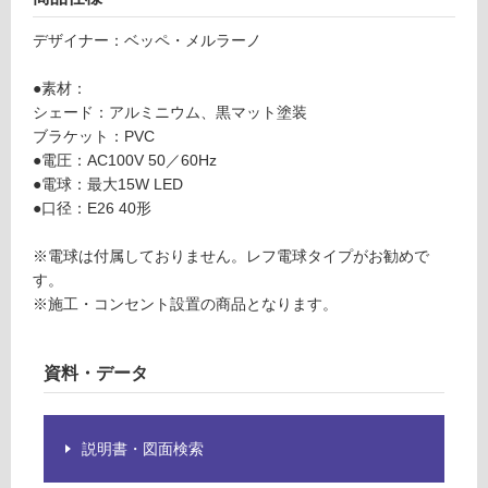
グ
L
デザイナー：ベッペ・メルラーノ
G
1
土足・遮
●素材：
3
音・床暖
シェード：アルミニウム、黒マット塗装
0
ブラケット：PVC
2
対
●電圧：AC100V 50／60Hz
1
応
●電球：最大15W LED
ネ
し
●口径：E26 40形
ウ
て
ロ
い
※電球は付属しておりません。レフ電球タイプがお勧めで
る
す。
運賃表
対
※施工・コンセント設置の商品となります。
Z
応
し
資料・データ
運
て
賃
い
合
る
計
が
説明書・図面検索
:
制