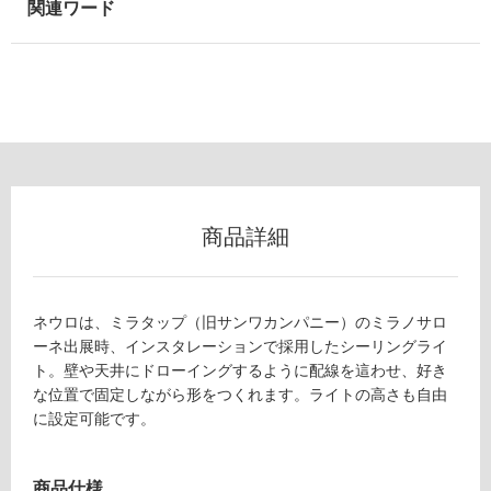
以
外)
使
用
不
可
商品詳細
フ
ロ
ネウロは、ミラタップ（旧サンワカンパニー）のミラノサロ
ーネ出展時、インスタレーションで採用したシーリングライ
ー
ト。壁や天井にドローイングするように配線を這わせ、好き
な位置で固定しながら形をつくれます。ライトの高さも自由
リ
に設定可能です。
ン
商品仕様