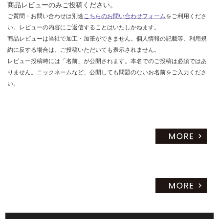
限
商品レビューのみご投稿ください。
計
あ
ご質問・お問い合わせは別途
こちらのお問い合わせフォーム
をご利用くださ
:
り
い。レビューの内容にご返信することはいたしかねます。
¥8
の
商品レビューは当社で加工・加筆ができません。個人情報の記載等、利用規
9
為
約に反する場合は、ご投稿いただいても表示されません。
0/
注
レビュー投稿時には「名前」が公開されます。本名でのご投稿は必須ではあ
本
意
りません。ニックネームなど、公開しても問題のないお名前をご入力くださ
が
い。
必
要
※
商
品
仕
様
欄
を
ご
確
認
く