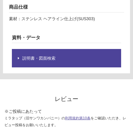
チ
グ
商品仕様
用
引
素材：ステンレス ヘアライン仕上げ(SUS303)
土足・遮
掛
音・床暖
け
資料・データ
パ
対
イ
応
プ
し
ス
説明書・図面検索
て
テ
い
ン
る
レ
対
ス
応
し
運賃表
レビュー
て
M
い
※ご投稿にあたって
る
ミラタップ（旧サンワカンパニー）の
利用規約第10条
をご確認いただき、レ
運
が
賃
ビュー投稿をお願いいたします。
制
合