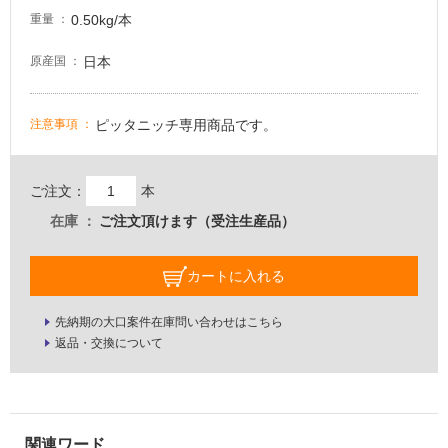
0.50kg/本
壁・
重量
屋
日本
原産国
外
壁・
浴
ピッタニッチ専用商品です。
注意事項
室
壁
ご注文：
本
使
在庫
ご注文頂けます（受注生産品）
用
可
カートに入れる
能
使
先納期の大口案件在庫問い合わせはこちら
用
返品・交換について
可
能
(寒
冷
地