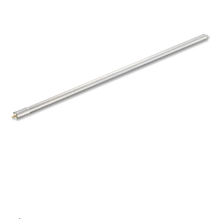
ム
修理お問い合わせ
クレーム公開
屋
自分らしい家づくり
最高のリノベ会社が
みつ
照明
ペット用品
横浜スマート
ショールー
外
SUVACO
かる
リノベりす
ム
ウェルビーみのお
HDC
説明書・図面検索
水まわり
3年保証
床・
BOX
内装用建材
パネル・壁材
浴
お役立ち情報
住まいの
スタイリング
室
ロートアイアン
天然石・石材
アイデア
床・
ミラタップ
チャンネル
駐
メンテナンス・
施工材
新商品
オンライン相談
車
場
非
常
に
適
し
て
い
る