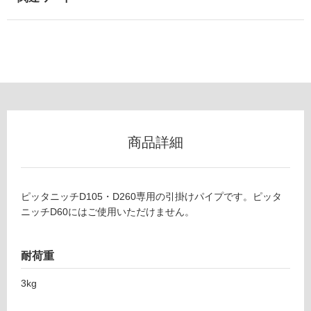
以
外)
使
用
不
可
N
商品詳細
E
フ
C
N
ロ
ピッタニッチD105・D260専用の引掛けパイプです。ピッタ
0
ニッチD60にはご使用いただけません。
0
ー
1
ピ
耐荷重
リ
ッ
タ
3kg
ン
ニ
ッ