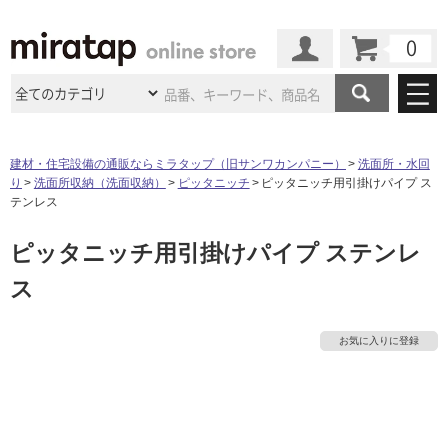
カート
マイページ
商品カテゴリ
建材・住宅設備の通販ならミラタップ（旧サンワカンパニー）
洗面所・水回
り
洗面所収納（洗面収納）
ピッタニッチ
ピッタニッチ用引掛けパイプ ス
施工事例
洗面所・水回り
タイル
テンレス
ショールーム
タ
施工事例
法人案件納入事例
ピッタニッチ用引掛けパイプ ステンレ
キッチン
浴室（風呂・
バスルー
ム）・
トイレ
ショールームの
ご案内
東京
ショールーム
ス
イ
ミラタップ
のあるくらし
お客様訪問
インタビュー
ドア（扉）・
建具・玄関
サポート
扉
エクステリア
（外構）
大阪
ショールーム
仙台
ショールーム
ル
店舗・施設事例
お気に入りに登録
その他サービス
ご利用ガイド
初めての方へ
ウッドデッキ
フローリング・
床材
名古屋
ショールーム
京都
ショールーム
屋
ミラタップと
創る家
工事会社紹介
Coziコンシ
よくある質問
お問い合わせ
内
ASOLIE
ェルジュ
収納
インテリア・
家具
福岡
ショールーム
札幌スマート
ショールー
床・